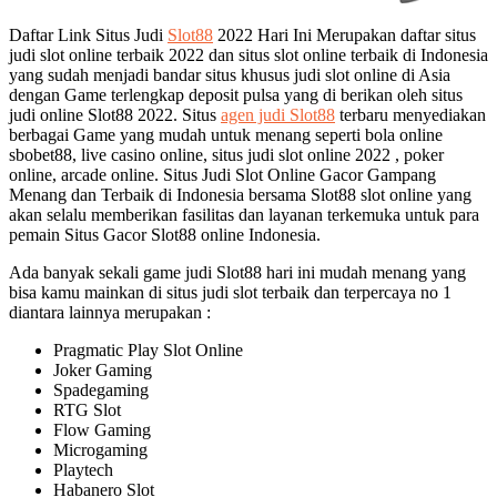
Daftar Link Situs Judi
Slot88
2022 Hari Ini Merupakan daftar situs
judi slot online terbaik 2022 dan situs slot online terbaik di Indonesia
yang sudah menjadi bandar situs khusus judi slot online di Asia
dengan Game terlengkap deposit pulsa yang di berikan oleh situs
judi online Slot88 2022. Situs
agen judi Slot88
terbaru menyediakan
berbagai Game yang mudah untuk menang seperti bola online
sbobet88, live casino online, situs judi slot online 2022 , poker
online, arcade online. Situs Judi Slot Online Gacor Gampang
Menang dan Terbaik di Indonesia bersama Slot88 slot online yang
akan selalu memberikan fasilitas dan layanan terkemuka untuk para
pemain Situs Gacor Slot88 online Indonesia.
Ada banyak sekali game judi Slot88 hari ini mudah menang yang
bisa kamu mainkan di situs judi slot terbaik dan terpercaya no 1
diantara lainnya merupakan :
Pragmatic Play Slot Online
Joker Gaming
Spadegaming
RTG Slot
Flow Gaming
Microgaming
Playtech
Habanero Slot