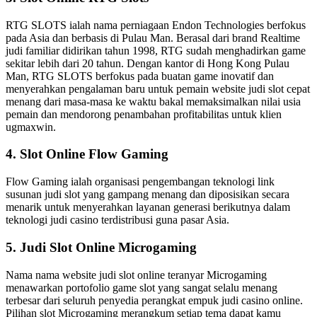
RTG SLOTS ialah nama perniagaan Endon Technologies berfokus
pada Asia dan berbasis di Pulau Man. Berasal dari brand Realtime
judi familiar didirikan tahun 1998, RTG sudah menghadirkan game
sekitar lebih dari 20 tahun. Dengan kantor di Hong Kong Pulau
Man, RTG SLOTS berfokus pada buatan game inovatif dan
menyerahkan pengalaman baru untuk pemain website judi slot cepat
menang dari masa-masa ke waktu bakal memaksimalkan nilai usia
pemain dan mendorong penambahan profitabilitas untuk klien
ugmaxwin.
4. Slot Online Flow Gaming
Flow Gaming ialah organisasi pengembangan teknologi link
susunan judi slot yang gampang menang dan diposisikan secara
menarik untuk menyerahkan layanan generasi berikutnya dalam
teknologi judi casino terdistribusi guna pasar Asia.
5. Judi Slot Online Microgaming
Nama nama website judi slot online teranyar Microgaming
menawarkan portofolio game slot yang sangat selalu menang
terbesar dari seluruh penyedia perangkat empuk judi casino online.
Pilihan slot Microgaming merangkum setiap tema dapat kamu