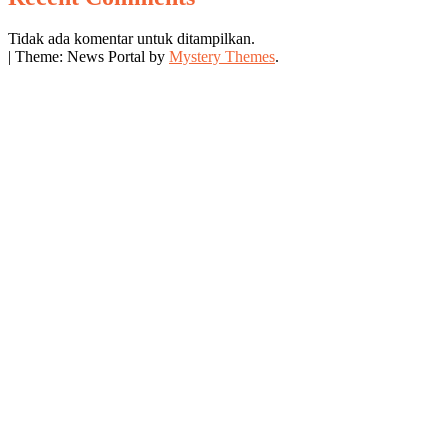
Tidak ada komentar untuk ditampilkan.
|
Theme: News Portal by
Mystery Themes
.