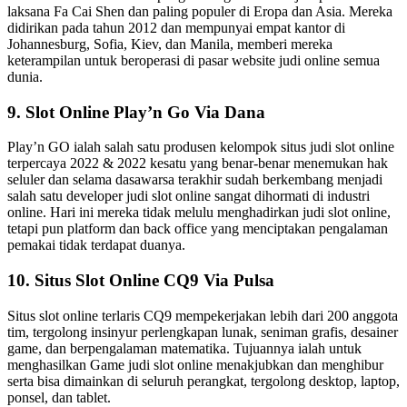
laksana Fa Cai Shen dan paling populer di Eropa dan Asia. Mereka
didirikan pada tahun 2012 dan mempunyai empat kantor di
Johannesburg, Sofia, Kiev, dan Manila, memberi mereka
keterampilan untuk beroperasi di pasar website judi online semua
dunia.
9. Slot Online Play’n Go Via Dana
Play’n GO ialah salah satu produsen kelompok situs judi slot online
terpercaya 2022 & 2022 kesatu yang benar-benar menemukan hak
seluler dan selama dasawarsa terakhir sudah berkembang menjadi
salah satu developer judi slot online sangat dihormati di industri
online. Hari ini mereka tidak melulu menghadirkan judi slot online,
tetapi pun platform dan back office yang menciptakan pengalaman
pemakai tidak terdapat duanya.
10. Situs Slot Online CQ9 Via Pulsa
Situs slot online terlaris CQ9 mempekerjakan lebih dari 200 anggota
tim, tergolong insinyur perlengkapan lunak, seniman grafis, desainer
game, dan berpengalaman matematika. Tujuannya ialah untuk
menghasilkan Game judi slot online menakjubkan dan menghibur
serta bisa dimainkan di seluruh perangkat, tergolong desktop, laptop,
ponsel, dan tablet.