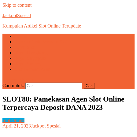
Skip to content
JackpotSpesial
Kumpulan Artikel Slot Online Terupdate
Home
Tips dan Trik Bermain Slot
Agen Slot
Togel Hongkong
Togel Singapura
Togel Sydney
Slot Deposit Pulsa
site mode button
Cari untuk:
SLOT88: Pamekasan Agen Slot Online
Terpercaya Deposit DANA 2023
Slot Online
April 21, 2023
Jackpot Spesial