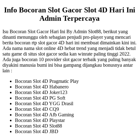
Info Bocoran Slot Gacor Slot 4D Hari Ini
Admin Terpercaya
Isu Bocoran Slot Gacor Hari Ini By Admin Slot88, berikut yang
dinanti menunggu oleh sebagian penjudi pro-player yang mencari
berita bocoran rtp slot gacor 4D hari ini membuat dimainkan kini ini.
Ada nama nama slot online 4D hebat trend yang menjadi tidak betul
satu game di situs slot gacor sedia kan winrate paling tinggi 2022.
Ada juga bocoran 10 provider slot gacor terbaik yang paling banyak
diyakini manusia bumi ini bisa gampang dijangkau bonusnya antar
lain :
Bocoran Slot 4D Pragmatic Play
Bocoran Slot 4D Habanero
Bocoran Slot 4D Joker123
Bocoran Slot 4D PG Soft
Bocoran Slot 4D YGG Drasil
Bocoran Slot 4D CQ9
Bocoran Slot 4D Afb Gaming
Bocoran Slot 4D Playstar
Bocoran Slot 4D Slot88
Bocoran Slot 4D JBD