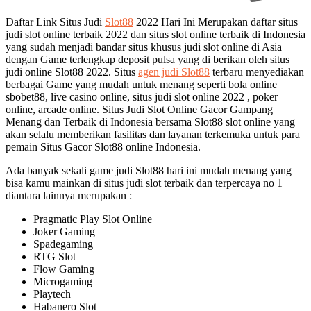
Daftar Link Situs Judi
Slot88
2022 Hari Ini Merupakan daftar situs
judi slot online terbaik 2022 dan situs slot online terbaik di Indonesia
yang sudah menjadi bandar situs khusus judi slot online di Asia
dengan Game terlengkap deposit pulsa yang di berikan oleh situs
judi online Slot88 2022. Situs
agen judi Slot88
terbaru menyediakan
berbagai Game yang mudah untuk menang seperti bola online
sbobet88, live casino online, situs judi slot online 2022 , poker
online, arcade online. Situs Judi Slot Online Gacor Gampang
Menang dan Terbaik di Indonesia bersama Slot88 slot online yang
akan selalu memberikan fasilitas dan layanan terkemuka untuk para
pemain Situs Gacor Slot88 online Indonesia.
Ada banyak sekali game judi Slot88 hari ini mudah menang yang
bisa kamu mainkan di situs judi slot terbaik dan terpercaya no 1
diantara lainnya merupakan :
Pragmatic Play Slot Online
Joker Gaming
Spadegaming
RTG Slot
Flow Gaming
Microgaming
Playtech
Habanero Slot