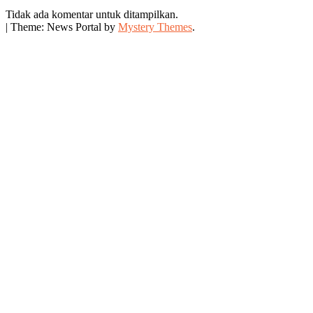
Tidak ada komentar untuk ditampilkan.
|
Theme: News Portal by
Mystery Themes
.