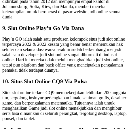
didirikan pada tahun 2012 dan mempunyai empat kantor di
Johannesburg, Sofia, Kiev, dan Manila, memberi mereka
keterampilan untuk beroperasi di pasar website judi online semua
dunia.
9. Slot Online Play’n Go Via Dana
Play’n GO ialah salah satu produsen kelompok situs judi slot online
terpercaya 2022 & 2022 kesatu yang benar-benar menemukan hak
seluler dan selama dasawarsa terakhir sudah berkembang menjadi
salah satu developer judi slot online sangat dihormati di industri
online. Hari ini mereka tidak melulu menghadirkan judi slot online,
tetapi pun platform dan back office yang menciptakan pengalaman
pemakai tidak terdapat duanya.
10. Situs Slot Online CQ9 Via Pulsa
Situs slot online terlaris CQ9 mempekerjakan lebih dari 200 anggota
tim, tergolong insinyur perlengkapan lunak, seniman grafis, desainer
game, dan berpengalaman matematika. Tujuannya ialah untuk
menghasilkan Game judi slot online menakjubkan dan menghibur
serta bisa dimainkan di seluruh perangkat, tergolong desktop, laptop,
ponsel, dan tablet.