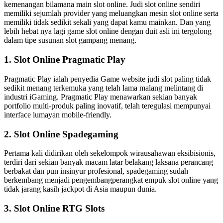
kemenangan bilamana main slot online. Judi slot online sendiri
memiliki sejumlah provider yang meluangkan mesin slot online serta
memiliki tidak sedikit sekali yang dapat kamu mainkan. Dan yang
lebih hebat nya lagi game slot online dengan duit asli ini tergolong
dalam tipe susunan slot gampang menang.
1. Slot Online Pragmatic Play
Pragmatic Play ialah penyedia Game website judi slot paling tidak
sedikit menang terkemuka yang telah lama malang melintang di
industri iGaming. Pragmatic Play menawarkan sekian banyak
portfolio multi-produk paling inovatif, telah teregulasi mempunyai
interface lumayan mobile-friendly.
2. Slot Online Spadegaming
Pertama kali didirikan oleh sekelompok wirausahawan eksibisionis,
terdiri dari sekian banyak macam latar belakang laksana perancang
berbakat dan pun insinyur profesional, spadegaming sudah
berkembang menjadi pengembangperangkat empuk slot online yang
tidak jarang kasih jackpot di Asia maupun dunia.
3. Slot Online RTG Slots