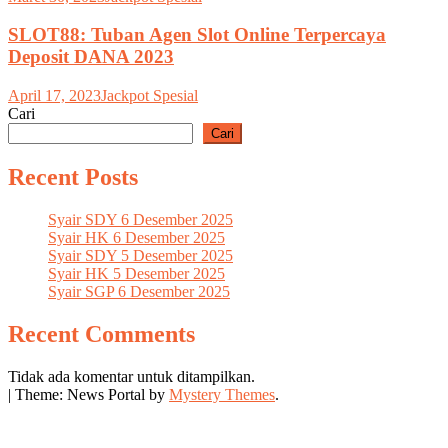
SLOT88: Tuban Agen Slot Online Terpercaya
Deposit DANA 2023
April 17, 2023
Jackpot Spesial
Cari
Cari
Recent Posts
Syair SDY 6 Desember 2025
Syair HK 6 Desember 2025
Syair SDY 5 Desember 2025
Syair HK 5 Desember 2025
Syair SGP 6 Desember 2025
Recent Comments
Tidak ada komentar untuk ditampilkan.
|
Theme: News Portal by
Mystery Themes
.