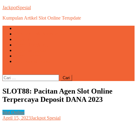
Skip
JackpotSpesial
to
Kumpulan Artikel Slot Online Terupdate
content
Home
Tips dan Trik Bermain Slot
Agen Slot
Togel Hongkong
Togel Singapura
Togel Sydney
Slot Deposit Pulsa
site mode button
Cari
untuk:
SLOT88: Pacitan Agen Slot Online
Terpercaya Deposit DANA 2023
Slot Online
April 15, 2023
Jackpot Spesial