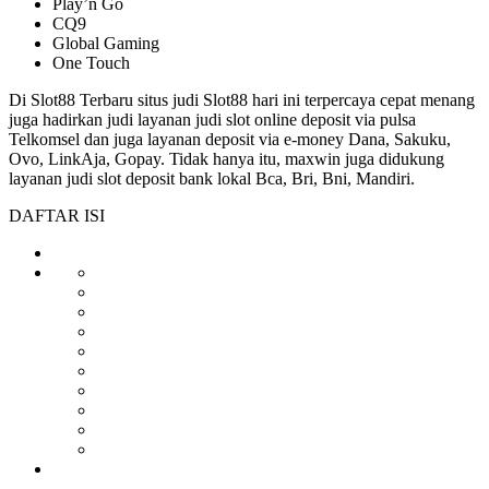
Play’n Go
CQ9
Global Gaming
One Touch
Di Slot88 Terbaru situs judi Slot88 hari ini terpercaya cepat menang
juga hadirkan judi layanan judi slot online deposit via pulsa
Telkomsel dan juga layanan deposit via e-money Dana, Sakuku,
Ovo, LinkAja, Gopay. Tidak hanya itu, maxwin juga didukung
layanan judi slot deposit bank lokal Bca, Bri, Bni, Mandiri.
DAFTAR ISI