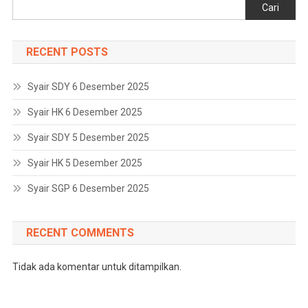
Cari
RECENT POSTS
Syair SDY 6 Desember 2025
Syair HK 6 Desember 2025
Syair SDY 5 Desember 2025
Syair HK 5 Desember 2025
Syair SGP 6 Desember 2025
RECENT COMMENTS
Tidak ada komentar untuk ditampilkan.