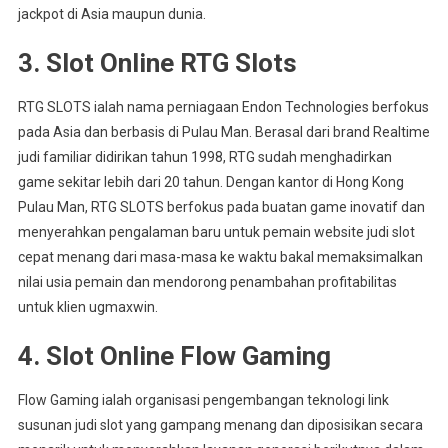
jackpot di Asia maupun dunia.
3. Slot Online RTG Slots
RTG SLOTS ialah nama perniagaan Endon Technologies berfokus
pada Asia dan berbasis di Pulau Man. Berasal dari brand Realtime
judi familiar didirikan tahun 1998, RTG sudah menghadirkan
game sekitar lebih dari 20 tahun. Dengan kantor di Hong Kong
Pulau Man, RTG SLOTS berfokus pada buatan game inovatif dan
menyerahkan pengalaman baru untuk pemain website judi slot
cepat menang dari masa-masa ke waktu bakal memaksimalkan
nilai usia pemain dan mendorong penambahan profitabilitas
untuk klien ugmaxwin.
4. Slot Online Flow Gaming
Flow Gaming ialah organisasi pengembangan teknologi link
susunan judi slot yang gampang menang dan diposisikan secara