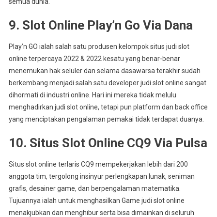
semua dunia.
9. Slot Online Play’n Go Via Dana
Play’n GO ialah salah satu produsen kelompok situs judi slot
online terpercaya 2022 & 2022 kesatu yang benar-benar
menemukan hak seluler dan selama dasawarsa terakhir sudah
berkembang menjadi salah satu developer judi slot online sangat
dihormati di industri online. Hari ini mereka tidak melulu
menghadirkan judi slot online, tetapi pun platform dan back office
yang menciptakan pengalaman pemakai tidak terdapat duanya.
10. Situs Slot Online CQ9 Via Pulsa
Situs slot online terlaris CQ9 mempekerjakan lebih dari 200
anggota tim, tergolong insinyur perlengkapan lunak, seniman
grafis, desainer game, dan berpengalaman matematika.
Tujuannya ialah untuk menghasilkan Game judi slot online
menakjubkan dan menghibur serta bisa dimainkan di seluruh