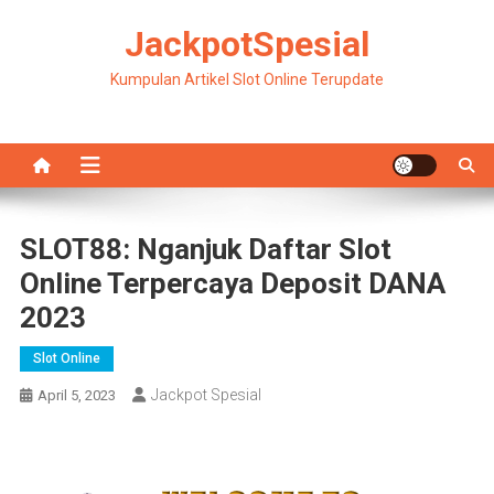
Skip
JackpotSpesial
to
content
Kumpulan Artikel Slot Online Terupdate
SLOT88: Nganjuk Daftar Slot
Online Terpercaya Deposit DANA
2023
Slot Online
Jackpot Spesial
April 5, 2023