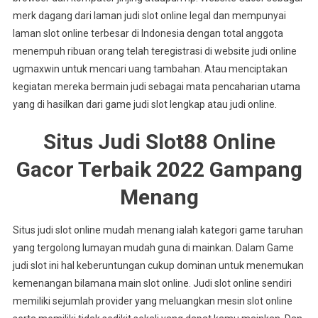
merk dagang dari laman judi slot online legal dan mempunyai
laman slot online terbesar di Indonesia dengan total anggota
menempuh ribuan orang telah teregistrasi di website judi online
ugmaxwin untuk mencari uang tambahan. Atau menciptakan
kegiatan mereka bermain judi sebagai mata pencaharian utama
yang di hasilkan dari game judi slot lengkap atau judi online.
Situs Judi Slot88 Online
Gacor Terbaik 2022 Gampang
Menang
Situs judi slot online mudah menang ialah kategori game taruhan
yang tergolong lumayan mudah guna di mainkan. Dalam Game
judi slot ini hal keberuntungan cukup dominan untuk menemukan
kemenangan bilamana main slot online. Judi slot online sendiri
memiliki sejumlah provider yang meluangkan mesin slot online