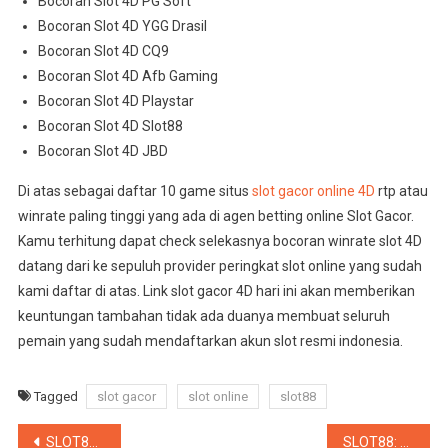
Bocoran Slot 4D PG Soft
Bocoran Slot 4D YGG Drasil
Bocoran Slot 4D CQ9
Bocoran Slot 4D Afb Gaming
Bocoran Slot 4D Playstar
Bocoran Slot 4D Slot88
Bocoran Slot 4D JBD
Di atas sebagai daftar 10 game situs
slot gacor online 4D
rtp atau
winrate paling tinggi yang ada di agen betting online Slot Gacor.
Kamu terhitung dapat check selekasnya bocoran winrate slot 4D
datang dari ke sepuluh provider peringkat slot online yang sudah
kami daftar di atas. Link slot gacor 4D hari ini akan memberikan
keuntungan tambahan tidak ada duanya membuat seluruh
pemain yang sudah mendaftarkan akun slot resmi indonesia.
Tagged
slot gacor
slot online
slot88
Navigasi
SLOT88: Temanggung Daftar Slot Online Terpercaya Deposit DANA 2023
SLOT88: Bojonegoro Situs Slot Online Terpercaya Deposit DANA 2023