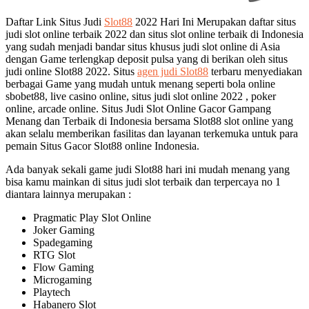
Daftar Link Situs Judi
Slot88
2022 Hari Ini Merupakan daftar situs
judi slot online terbaik 2022 dan situs slot online terbaik di Indonesia
yang sudah menjadi bandar situs khusus judi slot online di Asia
dengan Game terlengkap deposit pulsa yang di berikan oleh situs
judi online Slot88 2022. Situs
agen judi Slot88
terbaru menyediakan
berbagai Game yang mudah untuk menang seperti bola online
sbobet88, live casino online, situs judi slot online 2022 , poker
online, arcade online. Situs Judi Slot Online Gacor Gampang
Menang dan Terbaik di Indonesia bersama Slot88 slot online yang
akan selalu memberikan fasilitas dan layanan terkemuka untuk para
pemain Situs Gacor Slot88 online Indonesia.
Ada banyak sekali game judi Slot88 hari ini mudah menang yang
bisa kamu mainkan di situs judi slot terbaik dan terpercaya no 1
diantara lainnya merupakan :
Pragmatic Play Slot Online
Joker Gaming
Spadegaming
RTG Slot
Flow Gaming
Microgaming
Playtech
Habanero Slot