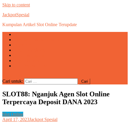
Skip to content
JackpotSpesial
Kumpulan Artikel Slot Online Terupdate
Home
Tips dan Trik Bermain Slot
Agen Slot
Togel Hongkong
Togel Singapura
Togel Sydney
Slot Deposit Pulsa
site mode button
Cari untuk:
SLOT88: Nganjuk Agen Slot Online
Terpercaya Deposit DANA 2023
Slot Online
April 17, 2023
Jackpot Spesial