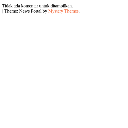
Tidak ada komentar untuk ditampilkan.
|
Theme: News Portal by
Mystery Themes
.