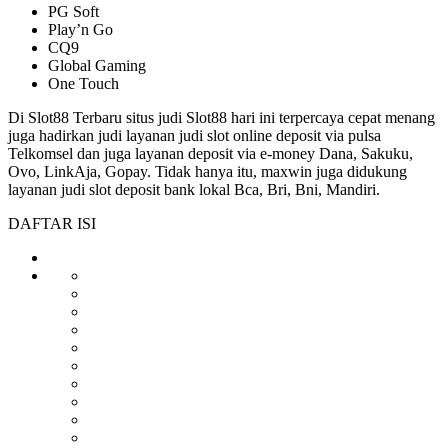
PG Soft
Play’n Go
CQ9
Global Gaming
One Touch
Di Slot88 Terbaru situs judi Slot88 hari ini terpercaya cepat menang
juga hadirkan judi layanan judi slot online deposit via pulsa
Telkomsel dan juga layanan deposit via e-money Dana, Sakuku,
Ovo, LinkAja, Gopay. Tidak hanya itu, maxwin juga didukung
layanan judi slot deposit bank lokal Bca, Bri, Bni, Mandiri.
DAFTAR ISI