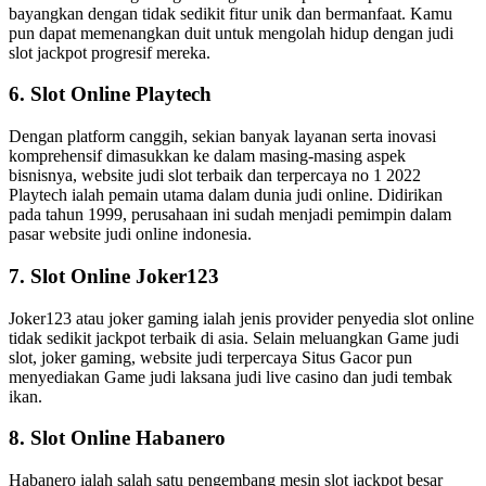
bayangkan dengan tidak sedikit fitur unik dan bermanfaat. Kamu
pun dapat memenangkan duit untuk mengolah hidup dengan judi
slot jackpot progresif mereka.
6. Slot Online Playtech
Dengan platform canggih, sekian banyak layanan serta inovasi
komprehensif dimasukkan ke dalam masing-masing aspek
bisnisnya, website judi slot terbaik dan terpercaya no 1 2022
Playtech ialah pemain utama dalam dunia judi online. Didirikan
pada tahun 1999, perusahaan ini sudah menjadi pemimpin dalam
pasar website judi online indonesia.
7. Slot Online Joker123
Joker123 atau joker gaming ialah jenis provider penyedia slot online
tidak sedikit jackpot terbaik di asia. Selain meluangkan Game judi
slot, joker gaming, website judi terpercaya Situs Gacor pun
menyediakan Game judi laksana judi live casino dan judi tembak
ikan.
8. Slot Online Habanero
Habanero ialah salah satu pengembang mesin slot jackpot besar