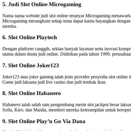
5. Judi Slot Online Microgaming
Nama nama website judi slot online teranyar Microgaming menawarkan 
Microgaming merangkum setiap tema dapat kamu bayangkan dengan tid
mereka.
6. Slot Online Playtech
Dengan platform canggih, sekian banyak layanan serta inovasi kompre
utama dalam dunia judi online. Didirikan pada tahun 1999, perusahaa
7. Slot Online Joker123
Joker123 atau joker gaming ialah jenis provider penyedia slot online 
Game judi laksana judi live casino dan judi tembak ikan.
8. Slot Online Habanero
Habanero ialah salah satu pengembang mesin slot jackpot besar laks
Sofia, Kiev, dan Manila, memberi mereka keterampilan untuk beropera
9. Slot Online Play’n Go Via Dana