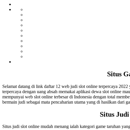
Situs G
Selamat datang di link daftar 12 web judi slot online terpercaya 20
terpercaya dengan uang absah memakai aplikasi dewa slot online mau
mempunyai web slot online terbesar di Indonesia dengan total membe
bermain judi sebagai mata pencaharian utama yang di hasilkan dari gam
Situs Jud
Situs judi slot online mudah menang ialah kategori game taruhan 