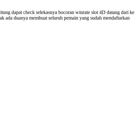
hitung dapat check selekasnya bocoran winrate slot 4D datang dari ke
 tidak ada duanya membuat seluruh pemain yang sudah mendaftarkan