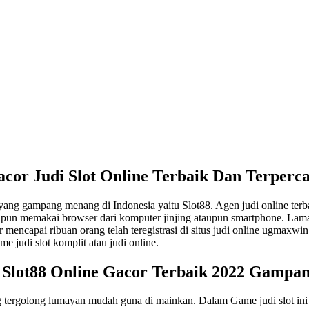
acor Judi Slot Online Terbaik Dan Terperc
22 yang gampang menang di Indonesia yaitu Slot88. Agen judi online te
pun memakai browser dari komputer jinjing ataupun smartphone. Laman 
r mencapai ribuan orang telah teregistrasi di situs judi online ugmax
e judi slot komplit atau judi online.
i Slot88 Online Gacor Terbaik 2022 Gamp
yang tergolong lumayan mudah guna di mainkan. Dalam Game judi slot