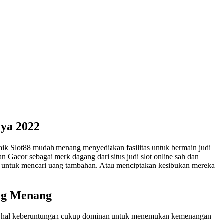
aya 2022
rbaik Slot88 mudah menang menyediakan fasilitas untuk bermain judi
Gacor sebagai merk dagang dari situs judi slot online sah dan
win untuk mencari uang tambahan. Atau menciptakan kesibukan mereka
ang Menang
 ini hal keberuntungan cukup dominan untuk menemukan kemenangan