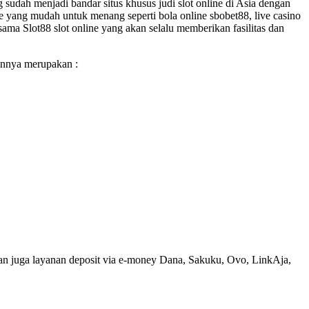
ng sudah menjadi bandar situs khusus judi slot online di Asia dengan
yang mudah untuk menang seperti bola online sbobet88, live casino
sama Slot88 slot online yang akan selalu memberikan fasilitas dan
ainnya merupakan :
el dan juga layanan deposit via e-money Dana, Sakuku, Ovo, LinkAja,