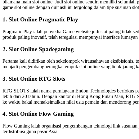
bilamana main slot online. Judi slot online sendiri memiliki sejumlah
game slot online dengan duit asli ini tergolong dalam tipe susunan s
1. Slot Online Pragmatic Play
Pragmatic Play ialah penyedia Game website judi slot paling tidak s
produk paling inovatif, telah teregulasi mempunyai interface lumayan 
2. Slot Online Spadegaming
Pertama kali didirikan oleh sekelompok wirausahawan eksibisionis, t
menjadi pengembangperangkat empuk slot online yang tidak jarang ka
3. Slot Online RTG Slots
RTG SLOTS ialah nama perniagaan Endon Technologies berfokus pada 
lebih dari 20 tahun. Dengan kantor di Hong Kong Pulau Man, RTG S
ke waktu bakal memaksimalkan nilai usia pemain dan mendorong pena
4. Slot Online Flow Gaming
Flow Gaming ialah organisasi pengembangan teknologi link susunan j
terdistribusi guna pasar Asia.