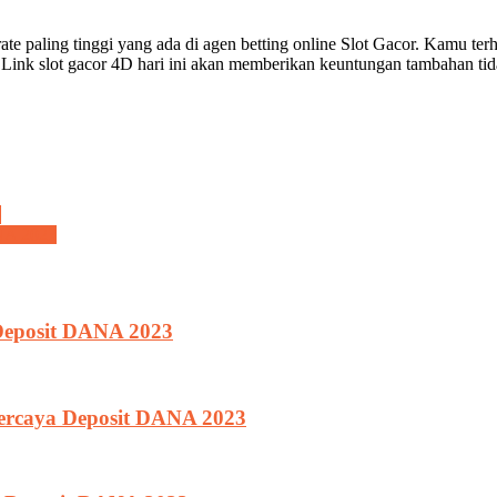
ate paling tinggi yang ada di agen betting online Slot Gacor. Kamu ter
tas. Link slot gacor 4D hari ini akan memberikan keuntungan tambahan
3
ANA 2023
 Deposit DANA 2023
percaya Deposit DANA 2023