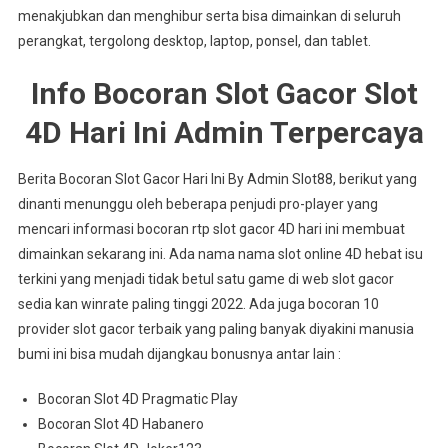
menakjubkan dan menghibur serta bisa dimainkan di seluruh
perangkat, tergolong desktop, laptop, ponsel, dan tablet.
Info Bocoran Slot Gacor Slot
4D Hari Ini Admin Terpercaya
Berita Bocoran Slot Gacor Hari Ini By Admin Slot88, berikut yang
dinanti menunggu oleh beberapa penjudi pro-player yang
mencari informasi bocoran rtp slot gacor 4D hari ini membuat
dimainkan sekarang ini. Ada nama nama slot online 4D hebat isu
terkini yang menjadi tidak betul satu game di web slot gacor
sedia kan winrate paling tinggi 2022. Ada juga bocoran 10
provider slot gacor terbaik yang paling banyak diyakini manusia
bumi ini bisa mudah dijangkau bonusnya antar lain :
Bocoran Slot 4D Pragmatic Play
Bocoran Slot 4D Habanero