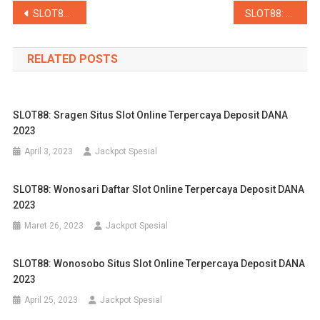
Navigasi
SLOT88: Purbalingga Situs Slot Online Terpercaya Deposit DANA 2023
SLOT88: Slawi Daftar Slot Online Terpercaya Deposit DANA 2023
pos
RELATED POSTS
SLOT88: Sragen Situs Slot Online Terpercaya Deposit DANA
2023
April 3, 2023
Jackpot Spesial
SLOT88: Wonosari Daftar Slot Online Terpercaya Deposit DANA
2023
Maret 26, 2023
Jackpot Spesial
SLOT88: Wonosobo Situs Slot Online Terpercaya Deposit DANA
2023
April 25, 2023
Jackpot Spesial