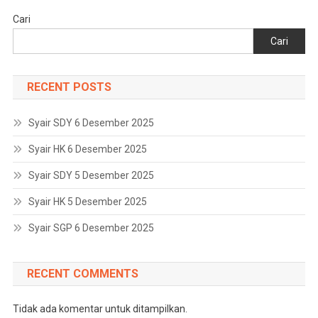
Cari
Cari
RECENT POSTS
Syair SDY 6 Desember 2025
Syair HK 6 Desember 2025
Syair SDY 5 Desember 2025
Syair HK 5 Desember 2025
Syair SGP 6 Desember 2025
RECENT COMMENTS
Tidak ada komentar untuk ditampilkan.