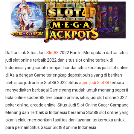
Daftar Link Situs Judi
Slot88
2022 Hari Ini Merupakan daftar situs
judi slot online terbaik 2022 dan situs slot online terbaik di
Indonesia yang sudah menjadi bandar situs khusus judi slot online
di Asia dengan Game terlengkap deposit pulsa yang di berikan
oleh situs judi online Slot88 2022. Situs
agen judi Slot88
terbaru
menyediakan berbagai Game yang mudah untuk menang seperti
bola online sbobet88, live casino online, situs judi slot online 2022 ,
poker online, arcade online. Situs Judi Slot Online Gacor Gampang
Menang dan Terbaik di Indonesia bersama Slot88 slot online yang
akan selalu memberikan fasilitas dan layanan terkemuka untuk
para pemain Situs Gacor Slot88 online Indonesia.