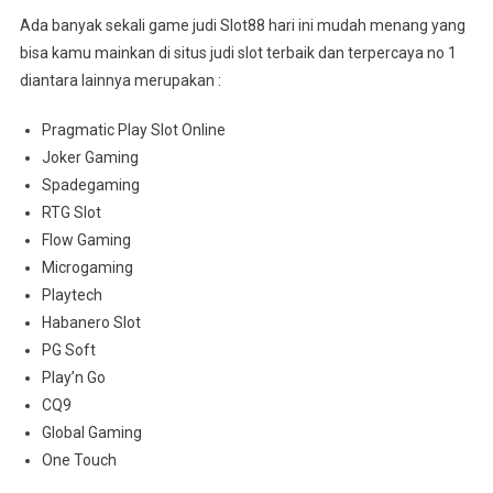
Ada banyak sekali game judi Slot88 hari ini mudah menang yang
bisa kamu mainkan di situs judi slot terbaik dan terpercaya no 1
diantara lainnya merupakan :
Pragmatic Play Slot Online
Joker Gaming
Spadegaming
RTG Slot
Flow Gaming
Microgaming
Playtech
Habanero Slot
PG Soft
Play’n Go
CQ9
Global Gaming
One Touch