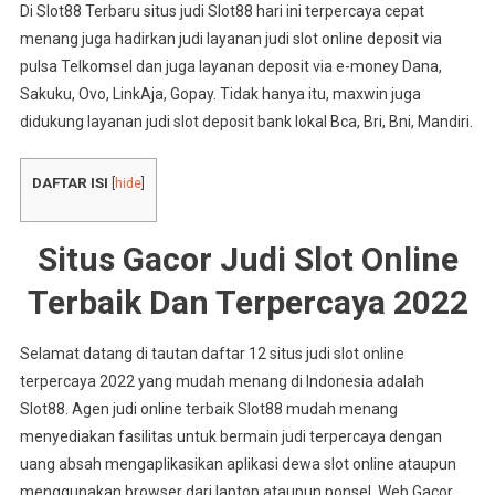
Di Slot88 Terbaru situs judi Slot88 hari ini terpercaya cepat
menang juga hadirkan judi layanan judi slot online deposit via
pulsa Telkomsel dan juga layanan deposit via e-money Dana,
Sakuku, Ovo, LinkAja, Gopay. Tidak hanya itu, maxwin juga
didukung layanan judi slot deposit bank lokal Bca, Bri, Bni, Mandiri.
DAFTAR ISI
[
hide
]
Situs Gacor Judi Slot Online
Terbaik Dan Terpercaya 2022
Selamat datang di tautan daftar 12 situs judi slot online
terpercaya 2022 yang mudah menang di Indonesia adalah
Slot88. Agen judi online terbaik Slot88 mudah menang
menyediakan fasilitas untuk bermain judi terpercaya dengan
uang absah mengaplikasikan aplikasi dewa slot online ataupun
menggunakan browser dari laptop ataupun ponsel. Web Gacor