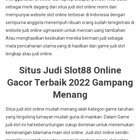
sebagai merk dagang dari situs judi slot online resmi dan
mempunyai website slot online terbesar di Indonesia dengan
sempurna anggota menempuh ribuan orang sudah teregistrasi di
website judi online ugmaxwin untuk mencari uang tambahan.
Atau menghasilkan kesibukan mereka bermain judi sebagai
mata pencaharian utama yang di hasilkan dari game judi slot
lengkap atau judi online.
Situs Judi Slot88 Online
Gacor Terbaik 2022 Gampang
Menang
Situs judi slot online mudah menang ialah kategori game taruhan
yang tergolong lumayan mudah guna di mainkan. Dalam Game
judi slot ini hal keberuntungan cukup dominan untuk menemukan
kemenangan bilamana main slot online. Judi slot online sendiri