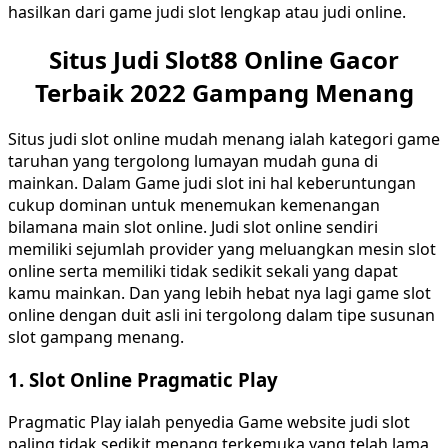
hasilkan dari game judi slot lengkap atau judi online.
Situs Judi Slot88 Online Gacor
Terbaik 2022 Gampang Menang
Situs judi slot online mudah menang ialah kategori game
taruhan yang tergolong lumayan mudah guna di
mainkan. Dalam Game judi slot ini hal keberuntungan
cukup dominan untuk menemukan kemenangan
bilamana main slot online. Judi slot online sendiri
memiliki sejumlah provider yang meluangkan mesin slot
online serta memiliki tidak sedikit sekali yang dapat
kamu mainkan. Dan yang lebih hebat nya lagi game slot
online dengan duit asli ini tergolong dalam tipe susunan
slot gampang menang.
1. Slot Online Pragmatic Play
Pragmatic Play ialah penyedia Game website judi slot
paling tidak sedikit menang terkemuka yang telah lama