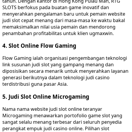
tahun. Dengan kantor di Hong Kong Pulau Man, RTG
SLOTS berfokus pada buatan game inovatif dan
menyerahkan pengalaman baru untuk pemain website
judi slot cepat menang dari masa-masa ke waktu bakal
memaksimalkan nilai usia pemain dan mendorong
penambahan profitabilitas untuk klien ugmaxwin.
4. Slot Online Flow Gaming
Flow Gaming ialah organisasi pengembangan teknologi
link susunan judi slot yang gampang menang dan
diposisikan secara menarik untuk menyerahkan layanan
generasi berikutnya dalam teknologi judi casino
terdistribusi guna pasar Asia.
5. Judi Slot Online Microgaming
Nama nama website judi slot online teranyar
Microgaming menawarkan portofolio game slot yang
sangat selalu menang terbesar dari seluruh penyedia
perangkat empuk judi casino online. Pilihan slot