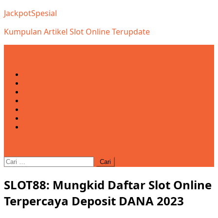
Skip
JackpotSpesial
to
content
Kumpulan Artikel Slot Online Terupdate
Home
Tips dan Trik Bermain Slot
Agen Slot
Togel Hongkong
Togel Singapura
Togel Sydney
Slot Deposit Pulsa
site mode button
Cari
untuk:
SLOT88: Mungkid Daftar Slot Online
Terpercaya Deposit DANA 2023