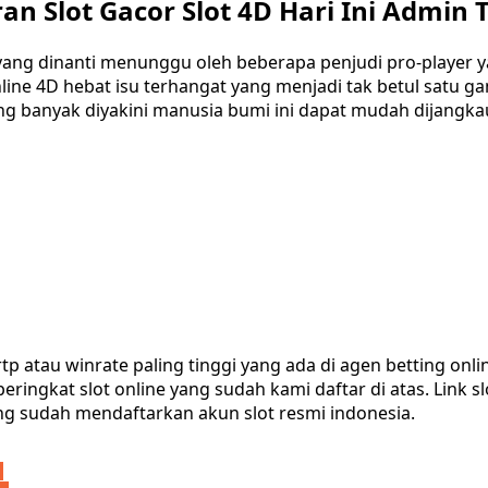
ran Slot Gacor Slot 4D Hari Ini Admin 
t yang dinanti menunggu oleh beberapa penjudi pro-player y
e 4D hebat isu terhangat yang menjadi tak betul satu game
ing banyak diyakini manusia bumi ini dapat mudah dijangkau
tp atau winrate paling tinggi yang ada di agen betting onl
peringkat slot online yang sudah kami daftar di atas. Link
 sudah mendaftarkan akun slot resmi indonesia.
3