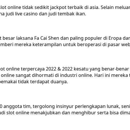
ot online tidak sedikit jackpot terbaik di asia. Selain melu
 judi live casino dan judi tembak ikan.
 besar laksana Fa Cai Shen dan paling populer di Eropa d
emberi mereka keterampilan untuk beroperasi di pasar webs
 slot online terpercaya 2022 & 2022 kesatu yang benar-ben
nline sangat dihormati di industri online. Hari ini mereka 
emakai tidak terdapat duanya.
200 anggota tim, tergolong insinyur perlengkapan lunak, s
i slot online menakjubkan dan menghibur serta bisa dimai