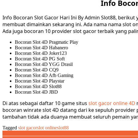
Info Boco
Info Bocoran Slot Gacor Hari Ini By Admin Slot88, beriku
membuat dimainkan sekarang ini. Ada nama nama slot onlin
Ada juga bocoran 10 provider slot gacor terbaik yang pal
Bocoran Slot 4D Pragmatic Play
Bocoran Slot 4D Habanero
Bocoran Slot 4D Joker123
Bocoran Slot 4D PG Soft
Bocoran Slot 4D YGG Drasil
Bocoran Slot 4D CQ9
Bocoran Slot 4D Afb Gaming
Bocoran Slot 4D Playstar
Bocoran Slot 4D Slot88
Bocoran Slot 4D JBD
Di atas sebagai daftar 10 game situs
slot gacor online 4D
r
bocoran winrate slot 4D datang dari ke sepuluh provider 
tambahan tidak ada duanya membuat seluruh pemain yang
Tagged
slot gacor
slot online
slot88
Navigasi
SLOT88: Serang Daftar Slot Online Terpercaya Deposit DANA 202