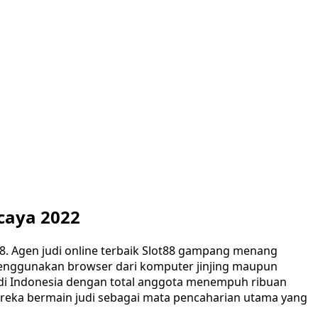
rcaya 2022
t88. Agen judi online terbaik Slot88 gampang menang
 menggunakan browser dari komputer jinjing maupun
r di Indonesia dengan total anggota menempuh ribuan
ereka bermain judi sebagai mata pencaharian utama yang