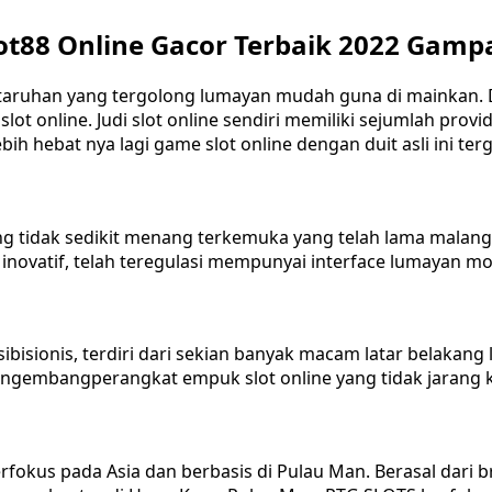
Slot88 Online Gacor Terbaik 2022 Ga
e taruhan yang tergolong lumayan mudah guna di mainkan. 
nline. Judi slot online sendiri memiliki sejumlah provid
ebih hebat nya lagi game slot online dengan duit asli ini 
ing tidak sedikit menang terkemuka yang telah lama malang
novatif, telah teregulasi mempunyai interface lumayan mob
ibisionis, terdiri dari sekian banyak macam latar belakan
gembangperangkat empuk slot online yang tidak jarang ka
kus pada Asia dan berbasis di Pulau Man. Berasal dari bra