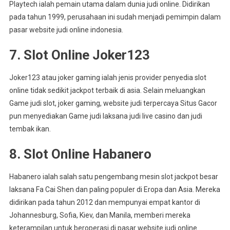
Playtech ialah pemain utama dalam dunia judi online. Didirikan
pada tahun 1999, perusahaan ini sudah menjadi pemimpin dalam
pasar website judi online indonesia.
7. Slot Online Joker123
Joker123 atau joker gaming ialah jenis provider penyedia slot
online tidak sedikit jackpot terbaik di asia. Selain meluangkan
Game judi slot, joker gaming, website judi terpercaya Situs Gacor
pun menyediakan Game judi laksana judi live casino dan judi
tembak ikan.
8. Slot Online Habanero
Habanero ialah salah satu pengembang mesin slot jackpot besar
laksana Fa Cai Shen dan paling populer di Eropa dan Asia. Mereka
didirikan pada tahun 2012 dan mempunyai empat kantor di
Johannesburg, Sofia, Kiev, dan Manila, memberi mereka
keterampilan untuk beroperasi di pasar website judi online