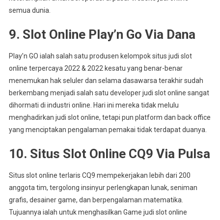
semua dunia.
9. Slot Online Play’n Go Via Dana
Play’n GO ialah salah satu produsen kelompok situs judi slot
online terpercaya 2022 & 2022 kesatu yang benar-benar
menemukan hak seluler dan selama dasawarsa terakhir sudah
berkembang menjadi salah satu developer judi slot online sangat
dihormati di industri online. Hari ini mereka tidak melulu
menghadirkan judi slot online, tetapi pun platform dan back office
yang menciptakan pengalaman pemakai tidak terdapat duanya.
10. Situs Slot Online CQ9 Via Pulsa
Situs slot online terlaris CQ9 mempekerjakan lebih dari 200
anggota tim, tergolong insinyur perlengkapan lunak, seniman
grafis, desainer game, dan berpengalaman matematika.
Tujuannya ialah untuk menghasilkan Game judi slot online