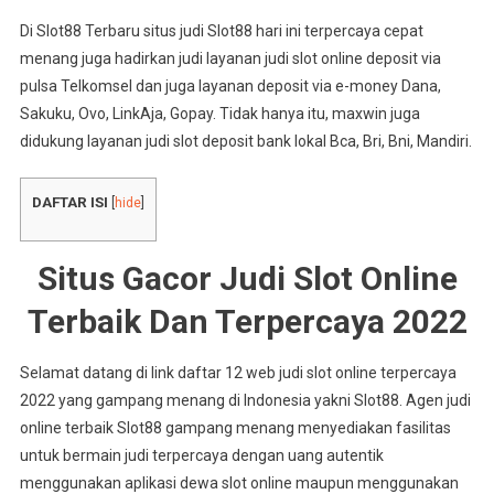
Di Slot88 Terbaru situs judi Slot88 hari ini terpercaya cepat
menang juga hadirkan judi layanan judi slot online deposit via
pulsa Telkomsel dan juga layanan deposit via e-money Dana,
Sakuku, Ovo, LinkAja, Gopay. Tidak hanya itu, maxwin juga
didukung layanan judi slot deposit bank lokal Bca, Bri, Bni, Mandiri.
DAFTAR ISI
[
hide
]
Situs Gacor Judi Slot Online
Terbaik Dan Terpercaya 2022
Selamat datang di link daftar 12 web judi slot online terpercaya
2022 yang gampang menang di Indonesia yakni Slot88. Agen judi
online terbaik Slot88 gampang menang menyediakan fasilitas
untuk bermain judi terpercaya dengan uang autentik
menggunakan aplikasi dewa slot online maupun menggunakan