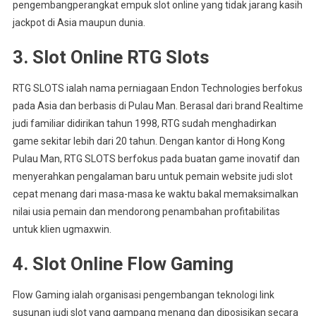
pengembangperangkat empuk slot online yang tidak jarang kasih
jackpot di Asia maupun dunia.
3. Slot Online RTG Slots
RTG SLOTS ialah nama perniagaan Endon Technologies berfokus
pada Asia dan berbasis di Pulau Man. Berasal dari brand Realtime
judi familiar didirikan tahun 1998, RTG sudah menghadirkan
game sekitar lebih dari 20 tahun. Dengan kantor di Hong Kong
Pulau Man, RTG SLOTS berfokus pada buatan game inovatif dan
menyerahkan pengalaman baru untuk pemain website judi slot
cepat menang dari masa-masa ke waktu bakal memaksimalkan
nilai usia pemain dan mendorong penambahan profitabilitas
untuk klien ugmaxwin.
4. Slot Online Flow Gaming
Flow Gaming ialah organisasi pengembangan teknologi link
susunan judi slot yang gampang menang dan diposisikan secara