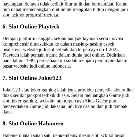
bayangkan dengan tidak sedikit fitur unik dan bermanfaat. Kamu
pun dapat memenangkan duit untuk mengolah hidup dengan judi
slot jackpot progresif mereka.
6. Slot Online Playtech
Dengan platform canggih, sekian banyak layanan serta inovasi
komprehensif dimasukkan ke dalam masing-masing aspek
bisnisnya, website judi slot terbaik dan terpercaya no 1 2022
Playtech ialah pemain utama dalam dunia judi online. Didirikan
pada tahun 1999, perusahaan ini sudah menjadi pemimpin dalam
pasar website judi online indonesia.
7. Slot Online Joker123
Joker123 atau joker gaming ialah jenis provider penyedia slot online
tidak sedikit jackpot terbaik di asia. Selain meluangkan Game judi
slot, joker gaming, website judi terpercaya Situs Gacor pun
menyediakan Game judi laksana judi live casino dan judi tembak
ikan.
8. Slot Online Habanero
Habanero ialah salah satu pengembang mesin slot jackpot besar