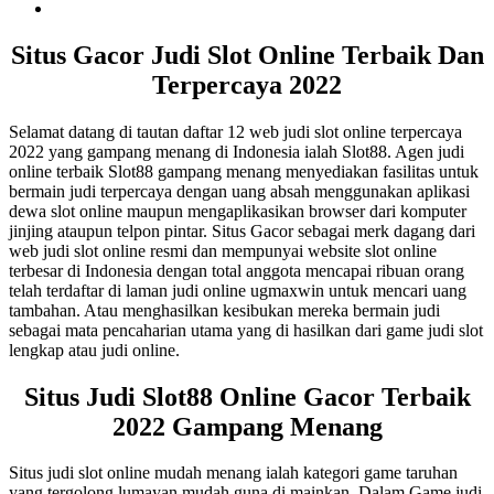
Situs Gacor Judi Slot Online Terbaik Dan
Terpercaya 2022
Selamat datang di tautan daftar 12 web judi slot online terpercaya
2022 yang gampang menang di Indonesia ialah Slot88. Agen judi
online terbaik Slot88 gampang menang menyediakan fasilitas untuk
bermain judi terpercaya dengan uang absah menggunakan aplikasi
dewa slot online maupun mengaplikasikan browser dari komputer
jinjing ataupun telpon pintar. Situs Gacor sebagai merk dagang dari
web judi slot online resmi dan mempunyai website slot online
terbesar di Indonesia dengan total anggota mencapai ribuan orang
telah terdaftar di laman judi online ugmaxwin untuk mencari uang
tambahan. Atau menghasilkan kesibukan mereka bermain judi
sebagai mata pencaharian utama yang di hasilkan dari game judi slot
lengkap atau judi online.
Situs Judi Slot88 Online Gacor Terbaik
2022 Gampang Menang
Situs judi slot online mudah menang ialah kategori game taruhan
yang tergolong lumayan mudah guna di mainkan. Dalam Game judi