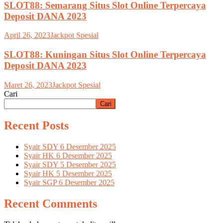
SLOT88: Semarang Situs Slot Online Terpercaya
Deposit DANA 2023
April 26, 2023
Jackpot Spesial
SLOT88: Kuningan Situs Slot Online Terpercaya
Deposit DANA 2023
Maret 26, 2023
Jackpot Spesial
Cari
Cari
Recent Posts
Syair SDY 6 Desember 2025
Syair HK 6 Desember 2025
Syair SDY 5 Desember 2025
Syair HK 5 Desember 2025
Syair SGP 6 Desember 2025
Recent Comments