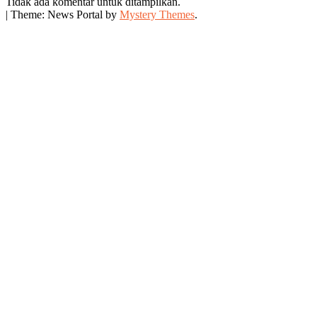
Tidak ada komentar untuk ditampilkan.
|
Theme: News Portal by
Mystery Themes
.