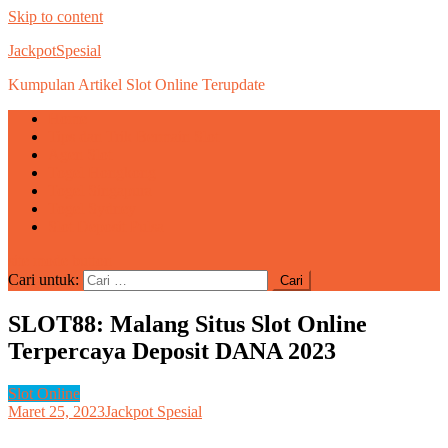
Skip to content
JackpotSpesial
Kumpulan Artikel Slot Online Terupdate
Home
Tips dan Trik Bermain Slot
Agen Slot
Togel Hongkong
Togel Singapura
Togel Sydney
Slot Deposit Pulsa
site mode button
Cari untuk:
SLOT88: Malang Situs Slot Online
Terpercaya Deposit DANA 2023
Slot Online
Maret 25, 2023
Jackpot Spesial