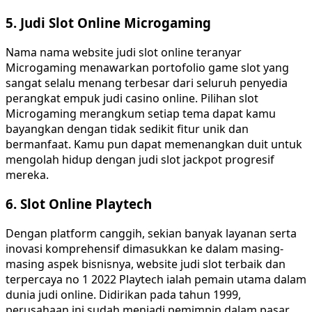
5. Judi Slot Online Microgaming
Nama nama website judi slot online teranyar
Microgaming menawarkan portofolio game slot yang
sangat selalu menang terbesar dari seluruh penyedia
perangkat empuk judi casino online. Pilihan slot
Microgaming merangkum setiap tema dapat kamu
bayangkan dengan tidak sedikit fitur unik dan
bermanfaat. Kamu pun dapat memenangkan duit untuk
mengolah hidup dengan judi slot jackpot progresif
mereka.
6. Slot Online Playtech
Dengan platform canggih, sekian banyak layanan serta
inovasi komprehensif dimasukkan ke dalam masing-
masing aspek bisnisnya, website judi slot terbaik dan
terpercaya no 1 2022 Playtech ialah pemain utama dalam
dunia judi online. Didirikan pada tahun 1999,
perusahaan ini sudah menjadi pemimpin dalam pasar