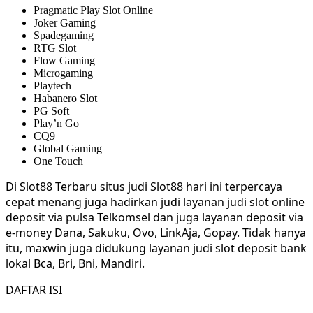
Pragmatic Play Slot Online
Joker Gaming
Spadegaming
RTG Slot
Flow Gaming
Microgaming
Playtech
Habanero Slot
PG Soft
Play’n Go
CQ9
Global Gaming
One Touch
Di Slot88 Terbaru situs judi Slot88 hari ini terpercaya
cepat menang juga hadirkan judi layanan judi slot online
deposit via pulsa Telkomsel dan juga layanan deposit via
e-money Dana, Sakuku, Ovo, LinkAja, Gopay. Tidak hanya
itu, maxwin juga didukung layanan judi slot deposit bank
lokal Bca, Bri, Bni, Mandiri.
DAFTAR ISI