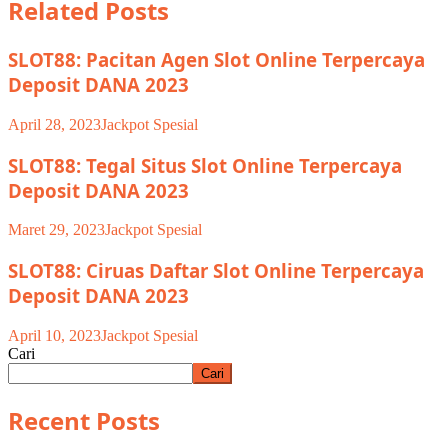
Related Posts
SLOT88: Pacitan Agen Slot Online Terpercaya
Deposit DANA 2023
April 28, 2023
Jackpot Spesial
SLOT88: Tegal Situs Slot Online Terpercaya
Deposit DANA 2023
Maret 29, 2023
Jackpot Spesial
SLOT88: Ciruas Daftar Slot Online Terpercaya
Deposit DANA 2023
April 10, 2023
Jackpot Spesial
Cari
Cari
Recent Posts