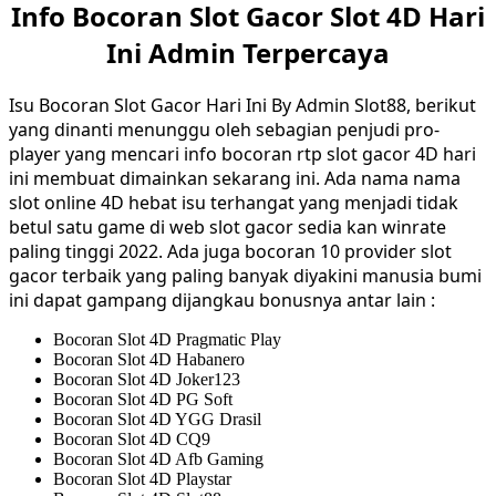
Info Bocoran Slot Gacor Slot 4D Hari
Ini Admin Terpercaya
Isu Bocoran Slot Gacor Hari Ini By Admin Slot88, berikut
yang dinanti menunggu oleh sebagian penjudi pro-
player yang mencari info bocoran rtp slot gacor 4D hari
ini membuat dimainkan sekarang ini. Ada nama nama
slot online 4D hebat isu terhangat yang menjadi tidak
betul satu game di web slot gacor sedia kan winrate
paling tinggi 2022. Ada juga bocoran 10 provider slot
gacor terbaik yang paling banyak diyakini manusia bumi
ini dapat gampang dijangkau bonusnya antar lain :
Bocoran Slot 4D Pragmatic Play
Bocoran Slot 4D Habanero
Bocoran Slot 4D Joker123
Bocoran Slot 4D PG Soft
Bocoran Slot 4D YGG Drasil
Bocoran Slot 4D CQ9
Bocoran Slot 4D Afb Gaming
Bocoran Slot 4D Playstar