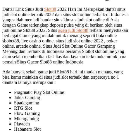
Daftar Link Situs Judi
Slot88
2022 Hari Ini Merupakan daftar situs
judi slot online terbaik 2022 dan situs slot online terbaik di Indonesia
yang sudah menjadi bandar situs khusus judi slot online di Asia
dengan Game terlengkap deposit pulsa yang di berikan oleh situs
judi online Slot88 2022. Situs
agen judi Slot88
terbaru menyediakan
berbagai Game yang mudah untuk menang seperti bola online
sbobet88, live casino online, situs judi slot online 2022 , poker
online, arcade online. Situs Judi Slot Online Gacor Gampang
Menang dan Terbaik di Indonesia bersama Slot88 slot online yang
akan selalu memberikan fasilitas dan layanan terkemuka untuk para
pemain Situs Gacor Slot88 online Indonesia.
Ada banyak sekali game judi Slot88 hari ini mudah menang yang
bisa kamu mainkan di situs judi slot terbaik dan terpercaya no 1
diantara lainnya merupakan :
Pragmatic Play Slot Online
Joker Gaming
Spadegaming
RTG Slot
Flow Gaming
Microgaming
Playtech
Habanero Slot