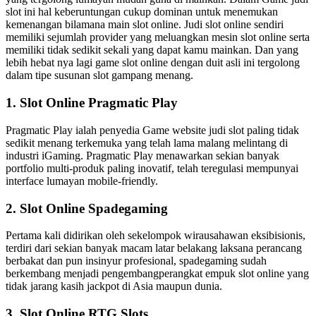
slot ini hal keberuntungan cukup dominan untuk menemukan
kemenangan bilamana main slot online. Judi slot online sendiri
memiliki sejumlah provider yang meluangkan mesin slot online serta
memiliki tidak sedikit sekali yang dapat kamu mainkan. Dan yang
lebih hebat nya lagi game slot online dengan duit asli ini tergolong
dalam tipe susunan slot gampang menang.
1. Slot Online Pragmatic Play
Pragmatic Play ialah penyedia Game website judi slot paling tidak
sedikit menang terkemuka yang telah lama malang melintang di
industri iGaming. Pragmatic Play menawarkan sekian banyak
portfolio multi-produk paling inovatif, telah teregulasi mempunyai
interface lumayan mobile-friendly.
2. Slot Online Spadegaming
Pertama kali didirikan oleh sekelompok wirausahawan eksibisionis,
terdiri dari sekian banyak macam latar belakang laksana perancang
berbakat dan pun insinyur profesional, spadegaming sudah
berkembang menjadi pengembangperangkat empuk slot online yang
tidak jarang kasih jackpot di Asia maupun dunia.
3. Slot Online RTG Slots