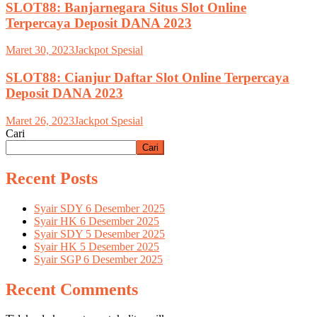
SLOT88: Banjarnegara Situs Slot Online
Terpercaya Deposit DANA 2023
Maret 30, 2023
Jackpot Spesial
SLOT88: Cianjur Daftar Slot Online Terpercaya
Deposit DANA 2023
Maret 26, 2023
Jackpot Spesial
Cari
Cari
Recent Posts
Syair SDY 6 Desember 2025
Syair HK 6 Desember 2025
Syair SDY 5 Desember 2025
Syair HK 5 Desember 2025
Syair SGP 6 Desember 2025
Recent Comments