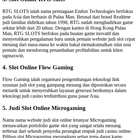
RTG SLOTS ialah nama perniagaan Endon Technologies berfokus
pada Asia dan berbasis di Pulau Man. Berasal dari brand Realtime
judi familiar didirikan tahun 1998, RTG sudah menghadirkan game
sekitar lebih dari 20 tahun. Dengan kantor di Hong Kong Pulau
Man, RTG SLOTS berfokus pada buatan game inovatif dan
menyerahkan pengalaman baru untuk pemain website judi slot cepat
menang dari masa-masa ke waktu bakal memaksimalkan nilai usia
pemain dan mendorong penambahan profitabilitas untuk klien
ugmaxwin.
4. Slot Online Flow Gaming
Flow Gaming ialah organisasi pengembangan teknologi link
susunan judi slot yang gampang menang dan diposisikan secara
menarik untuk menyerahkan layanan generasi berikutnya dalam
teknologi judi casino terdistribusi guna pasar Asia.
5. Judi Slot Online Microgaming
Nama nama website judi slot online teranyar Microgaming
menawarkan portofolio game slot yang sangat selalu menang
terbesar dari seluruh penyedia perangkat empuk judi casino online.
Pilihan slot Microgaming merangkum setiap tema dapat kamu