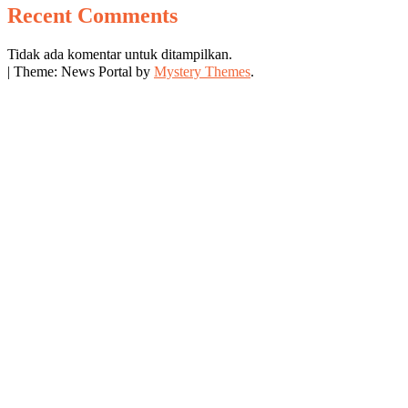
Recent Comments
Tidak ada komentar untuk ditampilkan.
|
Theme: News Portal by
Mystery Themes
.