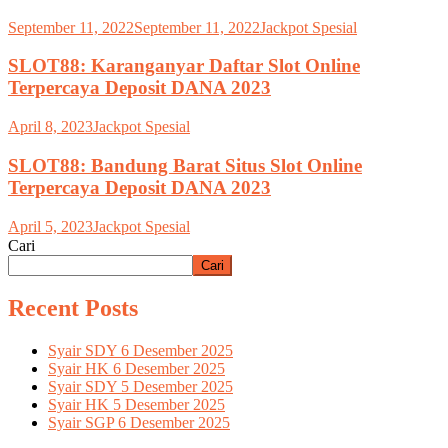
September 11, 2022
September 11, 2022
Jackpot Spesial
SLOT88: Karanganyar Daftar Slot Online
Terpercaya Deposit DANA 2023
April 8, 2023
Jackpot Spesial
SLOT88: Bandung Barat Situs Slot Online
Terpercaya Deposit DANA 2023
April 5, 2023
Jackpot Spesial
Cari
Cari
Recent Posts
Syair SDY 6 Desember 2025
Syair HK 6 Desember 2025
Syair SDY 5 Desember 2025
Syair HK 5 Desember 2025
Syair SGP 6 Desember 2025