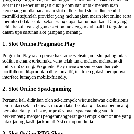
slot ini hal keberuntungan cukup dominan untuk menemukan
kemenangan bilamana main slot online. Judi slot online sendiri
memiliki sejumlah provider yang meluangkan mesin slot online serta
memiliki tidak sedikit sekali yang dapat kamu mainkan. Dan yang
lebih hebat nya lagi game slot online dengan duit asli ini tergolong
dalam tipe susunan slot gampang menang.
1. Slot Online Pragmatic Play
Pragmatic Play ialah penyedia Game website judi slot paling tidak
sedikit menang terkemuka yang telah lama malang melintang di
industri iGaming. Pragmatic Play menawarkan sekian banyak
portfolio multi-produk paling inovatif, telah teregulasi mempunyai
interface lumayan mobile-friendly.
2. Slot Online Spadegaming
Pertama kali didirikan oleh sekelompok wirausahawan eksibisionis,
terdiri dari sekian banyak macam latar belakang laksana perancang
berbakat dan pun insinyur profesional, spadegaming sudah
berkembang menjadi pengembangperangkat empuk slot online yang
tidak jarang kasih jackpot di Asia maupun dunia.
3. Slot Online RTG Slots