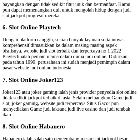
bayangkan dengan tidak sedikit fitur unik dan bermanfaat. Kamu
pun dapat memenangkan duit untuk mengolah hidup dengan judi
slot jackpot progresif mereka.
6. Slot Online Playtech
Dengan platform canggih, sekian banyak layanan serta inovasi
komprehensif dimasukkan ke dalam masing-masing aspek
bisnisnya, website judi slot terbaik dan terpercaya no 1 2022
Playtech ialah pemain utama dalam dunia judi online. Didirikan
pada tahun 1999, perusahaan ini sudah menjadi pemimpin dalam
pasar website judi online indonesia.
7. Slot Online Joker123
Joker123 atau joker gaming ialah jenis provider penyedia slot online
tidak sedikit jackpot terbaik di asia. Selain meluangkan Game judi
slot, joker gaming, website judi terpercaya Situs Gacor pun
menyediakan Game judi laksana judi live casino dan judi tembak
ikan.
8. Slot Online Habanero
Habanero ialah salah satu pengembang mesin slot jackpot besar