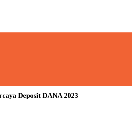
ercaya Deposit DANA 2023