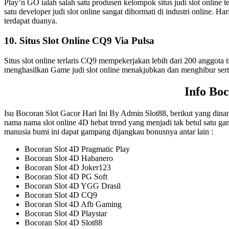
Play’n GO ialah salah satu produsen kelompok situs judi slot onlin
satu developer judi slot online sangat dihormati di industri online. 
terdapat duanya.
10. Situs Slot Online CQ9 Via Pulsa
Situs slot online terlaris CQ9 mempekerjakan lebih dari 200 anggota
menghasilkan Game judi slot online menakjubkan dan menghibur serta b
Info Bo
Isu Bocoran Slot Gacor Hari Ini By Admin Slot88, berikut yang dinan
nama nama slot online 4D hebat trend yang menjadi tak betul satu gam
manusia bumi ini dapat gampang dijangkau bonusnya antar lain :
Bocoran Slot 4D Pragmatic Play
Bocoran Slot 4D Habanero
Bocoran Slot 4D Joker123
Bocoran Slot 4D PG Soft
Bocoran Slot 4D YGG Drasil
Bocoran Slot 4D CQ9
Bocoran Slot 4D Afb Gaming
Bocoran Slot 4D Playstar
Bocoran Slot 4D Slot88