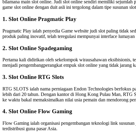
bilamana main slot online. Judi slot online sendiri memiliki sejumlah
game slot online dengan duit asli ini tergolong dalam tipe susunan s
1. Slot Online Pragmatic Play
Pragmatic Play ialah penyedia Game website judi slot paling tidak s
produk paling inovatif, telah teregulasi mempunyai interface lumayan 
2. Slot Online Spadegaming
Pertama kali didirikan oleh sekelompok wirausahawan eksibisionis, t
menjadi pengembangperangkat empuk slot online yang tidak jarang ka
3. Slot Online RTG Slots
RTG SLOTS ialah nama perniagaan Endon Technologies berfokus pada 
lebih dari 20 tahun. Dengan kantor di Hong Kong Pulau Man, RTG S
ke waktu bakal memaksimalkan nilai usia pemain dan mendorong pena
4. Slot Online Flow Gaming
Flow Gaming ialah organisasi pengembangan teknologi link susunan j
terdistribusi guna pasar Asia.