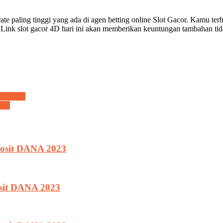
ate paling tinggi yang ada di agen betting online Slot Gacor. Kamu ter
tas. Link slot gacor 4D hari ini akan memberikan keuntungan tambahan
ANA 2023
023
posit DANA 2023
osit DANA 2023