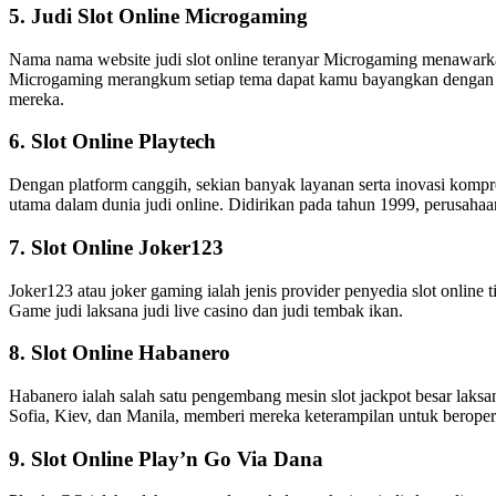
5. Judi Slot Online Microgaming
Nama nama website judi slot online teranyar Microgaming menawarkan 
Microgaming merangkum setiap tema dapat kamu bayangkan dengan tid
mereka.
6. Slot Online Playtech
Dengan platform canggih, sekian banyak layanan serta inovasi kompre
utama dalam dunia judi online. Didirikan pada tahun 1999, perusahaa
7. Slot Online Joker123
Joker123 atau joker gaming ialah jenis provider penyedia slot online 
Game judi laksana judi live casino dan judi tembak ikan.
8. Slot Online Habanero
Habanero ialah salah satu pengembang mesin slot jackpot besar laks
Sofia, Kiev, dan Manila, memberi mereka keterampilan untuk beropera
9. Slot Online Play’n Go Via Dana