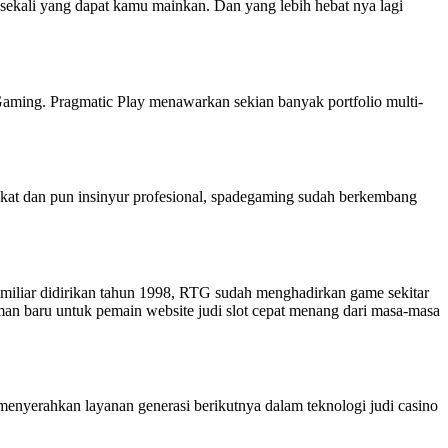
it sekali yang dapat kamu mainkan. Dan yang lebih hebat nya lagi
iGaming. Pragmatic Play menawarkan sekian banyak portfolio multi-
bakat dan pun insinyur profesional, spadegaming sudah berkembang
miliar didirikan tahun 1998, RTG sudah menghadirkan game sekitar
n baru untuk pemain website judi slot cepat menang dari masa-masa
enyerahkan layanan generasi berikutnya dalam teknologi judi casino