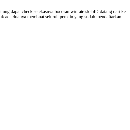
hitung dapat check selekasnya bocoran winrate slot 4D datang dari ke
 tidak ada duanya membuat seluruh pemain yang sudah mendaftarkan