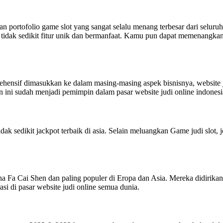
portofolio game slot yang sangat selalu menang terbesar dari seluruh 
ak sedikit fitur unik dan bermanfaat. Kamu pun dapat memenangkan du
hensif dimasukkan ke dalam masing-masing aspek bisnisnya, website ju
n ini sudah menjadi pemimpin dalam pasar website judi online indonesi
tidak sedikit jackpot terbaik di asia. Selain meluangkan Game judi slot
ana Fa Cai Shen dan paling populer di Eropa dan Asia. Mereka didiri
si di pasar website judi online semua dunia.