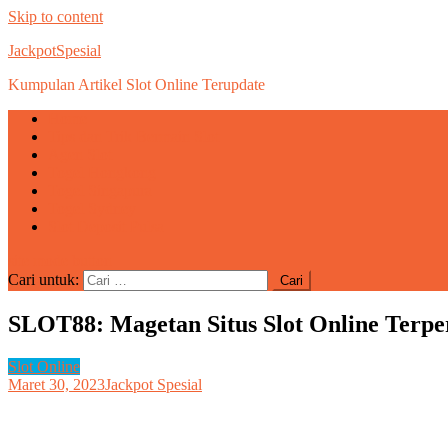
Skip to content
JackpotSpesial
Kumpulan Artikel Slot Online Terupdate
Home
Tips dan Trik Bermain Slot
Agen Slot
Togel Hongkong
Togel Singapura
Togel Sydney
Slot Deposit Pulsa
site mode button
Cari untuk:
SLOT88: Magetan Situs Slot Online Terp
Slot Online
Maret 30, 2023
Jackpot Spesial