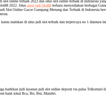
i slot online terbaik 2022 dan situs slot online terbaik di Indonesia ya
Slot88 2022. Situs
agen judi Slot88
terbaru menyediakan berbagai Game 
tus Judi Slot Online Gacor Gampang Menang dan Terbaik di Indonesia ber
nesia.
amu mainkan di situs judi slot terbaik dan terpercaya no 1 diantara l
 juga hadirkan judi layanan judi slot online deposit via pulsa Telkoms
it bank lokal Bca, Bri, Bni, Mandiri.