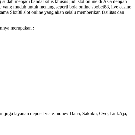
ng sudah menjadi bandar situs khusus judi slot online di Asia dengan
yang mudah untuk menang seperti bola online sbobet88, live casino
sama Slot88 slot online yang akan selalu memberikan fasilitas dan
ainnya merupakan :
el dan juga layanan deposit via e-money Dana, Sakuku, Ovo, LinkAja,