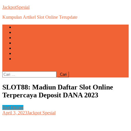
Skip
JackpotSpesial
to
Kumpulan Artikel Slot Online Terupdate
content
Home
Tips dan Trik Bermain Slot
Agen Slot
Togel Hongkong
Togel Singapura
Togel Sydney
Slot Deposit Pulsa
site mode button
Cari
untuk:
SLOT88: Madiun Daftar Slot Online
Terpercaya Deposit DANA 2023
Slot Online
April 3, 2023
Jackpot Spesial