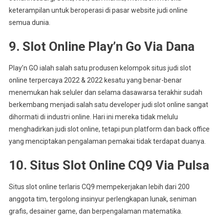
keterampilan untuk beroperasi di pasar website judi online
semua dunia.
9. Slot Online Play’n Go Via Dana
Play’n GO ialah salah satu produsen kelompok situs judi slot
online terpercaya 2022 & 2022 kesatu yang benar-benar
menemukan hak seluler dan selama dasawarsa terakhir sudah
berkembang menjadi salah satu developer judi slot online sangat
dihormati di industri online. Hari ini mereka tidak melulu
menghadirkan judi slot online, tetapi pun platform dan back office
yang menciptakan pengalaman pemakai tidak terdapat duanya.
10. Situs Slot Online CQ9 Via Pulsa
Situs slot online terlaris CQ9 mempekerjakan lebih dari 200
anggota tim, tergolong insinyur perlengkapan lunak, seniman
grafis, desainer game, dan berpengalaman matematika.