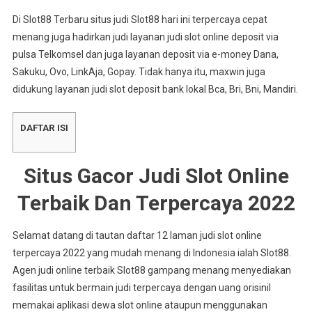
Di Slot88 Terbaru situs judi Slot88 hari ini terpercaya cepat
menang juga hadirkan judi layanan judi slot online deposit via
pulsa Telkomsel dan juga layanan deposit via e-money Dana,
Sakuku, Ovo, LinkAja, Gopay. Tidak hanya itu, maxwin juga
didukung layanan judi slot deposit bank lokal Bca, Bri, Bni, Mandiri.
DAFTAR ISI
Situs Gacor Judi Slot Online
Terbaik Dan Terpercaya 2022
Selamat datang di tautan daftar 12 laman judi slot online
terpercaya 2022 yang mudah menang di Indonesia ialah Slot88.
Agen judi online terbaik Slot88 gampang menang menyediakan
fasilitas untuk bermain judi terpercaya dengan uang orisinil
memakai aplikasi dewa slot online ataupun menggunakan