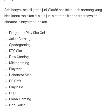
Ada banyak sekali game judi Slot88 hari ini mudah menang yang
bisa kamu mainkan di situs judi slot terbaik dan terpercaya no 1
diantara lainnya merupakan :
Pragmatic Play Slot Online
Joker Gaming
Spadegaming
RTG Slot
Flow Gaming
Microgaming
Playtech
Habanero Slot
PG Soft
Play’n Go
CQ9
Global Gaming
One Touch