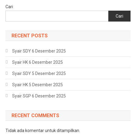
Cari
Cari
RECENT POSTS
Syair SDY 6 Desember 2025
Syair HK 6 Desember 2025
Syair SDY 5 Desember 2025
Syair HK 5 Desember 2025
Syair SGP 6 Desember 2025
RECENT COMMENTS
Tidak ada komentar untuk ditampilkan.