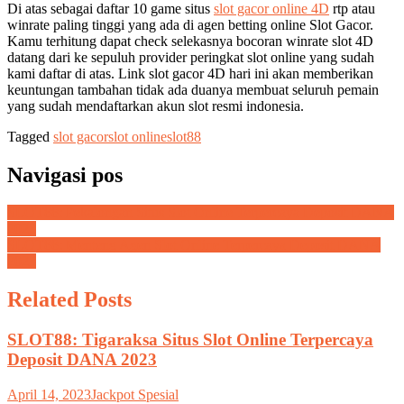
Di atas sebagai daftar 10 game situs
slot gacor online 4D
rtp atau
winrate paling tinggi yang ada di agen betting online Slot Gacor.
Kamu terhitung dapat check selekasnya bocoran winrate slot 4D
datang dari ke sepuluh provider peringkat slot online yang sudah
kami daftar di atas. Link slot gacor 4D hari ini akan memberikan
keuntungan tambahan tidak ada duanya membuat seluruh pemain
yang sudah mendaftarkan akun slot resmi indonesia.
Tagged
slot gacor
slot online
slot88
Navigasi pos
SLOT88: Pekalongan Situs Slot Online Terpercaya Deposit DANA
2023
SLOT88: Menteng Agen Slot Online Terpercaya Deposit DANA
2023
Related Posts
SLOT88: Tigaraksa Situs Slot Online Terpercaya
Deposit DANA 2023
April 14, 2023
Jackpot Spesial