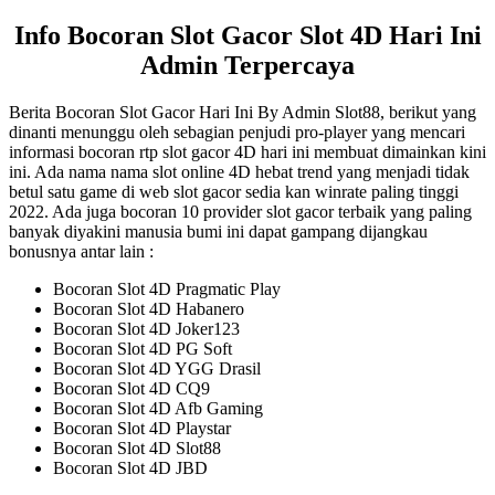
Info Bocoran Slot Gacor Slot 4D Hari Ini
Admin Terpercaya
Berita Bocoran Slot Gacor Hari Ini By Admin Slot88, berikut yang
dinanti menunggu oleh sebagian penjudi pro-player yang mencari
informasi bocoran rtp slot gacor 4D hari ini membuat dimainkan kini
ini. Ada nama nama slot online 4D hebat trend yang menjadi tidak
betul satu game di web slot gacor sedia kan winrate paling tinggi
2022. Ada juga bocoran 10 provider slot gacor terbaik yang paling
banyak diyakini manusia bumi ini dapat gampang dijangkau
bonusnya antar lain :
Bocoran Slot 4D Pragmatic Play
Bocoran Slot 4D Habanero
Bocoran Slot 4D Joker123
Bocoran Slot 4D PG Soft
Bocoran Slot 4D YGG Drasil
Bocoran Slot 4D CQ9
Bocoran Slot 4D Afb Gaming
Bocoran Slot 4D Playstar
Bocoran Slot 4D Slot88
Bocoran Slot 4D JBD