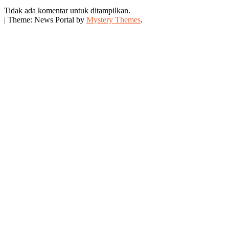
Tidak ada komentar untuk ditampilkan.
|
Theme: News Portal by
Mystery Themes
.