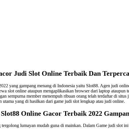
acor Judi Slot Online Terbaik Dan Terperc
aya 2022 yang gampang menang di Indonesia yaitu Slot88. Agen judi onl
ewa slot online ataupun mengaplikasikan browser dari laptop ataupun t
dengan sempurna member menempuh ribuan orang telah terdaftar di situ
utama yang di hasilkan dari game judi slot lengkap atau judi online.
i Slot88 Online Gacor Terbaik 2022 Gamp
yang tergolong lumayan mudah guna di mainkan. Dalam Game judi slot