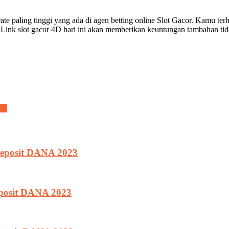
ate paling tinggi yang ada di agen betting online Slot Gacor. Kamu ter
tas. Link slot gacor 4D hari ini akan memberikan keuntungan tambahan
23
Deposit DANA 2023
posit DANA 2023