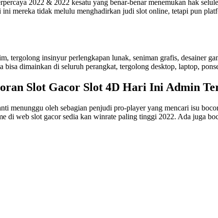
e terpercaya 2022 & 2022 kesatu yang benar-benar menemukan hak selul
Hari ini mereka tidak melulu menghadirkan judi slot online, tetapi pun 
 tim, tergolong insinyur perlengkapan lunak, seniman grafis, desainer
isa dimainkan di seluruh perangkat, tergolong desktop, laptop, ponsel
coran Slot Gacor Slot 4D Hari Ini Admin Te
nti menunggu oleh sebagian penjudi pro-player yang mencari isu bocor
e di web slot gacor sedia kan winrate paling tinggi 2022. Ada juga boc