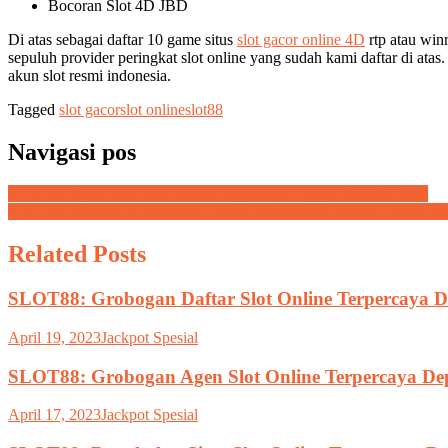
Bocoran Slot 4D JBD
Di atas sebagai daftar 10 game situs
slot gacor online 4D
rtp atau winr
sepuluh provider peringkat slot online yang sudah kami daftar di a
akun slot resmi indonesia.
Tagged
slot gacor
slot online
slot88
Navigasi pos
SLOT88: Batu Situs Slot Online Terpercaya Deposit DANA 2023
SLOT88: Sukabumi Situs Slot Online Terpercaya Deposit DANA 20
Related Posts
SLOT88: Grobogan Daftar Slot Online Terpercaya 
April 19, 2023
Jackpot Spesial
SLOT88: Grobogan Agen Slot Online Terpercaya De
April 17, 2023
Jackpot Spesial