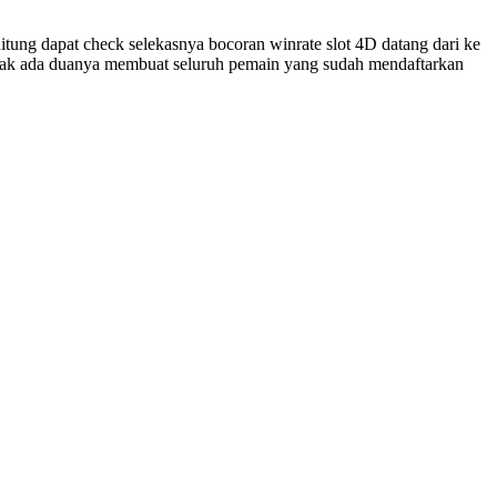
hitung dapat check selekasnya bocoran winrate slot 4D datang dari ke
 tidak ada duanya membuat seluruh pemain yang sudah mendaftarkan