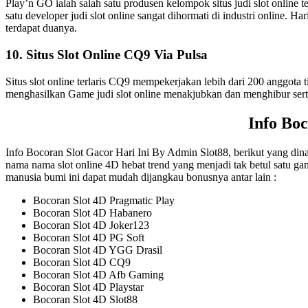
Play’n GO ialah salah satu produsen kelompok situs judi slot onlin
satu developer judi slot online sangat dihormati di industri online. 
terdapat duanya.
10. Situs Slot Online CQ9 Via Pulsa
Situs slot online terlaris CQ9 mempekerjakan lebih dari 200 anggota
menghasilkan Game judi slot online menakjubkan dan menghibur serta b
Info Bo
Info Bocoran Slot Gacor Hari Ini By Admin Slot88, berikut yang dina
nama nama slot online 4D hebat trend yang menjadi tak betul satu gam
manusia bumi ini dapat mudah dijangkau bonusnya antar lain :
Bocoran Slot 4D Pragmatic Play
Bocoran Slot 4D Habanero
Bocoran Slot 4D Joker123
Bocoran Slot 4D PG Soft
Bocoran Slot 4D YGG Drasil
Bocoran Slot 4D CQ9
Bocoran Slot 4D Afb Gaming
Bocoran Slot 4D Playstar
Bocoran Slot 4D Slot88