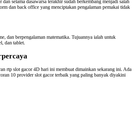
er dan selama dasawarsa terakhir sudah berkembang menjadi salah
platform dan back office yang menciptakan pengalaman pemakai tidak
 game, dan berpengalaman matematika. Tujuannya ialah untuk
, dan tablet.
rpercaya
an rtp slot gacor 4D hari ini membuat dimainkan sekarang ini. Ada
oran 10 provider slot gacor terbaik yang paling banyak diyakini