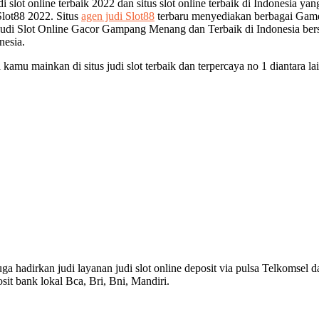
i slot online terbaik 2022 dan situs slot online terbaik di Indonesia ya
Slot88 2022. Situs
agen judi Slot88
terbaru menyediakan berbagai Game 
tus Judi Slot Online Gacor Gampang Menang dan Terbaik di Indonesia ber
nesia.
amu mainkan di situs judi slot terbaik dan terpercaya no 1 diantara l
 juga hadirkan judi layanan judi slot online deposit via pulsa Telkoms
it bank lokal Bca, Bri, Bni, Mandiri.