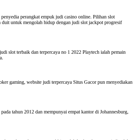
penyedia perangkat empuk judi casino online. Pilihan slot
it untuk mengolah hidup dengan judi slot jackpot progresif
di slot terbaik dan terpercaya no 1 2022 Playtech ialah pemain
a.
, joker gaming, website judi terpercaya Situs Gacor pun menyediakan
kan pada tahun 2012 dan mempunyai empat kantor di Johannesburg,