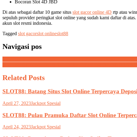
Bocoran Slot 4D JBD
Di atas sebagai daftar 10 game situs
slot gacor online 4D
rtp atau winr
sepuluh provider peringkat slot online yang sudah kami daftar di a
akun slot resmi indonesia.
Tagged
slot gacor
slot online
slot88
Navigasi pos
SLOT88: Majalengka Agen Slot Online Terpercaya Deposit DANA 
SLOT88: Grobogan Daftar Slot Online Terpercaya Deposit DANA 
Related Posts
SLOT88: Batang Situs Slot Online Terpercaya Depo
April 27, 2023
Jackpot Spesial
SLOT88: Pulau Pramuka Daftar Slot Online Terper
April 24, 2023
Jackpot Spesial