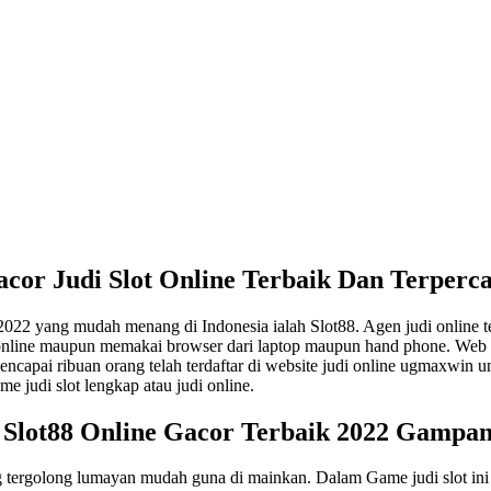
acor Judi Slot Online Terbaik Dan Terperc
aya 2022 yang mudah menang di Indonesia ialah Slot88. Agen judi onlin
t online maupun memakai browser dari laptop maupun hand phone. Web Ga
 mencapai ribuan orang telah terdaftar di website judi online ugmaxwi
e judi slot lengkap atau judi online.
i Slot88 Online Gacor Terbaik 2022 Gamp
yang tergolong lumayan mudah guna di mainkan. Dalam Game judi slot