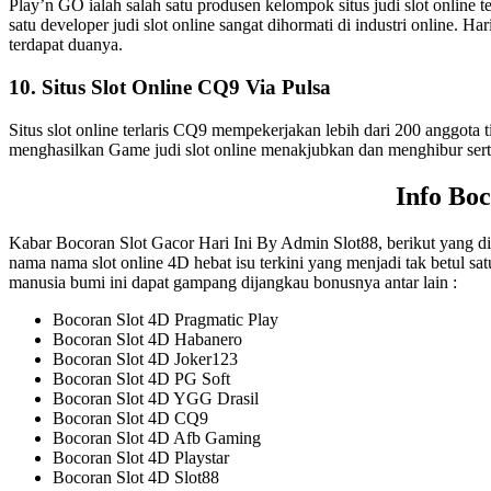
Play’n GO ialah salah satu produsen kelompok situs judi slot onlin
satu developer judi slot online sangat dihormati di industri online. 
terdapat duanya.
10. Situs Slot Online CQ9 Via Pulsa
Situs slot online terlaris CQ9 mempekerjakan lebih dari 200 anggota
menghasilkan Game judi slot online menakjubkan dan menghibur serta b
Info Bo
Kabar Bocoran Slot Gacor Hari Ini By Admin Slot88, berikut yang di
nama nama slot online 4D hebat isu terkini yang menjadi tak betul sat
manusia bumi ini dapat gampang dijangkau bonusnya antar lain :
Bocoran Slot 4D Pragmatic Play
Bocoran Slot 4D Habanero
Bocoran Slot 4D Joker123
Bocoran Slot 4D PG Soft
Bocoran Slot 4D YGG Drasil
Bocoran Slot 4D CQ9
Bocoran Slot 4D Afb Gaming
Bocoran Slot 4D Playstar
Bocoran Slot 4D Slot88