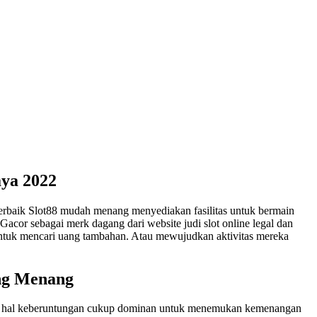
aya 2022
e terbaik Slot88 mudah menang menyediakan fasilitas untuk bermain
cor sebagai merk dagang dari website judi slot online legal dan
n untuk mencari uang tambahan. Atau mewujudkan aktivitas mereka
ang Menang
 ini hal keberuntungan cukup dominan untuk menemukan kemenangan