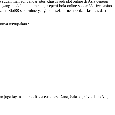
ng sudah menjadi bandar situs khusus judi slot online di Asia dengan
yang mudah untuk menang seperti bola online sbobet88, live casino
sama Slot88 slot online yang akan selalu memberikan fasilitas dan
ainnya merupakan :
el dan juga layanan deposit via e-money Dana, Sakuku, Ovo, LinkAja,