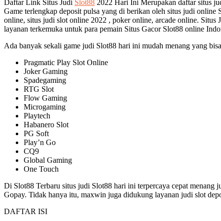
Daftar Link Situs Judi
Slot88
2022 Hari Ini Merupakan daftar situs jud
Game terlengkap deposit pulsa yang di berikan oleh situs judi online 
online, situs judi slot online 2022 , poker online, arcade online. Si
layanan terkemuka untuk para pemain Situs Gacor Slot88 online Indo
Ada banyak sekali game judi Slot88 hari ini mudah menang yang bisa k
Pragmatic Play Slot Online
Joker Gaming
Spadegaming
RTG Slot
Flow Gaming
Microgaming
Playtech
Habanero Slot
PG Soft
Play’n Go
CQ9
Global Gaming
One Touch
Di Slot88 Terbaru situs judi Slot88 hari ini terpercaya cepat menang
Gopay. Tidak hanya itu, maxwin juga didukung layanan judi slot depos
DAFTAR ISI