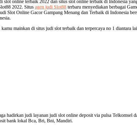
i slot online terbaik 2022 dan situs slot online terbaik di Indonesia ya
Slot88 2022. Situs
agen judi Slot88
terbaru menyediakan berbagai Game 
tus Judi Slot Online Gacor Gampang Menang dan Terbaik di Indonesia ber
nesia.
amu mainkan di situs judi slot terbaik dan terpercaya no 1 diantara l
 juga hadirkan judi layanan judi slot online deposit via pulsa Telkoms
it bank lokal Bca, Bri, Bni, Mandiri.