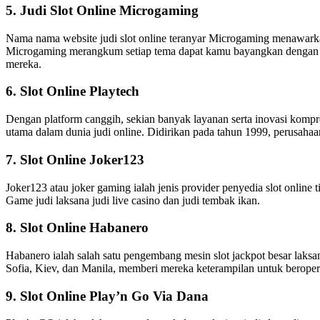
5. Judi Slot Online Microgaming
Nama nama website judi slot online teranyar Microgaming menawarkan 
Microgaming merangkum setiap tema dapat kamu bayangkan dengan tid
mereka.
6. Slot Online Playtech
Dengan platform canggih, sekian banyak layanan serta inovasi kompre
utama dalam dunia judi online. Didirikan pada tahun 1999, perusahaa
7. Slot Online Joker123
Joker123 atau joker gaming ialah jenis provider penyedia slot online 
Game judi laksana judi live casino dan judi tembak ikan.
8. Slot Online Habanero
Habanero ialah salah satu pengembang mesin slot jackpot besar laks
Sofia, Kiev, dan Manila, memberi mereka keterampilan untuk beropera
9. Slot Online Play’n Go Via Dana