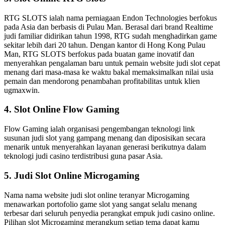
RTG SLOTS ialah nama perniagaan Endon Technologies berfokus
pada Asia dan berbasis di Pulau Man. Berasal dari brand Realtime
judi familiar didirikan tahun 1998, RTG sudah menghadirkan game
sekitar lebih dari 20 tahun. Dengan kantor di Hong Kong Pulau
Man, RTG SLOTS berfokus pada buatan game inovatif dan
menyerahkan pengalaman baru untuk pemain website judi slot cepat
menang dari masa-masa ke waktu bakal memaksimalkan nilai usia
pemain dan mendorong penambahan profitabilitas untuk klien
ugmaxwin.
4. Slot Online Flow Gaming
Flow Gaming ialah organisasi pengembangan teknologi link
susunan judi slot yang gampang menang dan diposisikan secara
menarik untuk menyerahkan layanan generasi berikutnya dalam
teknologi judi casino terdistribusi guna pasar Asia.
5. Judi Slot Online Microgaming
Nama nama website judi slot online teranyar Microgaming
menawarkan portofolio game slot yang sangat selalu menang
terbesar dari seluruh penyedia perangkat empuk judi casino online.
Pilihan slot Microgaming merangkum setiap tema dapat kamu