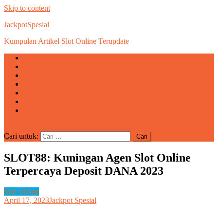
Skip to content
JackpotSpesial
Kumpulan Artikel Slot Online Terupdate
Home
Tips dan Trik Bermain Slot
Agen Slot
Togel Hongkong
Togel Singapura
Togel Sydney
Slot Deposit Pulsa
site mode button
Cari untuk:
SLOT88: Kuningan Agen Slot Online
Terpercaya Deposit DANA 2023
Slot Online
April 17, 2023
Jackpot Spesial