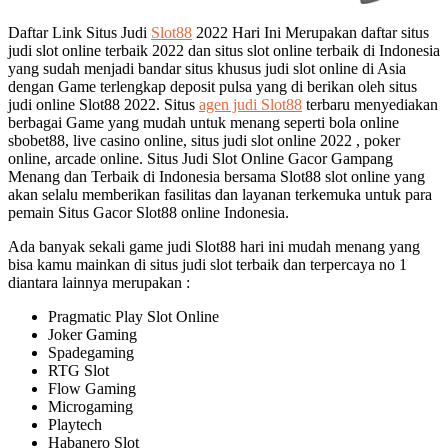
Daftar Link Situs Judi
Slot88
2022 Hari Ini Merupakan daftar situs
judi slot online terbaik 2022 dan situs slot online terbaik di Indonesia
yang sudah menjadi bandar situs khusus judi slot online di Asia
dengan Game terlengkap deposit pulsa yang di berikan oleh situs
judi online Slot88 2022. Situs
agen judi Slot88
terbaru menyediakan
berbagai Game yang mudah untuk menang seperti bola online
sbobet88, live casino online, situs judi slot online 2022 , poker
online, arcade online. Situs Judi Slot Online Gacor Gampang
Menang dan Terbaik di Indonesia bersama Slot88 slot online yang
akan selalu memberikan fasilitas dan layanan terkemuka untuk para
pemain Situs Gacor Slot88 online Indonesia.
Ada banyak sekali game judi Slot88 hari ini mudah menang yang
bisa kamu mainkan di situs judi slot terbaik dan terpercaya no 1
diantara lainnya merupakan :
Pragmatic Play Slot Online
Joker Gaming
Spadegaming
RTG Slot
Flow Gaming
Microgaming
Playtech
Habanero Slot