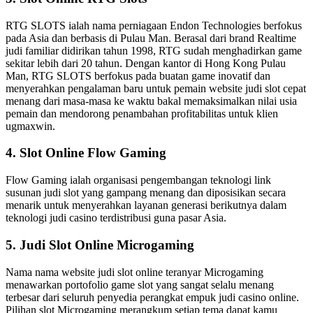
RTG SLOTS ialah nama perniagaan Endon Technologies berfokus
pada Asia dan berbasis di Pulau Man. Berasal dari brand Realtime
judi familiar didirikan tahun 1998, RTG sudah menghadirkan game
sekitar lebih dari 20 tahun. Dengan kantor di Hong Kong Pulau
Man, RTG SLOTS berfokus pada buatan game inovatif dan
menyerahkan pengalaman baru untuk pemain website judi slot cepat
menang dari masa-masa ke waktu bakal memaksimalkan nilai usia
pemain dan mendorong penambahan profitabilitas untuk klien
ugmaxwin.
4. Slot Online Flow Gaming
Flow Gaming ialah organisasi pengembangan teknologi link
susunan judi slot yang gampang menang dan diposisikan secara
menarik untuk menyerahkan layanan generasi berikutnya dalam
teknologi judi casino terdistribusi guna pasar Asia.
5. Judi Slot Online Microgaming
Nama nama website judi slot online teranyar Microgaming
menawarkan portofolio game slot yang sangat selalu menang
terbesar dari seluruh penyedia perangkat empuk judi casino online.
Pilihan slot Microgaming merangkum setiap tema dapat kamu