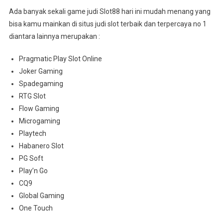
Ada banyak sekali game judi Slot88 hari ini mudah menang yang
bisa kamu mainkan di situs judi slot terbaik dan terpercaya no 1
diantara lainnya merupakan :
Pragmatic Play Slot Online
Joker Gaming
Spadegaming
RTG Slot
Flow Gaming
Microgaming
Playtech
Habanero Slot
PG Soft
Play’n Go
CQ9
Global Gaming
One Touch