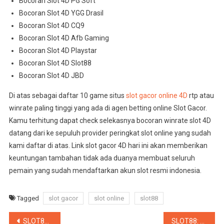
Bocoran Slot 4D PG Soft
Bocoran Slot 4D YGG Drasil
Bocoran Slot 4D CQ9
Bocoran Slot 4D Afb Gaming
Bocoran Slot 4D Playstar
Bocoran Slot 4D Slot88
Bocoran Slot 4D JBD
Di atas sebagai daftar 10 game situs
slot gacor online 4D
rtp atau
winrate paling tinggi yang ada di agen betting online Slot Gacor.
Kamu terhitung dapat check selekasnya bocoran winrate slot 4D
datang dari ke sepuluh provider peringkat slot online yang sudah
kami daftar di atas. Link slot gacor 4D hari ini akan memberikan
keuntungan tambahan tidak ada duanya membuat seluruh
pemain yang sudah mendaftarkan akun slot resmi indonesia.
Tagged
slot gacor
slot online
slot88
Navigasi
SLOT88: Ciruas Agen Slot Online Terpercaya Deposit DANA 2023
SLOT88: Pasuruan Daftar Slot Online Terpercaya Deposit DANA 2023