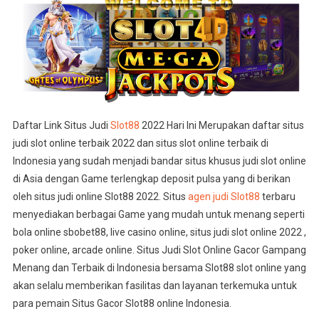
Daftar Link Situs Judi
Slot88
2022 Hari Ini Merupakan daftar situs
judi slot online terbaik 2022 dan situs slot online terbaik di
Indonesia yang sudah menjadi bandar situs khusus judi slot online
di Asia dengan Game terlengkap deposit pulsa yang di berikan
oleh situs judi online Slot88 2022. Situs
agen judi Slot88
terbaru
menyediakan berbagai Game yang mudah untuk menang seperti
bola online sbobet88, live casino online, situs judi slot online 2022 ,
poker online, arcade online. Situs Judi Slot Online Gacor Gampang
Menang dan Terbaik di Indonesia bersama Slot88 slot online yang
akan selalu memberikan fasilitas dan layanan terkemuka untuk
para pemain Situs Gacor Slot88 online Indonesia.