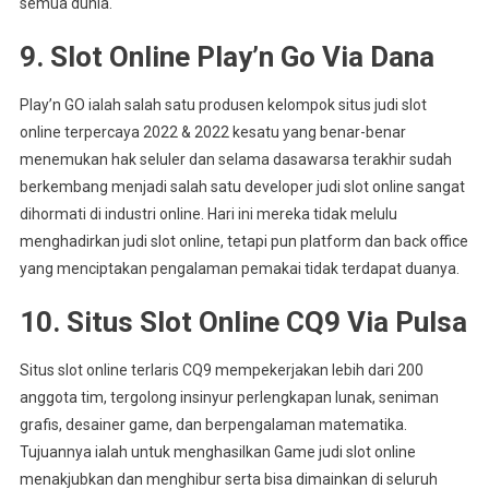
semua dunia.
9. Slot Online Play’n Go Via Dana
Play’n GO ialah salah satu produsen kelompok situs judi slot
online terpercaya 2022 & 2022 kesatu yang benar-benar
menemukan hak seluler dan selama dasawarsa terakhir sudah
berkembang menjadi salah satu developer judi slot online sangat
dihormati di industri online. Hari ini mereka tidak melulu
menghadirkan judi slot online, tetapi pun platform dan back office
yang menciptakan pengalaman pemakai tidak terdapat duanya.
10. Situs Slot Online CQ9 Via Pulsa
Situs slot online terlaris CQ9 mempekerjakan lebih dari 200
anggota tim, tergolong insinyur perlengkapan lunak, seniman
grafis, desainer game, dan berpengalaman matematika.
Tujuannya ialah untuk menghasilkan Game judi slot online
menakjubkan dan menghibur serta bisa dimainkan di seluruh