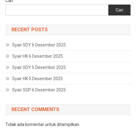
Cari
Cari
RECENT POSTS
Syair SDY 6 Desember 2025
Syair HK 6 Desember 2025
Syair SDY 5 Desember 2025
Syair HK 5 Desember 2025
Syair SGP 6 Desember 2025
RECENT COMMENTS
Tidak ada komentar untuk ditampilkan.