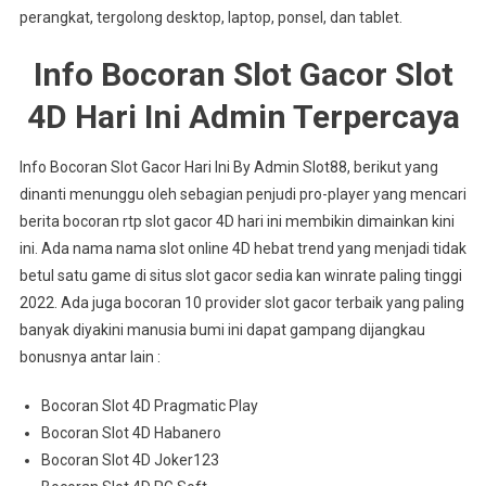
perangkat, tergolong desktop, laptop, ponsel, dan tablet.
Info Bocoran Slot Gacor Slot
4D Hari Ini Admin Terpercaya
Info Bocoran Slot Gacor Hari Ini By Admin Slot88, berikut yang
dinanti menunggu oleh sebagian penjudi pro-player yang mencari
berita bocoran rtp slot gacor 4D hari ini membikin dimainkan kini
ini. Ada nama nama slot online 4D hebat trend yang menjadi tidak
betul satu game di situs slot gacor sedia kan winrate paling tinggi
2022. Ada juga bocoran 10 provider slot gacor terbaik yang paling
banyak diyakini manusia bumi ini dapat gampang dijangkau
bonusnya antar lain :
Bocoran Slot 4D Pragmatic Play
Bocoran Slot 4D Habanero
Bocoran Slot 4D Joker123