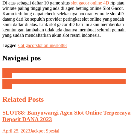
Di atas sebagai daftar 10 game situs
slot gacor online 4D
rtp atau
winrate paling tinggi yang ada di agen betting online Slot Gacor.
Kamu terhitung dapat check selekasnya bocoran winrate slot 4D
datang dari ke sepuluh provider peringkat slot online yang sudah
kami daftar di atas. Link slot gacor 4D hari ini akan memberikan
keuntungan tambahan tidak ada duanya membuat seluruh pemain
yang sudah mendaftarkan akun slot resmi indonesia.
Tagged
slot gacor
slot online
slot88
Navigasi pos
SLOT88: Nganjuk Agen Slot Online Terpercaya Deposit DANA
2023
SLOT88: Subang Daftar Slot Online Terpercaya Deposit DANA
2023
Related Posts
SLOT88: Banyuwangi Agen Slot Online Terpercaya
Deposit DANA 2023
April 25, 2023
Jackpot Spesial