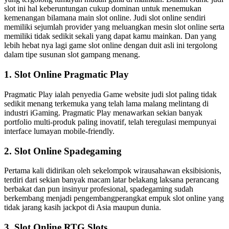
slot ini hal keberuntungan cukup dominan untuk menemukan
kemenangan bilamana main slot online. Judi slot online sendiri
memiliki sejumlah provider yang meluangkan mesin slot online serta
memiliki tidak sedikit sekali yang dapat kamu mainkan. Dan yang
lebih hebat nya lagi game slot online dengan duit asli ini tergolong
dalam tipe susunan slot gampang menang.
1. Slot Online Pragmatic Play
Pragmatic Play ialah penyedia Game website judi slot paling tidak
sedikit menang terkemuka yang telah lama malang melintang di
industri iGaming. Pragmatic Play menawarkan sekian banyak
portfolio multi-produk paling inovatif, telah teregulasi mempunyai
interface lumayan mobile-friendly.
2. Slot Online Spadegaming
Pertama kali didirikan oleh sekelompok wirausahawan eksibisionis,
terdiri dari sekian banyak macam latar belakang laksana perancang
berbakat dan pun insinyur profesional, spadegaming sudah
berkembang menjadi pengembangperangkat empuk slot online yang
tidak jarang kasih jackpot di Asia maupun dunia.
3. Slot Online RTG Slots