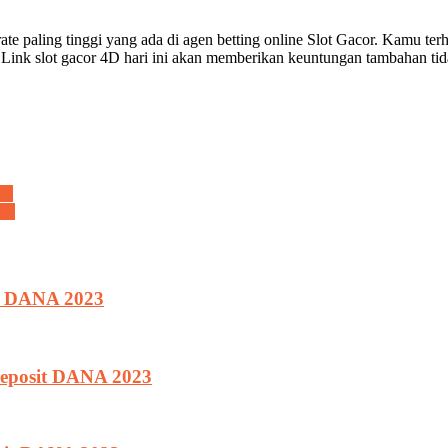
ate paling tinggi yang ada di agen betting online Slot Gacor. Kamu ter
tas. Link slot gacor 4D hari ini akan memberikan keuntungan tambahan
23
023
it DANA 2023
Deposit DANA 2023