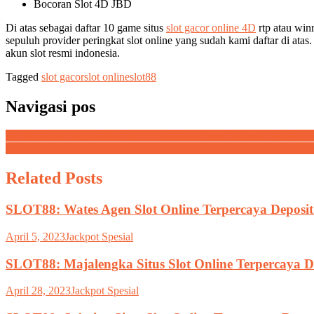
Bocoran Slot 4D JBD
Di atas sebagai daftar 10 game situs
slot gacor online 4D
rtp atau winr
sepuluh provider peringkat slot online yang sudah kami daftar di a
akun slot resmi indonesia.
Tagged
slot gacor
slot online
slot88
Navigasi pos
SLOT88: Kuningan Situs Slot Online Terpercaya Deposit DANA 20
SLOT88: Menteng Daftar Slot Online Terpercaya Deposit DANA 2
Related Posts
SLOT88: Wates Agen Slot Online Terpercaya Depos
April 5, 2023
Jackpot Spesial
SLOT88: Majalengka Situs Slot Online Terpercaya 
April 28, 2023
Jackpot Spesial