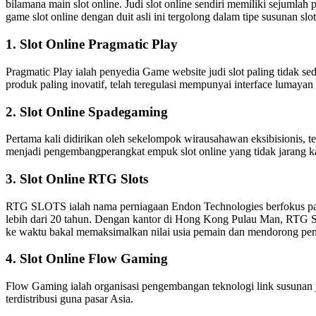
bilamana main slot online. Judi slot online sendiri memiliki sejumlah
game slot online dengan duit asli ini tergolong dalam tipe susunan s
1. Slot Online Pragmatic Play
Pragmatic Play ialah penyedia Game website judi slot paling tidak s
produk paling inovatif, telah teregulasi mempunyai interface lumayan 
2. Slot Online Spadegaming
Pertama kali didirikan oleh sekelompok wirausahawan eksibisionis, t
menjadi pengembangperangkat empuk slot online yang tidak jarang ka
3. Slot Online RTG Slots
RTG SLOTS ialah nama perniagaan Endon Technologies berfokus pada 
lebih dari 20 tahun. Dengan kantor di Hong Kong Pulau Man, RTG S
ke waktu bakal memaksimalkan nilai usia pemain dan mendorong pena
4. Slot Online Flow Gaming
Flow Gaming ialah organisasi pengembangan teknologi link susunan j
terdistribusi guna pasar Asia.