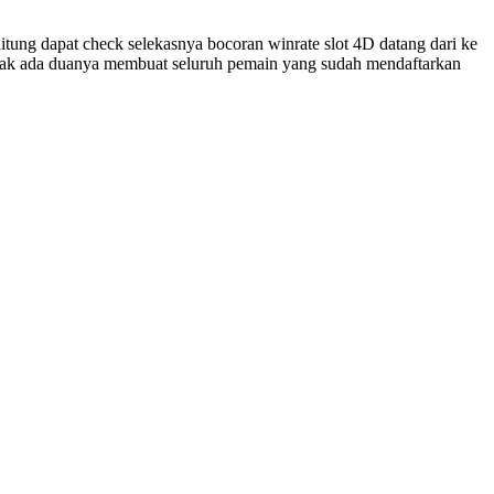
hitung dapat check selekasnya bocoran winrate slot 4D datang dari ke
 tidak ada duanya membuat seluruh pemain yang sudah mendaftarkan