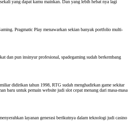
it sekali yang dapat kamu mainkan. Dan yang lebih hebat nya lagi
iGaming. Pragmatic Play menawarkan sekian banyak portfolio multi-
bakat dan pun insinyur profesional, spadegaming sudah berkembang
miliar didirikan tahun 1998, RTG sudah menghadirkan game sekitar
n baru untuk pemain website judi slot cepat menang dari masa-masa
enyerahkan layanan generasi berikutnya dalam teknologi judi casino