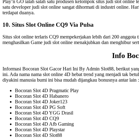
Play’n GO ialah salah satu produsen kelompok situs judi slot onlin
satu developer judi slot online sangat dihormati di industri online. 
terdapat duanya.
10. Situs Slot Online CQ9 Via Pulsa
Situs slot online terlaris CQ9 mempekerjakan lebih dari 200 anggota
menghasilkan Game judi slot online menakjubkan dan menghibur serta b
Info Bo
Informasi Bocoran Slot Gacor Hari Ini By Admin Slot88, berikut yan
ini. Ada nama nama slot online 4D hebat trend yang menjadi tak betul 
diyakini manusia bumi ini bisa mudah dijangkau bonusnya antar lain :
Bocoran Slot 4D Pragmatic Play
Bocoran Slot 4D Habanero
Bocoran Slot 4D Joker123
Bocoran Slot 4D PG Soft
Bocoran Slot 4D YGG Drasil
Bocoran Slot 4D CQ9
Bocoran Slot 4D Afb Gaming
Bocoran Slot 4D Playstar
Bocoran Slot 4D Slot88