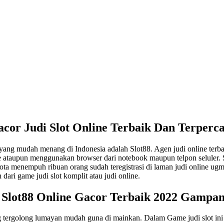
acor Judi Slot Online Terbaik Dan Terperc
022 yang mudah menang di Indonesia adalah Slot88. Agen judi online te
ataupun menggunakan browser dari notebook maupun telpon seluler. Sit
ggota menempuh ribuan orang sudah teregistrasi di laman judi online
ari game judi slot komplit atau judi online.
i Slot88 Online Gacor Terbaik 2022 Gamp
yang tergolong lumayan mudah guna di mainkan. Dalam Game judi slot