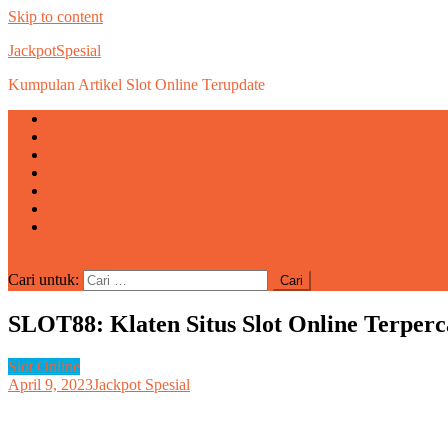
Skip to content
JackpotSpesial
Kumpulan Artikel Slot Online Terupdate
Home
Tips dan Trik Bermain Slot
Agen Slot
Togel Hongkong
Togel Singapura
Togel Sydney
Slot Deposit Pulsa
site mode button
Cari untuk:
SLOT88: Klaten Situs Slot Online Terper
Slot Online
April 9, 2023
Jackpot Spesial