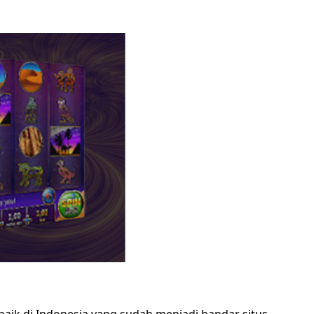
erbaik di Indonesia yang sudah menjadi bandar situs