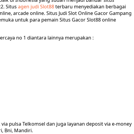
2. Situs
agen judi Slot88
terbaru menyediakan berbagai
nline, arcade online. Situs Judi Slot Online Gacor Gampang
kemuka untuk para pemain Situs Gacor Slot88 online
percaya no 1 diantara lainnya merupakan :
it via pulsa Telkomsel dan juga layanan deposit via e-money
, Bni, Mandiri.