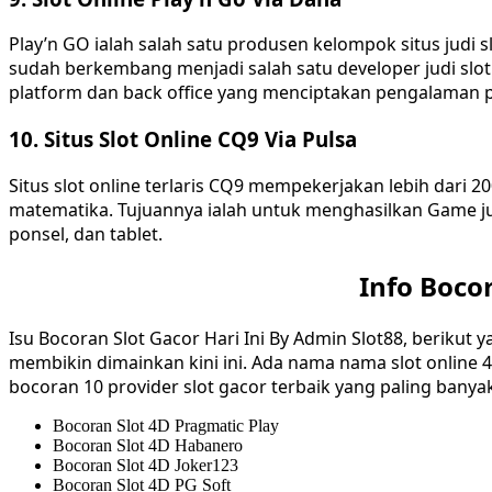
Play’n GO ialah salah satu produsen kelompok situs judi
sudah berkembang menjadi salah satu developer judi slot o
platform dan back office yang menciptakan pengalaman p
10. Situs Slot Online CQ9 Via Pulsa
Situs slot online terlaris CQ9 mempekerjakan lebih dari 
matematika. Tujuannya ialah untuk menghasilkan Game jud
ponsel, dan tablet.
Info Boco
Isu Bocoran Slot Gacor Hari Ini By Admin Slot88, berikut 
membikin dimainkan kini ini. Ada nama nama slot online 4
bocoran 10 provider slot gacor terbaik yang paling banya
Bocoran Slot 4D Pragmatic Play
Bocoran Slot 4D Habanero
Bocoran Slot 4D Joker123
Bocoran Slot 4D PG Soft