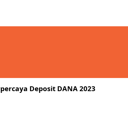
erpercaya Deposit DANA 2023