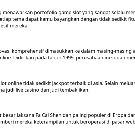
g menawarkan portofolio game slot yang sangat selalu me
 setiap tema dapat kamu bayangkan dengan tidak sedikit 
resif mereka.
ovasi komprehensif dimasukkan ke dalam masing-masing asp
nline. Didirikan pada tahun 1999, perusahaan ini sudah me
ot online tidak sedikit jackpot terbaik di asia. Selain melu
 judi live casino dan judi tembak ikan.
 besar laksana Fa Cai Shen dan paling populer di Eropa d
emberi mereka keterampilan untuk beroperasi di pasar webs