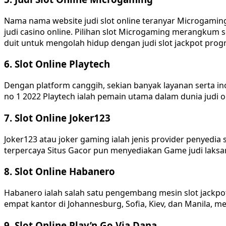
Nama nama website judi slot online teranyar Microgamin
judi casino online. Pilihan slot Microgaming merangkum
duit untuk mengolah hidup dengan judi slot jackpot prog
6. Slot Online Playtech
Dengan platform canggih, sekian banyak layanan serta in
no 1 2022 Playtech ialah pemain utama dalam dunia judi o
7. Slot Online Joker123
Joker123 atau joker gaming ialah jenis provider penyedia sl
terpercaya Situs Gacor pun menyediakan Game judi laksana
8. Slot Online Habanero
Habanero ialah salah satu pengembang mesin slot jackpot
empat kantor di Johannesburg, Sofia, Kiev, dan Manila, m
9. Slot Online Play’n Go Via Dana