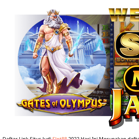
Daftar Link Situs Judi
Slot88
2022 Hari Ini Merupakan daftar