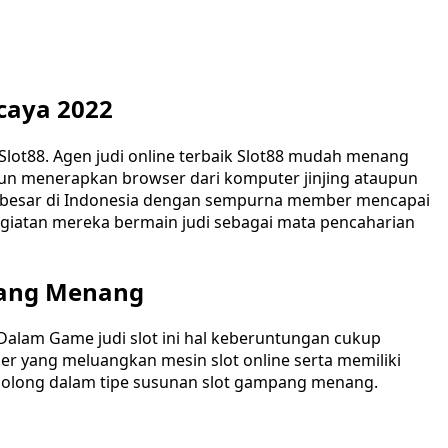
rcaya 2022
 Slot88. Agen judi online terbaik Slot88 mudah menang
pun menerapkan browser dari komputer jinjing ataupun
 terbesar di Indonesia dengan sempurna member mencapai
egiatan mereka bermain judi sebagai mata pencaharian
mpang Menang
Dalam Game judi slot ini hal keberuntungan cukup
er yang meluangkan mesin slot online serta memiliki
tergolong dalam tipe susunan slot gampang menang.