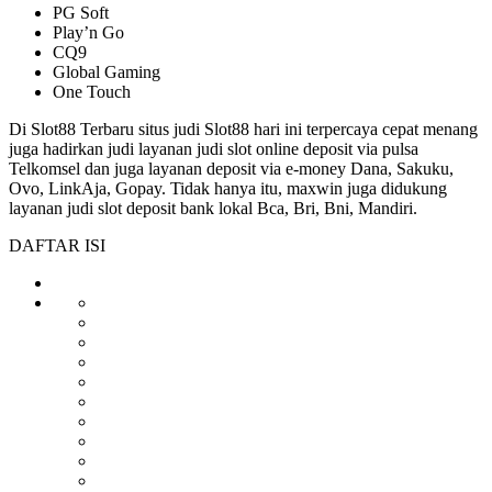
PG Soft
Play’n Go
CQ9
Global Gaming
One Touch
Di Slot88 Terbaru situs judi Slot88 hari ini terpercaya cepat menang
juga hadirkan judi layanan judi slot online deposit via pulsa
Telkomsel dan juga layanan deposit via e-money Dana, Sakuku,
Ovo, LinkAja, Gopay. Tidak hanya itu, maxwin juga didukung
layanan judi slot deposit bank lokal Bca, Bri, Bni, Mandiri.
DAFTAR ISI