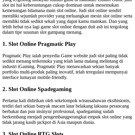
slot ini hal keberuntungan cukup dominan untuk menemukan
kemenangan bilamana main slot online. Judi slot online sendiri
memiliki sejumlah provider yang meluangkan mesin slot online serta
memiliki tidak sedikit sekali yang dapat kamu mainkan. Dan yang
lebih hebat nya lagi game slot online dengan duit asli ini tergolong
dalam tipe susunan slot gampang menang.
1. Slot Online Pragmatic Play
Pragmatic Play ialah penyedia Game website judi slot paling tidak
sedikit menang terkemuka yang telah lama malang melintang di
industri iGaming. Pragmatic Play menawarkan sekian banyak
portfolio multi-produk paling inovatif, telah teregulasi mempunyai
interface lumayan mobile-friendly.
2. Slot Online Spadegaming
Pertama kali didirikan oleh sekelompok wirausahawan eksibisionis,
terdiri dari sekian banyak macam latar belakang laksana perancang
berbakat dan pun insinyur profesional, spadegaming sudah
berkembang menjadi pengembangperangkat empuk slot online yang
tidak jarang kasih jackpot di Asia maupun dunia.
3. Slot Online RTG Slots