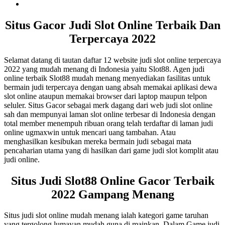
Situs Gacor Judi Slot Online Terbaik Dan
Terpercaya 2022
Selamat datang di tautan daftar 12 website judi slot online terpercaya
2022 yang mudah menang di Indonesia yaitu Slot88. Agen judi
online terbaik Slot88 mudah menang menyediakan fasilitas untuk
bermain judi terpercaya dengan uang absah memakai aplikasi dewa
slot online ataupun memakai browser dari laptop maupun telpon
seluler. Situs Gacor sebagai merk dagang dari web judi slot online
sah dan mempunyai laman slot online terbesar di Indonesia dengan
total member menempuh ribuan orang telah terdaftar di laman judi
online ugmaxwin untuk mencari uang tambahan. Atau
menghasilkan kesibukan mereka bermain judi sebagai mata
pencaharian utama yang di hasilkan dari game judi slot komplit atau
judi online.
Situs Judi Slot88 Online Gacor Terbaik
2022 Gampang Menang
Situs judi slot online mudah menang ialah kategori game taruhan
yang tergolong lumayan mudah guna di mainkan. Dalam Game judi