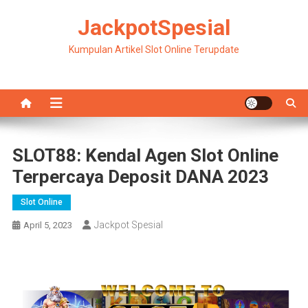
Skip
JackpotSpesial
to
content
Kumpulan Artikel Slot Online Terupdate
SLOT88: Kendal Agen Slot Online
Terpercaya Deposit DANA 2023
Slot Online
Jackpot Spesial
April 5, 2023