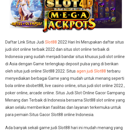
Daftar Link Situs Judi
Slot88
2022 Hari Ini Merupakan daftar situs
judi slot online terbaik 2022 dan situs slot online terbaik di
Indonesia yang sudah menjadi bandar situs khusus judi slot online
di Asia dengan Game terlengkap deposit pulsa yang di berikan
oleh situs judi online Slot88 2022. Situs
agen judi Slot88
terbaru
menyediakan berbagai Game yang mudah untuk menang seperti
bola online sbobet88, live casino online, situs judi slot online 2022 ,
poker online, arcade online. Situs Judi Slot Online Gacor Gampang
Menang dan Terbaik di Indonesia bersama Slot88 slot online yang
akan selalu memberikan fasilitas dan layanan terkemuka untuk
para pemain Situs Gacor Slot88 online Indonesia.
Ada banyak sekali game judi Slot88 hari ini mudah menang yang