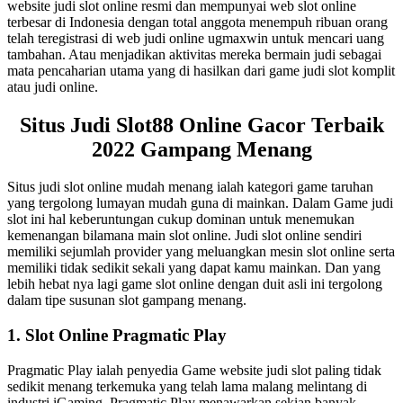
website judi slot online resmi dan mempunyai web slot online
terbesar di Indonesia dengan total anggota menempuh ribuan orang
telah teregistrasi di web judi online ugmaxwin untuk mencari uang
tambahan. Atau menjadikan aktivitas mereka bermain judi sebagai
mata pencaharian utama yang di hasilkan dari game judi slot komplit
atau judi online.
Situs Judi Slot88 Online Gacor Terbaik
2022 Gampang Menang
Situs judi slot online mudah menang ialah kategori game taruhan
yang tergolong lumayan mudah guna di mainkan. Dalam Game judi
slot ini hal keberuntungan cukup dominan untuk menemukan
kemenangan bilamana main slot online. Judi slot online sendiri
memiliki sejumlah provider yang meluangkan mesin slot online serta
memiliki tidak sedikit sekali yang dapat kamu mainkan. Dan yang
lebih hebat nya lagi game slot online dengan duit asli ini tergolong
dalam tipe susunan slot gampang menang.
1. Slot Online Pragmatic Play
Pragmatic Play ialah penyedia Game website judi slot paling tidak
sedikit menang terkemuka yang telah lama malang melintang di
industri iGaming. Pragmatic Play menawarkan sekian banyak