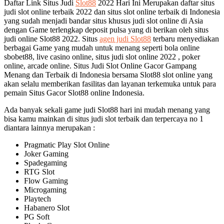
Daftar Link Situs Judi
Slot88
2022 Hari Ini Merupakan daftar situs
judi slot online terbaik 2022 dan situs slot online terbaik di Indonesia
yang sudah menjadi bandar situs khusus judi slot online di Asia
dengan Game terlengkap deposit pulsa yang di berikan oleh situs
judi online Slot88 2022. Situs
agen judi Slot88
terbaru menyediakan
berbagai Game yang mudah untuk menang seperti bola online
sbobet88, live casino online, situs judi slot online 2022 , poker
online, arcade online. Situs Judi Slot Online Gacor Gampang
Menang dan Terbaik di Indonesia bersama Slot88 slot online yang
akan selalu memberikan fasilitas dan layanan terkemuka untuk para
pemain Situs Gacor Slot88 online Indonesia.
Ada banyak sekali game judi Slot88 hari ini mudah menang yang
bisa kamu mainkan di situs judi slot terbaik dan terpercaya no 1
diantara lainnya merupakan :
Pragmatic Play Slot Online
Joker Gaming
Spadegaming
RTG Slot
Flow Gaming
Microgaming
Playtech
Habanero Slot
PG Soft