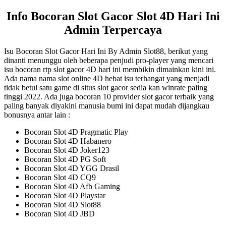
Info Bocoran Slot Gacor Slot 4D Hari Ini
Admin Terpercaya
Isu Bocoran Slot Gacor Hari Ini By Admin Slot88, berikut yang
dinanti menunggu oleh beberapa penjudi pro-player yang mencari
isu bocoran rtp slot gacor 4D hari ini membikin dimainkan kini ini.
Ada nama nama slot online 4D hebat isu terhangat yang menjadi
tidak betul satu game di situs slot gacor sedia kan winrate paling
tinggi 2022. Ada juga bocoran 10 provider slot gacor terbaik yang
paling banyak diyakini manusia bumi ini dapat mudah dijangkau
bonusnya antar lain :
Bocoran Slot 4D Pragmatic Play
Bocoran Slot 4D Habanero
Bocoran Slot 4D Joker123
Bocoran Slot 4D PG Soft
Bocoran Slot 4D YGG Drasil
Bocoran Slot 4D CQ9
Bocoran Slot 4D Afb Gaming
Bocoran Slot 4D Playstar
Bocoran Slot 4D Slot88
Bocoran Slot 4D JBD