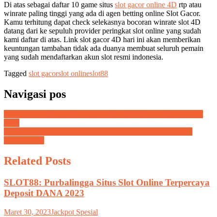
Di atas sebagai daftar 10 game situs
slot gacor online 4D
rtp atau
winrate paling tinggi yang ada di agen betting online Slot Gacor.
Kamu terhitung dapat check selekasnya bocoran winrate slot 4D
datang dari ke sepuluh provider peringkat slot online yang sudah
kami daftar di atas. Link slot gacor 4D hari ini akan memberikan
keuntungan tambahan tidak ada duanya membuat seluruh pemain
yang sudah mendaftarkan akun slot resmi indonesia.
Tagged
slot gacor
slot online
slot88
Navigasi pos
SLOT88: Sidoarjo Agen Slot Online Terpercaya Deposit DANA
2023
SLOT88: Temanggung Agen Slot Online Terpercaya Deposit
DANA 2023
Related Posts
SLOT88: Purbalingga Situs Slot Online Terpercaya
Deposit DANA 2023
Maret 30, 2023
Jackpot Spesial