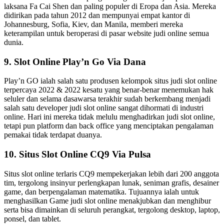
laksana Fa Cai Shen dan paling populer di Eropa dan Asia. Mereka
didirikan pada tahun 2012 dan mempunyai empat kantor di
Johannesburg, Sofia, Kiev, dan Manila, memberi mereka
keterampilan untuk beroperasi di pasar website judi online semua
dunia.
9. Slot Online Play’n Go Via Dana
Play’n GO ialah salah satu produsen kelompok situs judi slot online
terpercaya 2022 & 2022 kesatu yang benar-benar menemukan hak
seluler dan selama dasawarsa terakhir sudah berkembang menjadi
salah satu developer judi slot online sangat dihormati di industri
online. Hari ini mereka tidak melulu menghadirkan judi slot online,
tetapi pun platform dan back office yang menciptakan pengalaman
pemakai tidak terdapat duanya.
10. Situs Slot Online CQ9 Via Pulsa
Situs slot online terlaris CQ9 mempekerjakan lebih dari 200 anggota
tim, tergolong insinyur perlengkapan lunak, seniman grafis, desainer
game, dan berpengalaman matematika. Tujuannya ialah untuk
menghasilkan Game judi slot online menakjubkan dan menghibur
serta bisa dimainkan di seluruh perangkat, tergolong desktop, laptop,
ponsel, dan tablet.