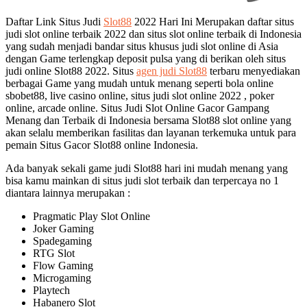
Daftar Link Situs Judi
Slot88
2022 Hari Ini Merupakan daftar situs
judi slot online terbaik 2022 dan situs slot online terbaik di Indonesia
yang sudah menjadi bandar situs khusus judi slot online di Asia
dengan Game terlengkap deposit pulsa yang di berikan oleh situs
judi online Slot88 2022. Situs
agen judi Slot88
terbaru menyediakan
berbagai Game yang mudah untuk menang seperti bola online
sbobet88, live casino online, situs judi slot online 2022 , poker
online, arcade online. Situs Judi Slot Online Gacor Gampang
Menang dan Terbaik di Indonesia bersama Slot88 slot online yang
akan selalu memberikan fasilitas dan layanan terkemuka untuk para
pemain Situs Gacor Slot88 online Indonesia.
Ada banyak sekali game judi Slot88 hari ini mudah menang yang
bisa kamu mainkan di situs judi slot terbaik dan terpercaya no 1
diantara lainnya merupakan :
Pragmatic Play Slot Online
Joker Gaming
Spadegaming
RTG Slot
Flow Gaming
Microgaming
Playtech
Habanero Slot