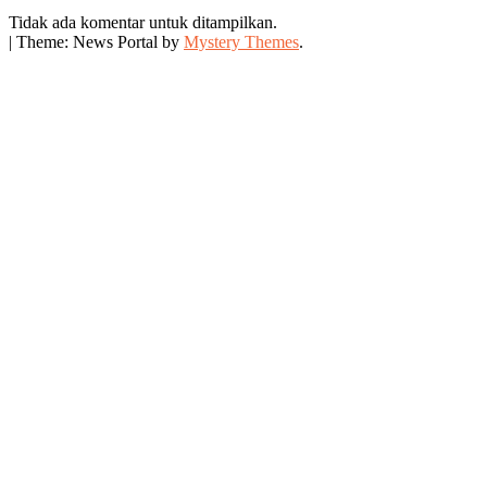
Tidak ada komentar untuk ditampilkan.
|
Theme: News Portal by
Mystery Themes
.