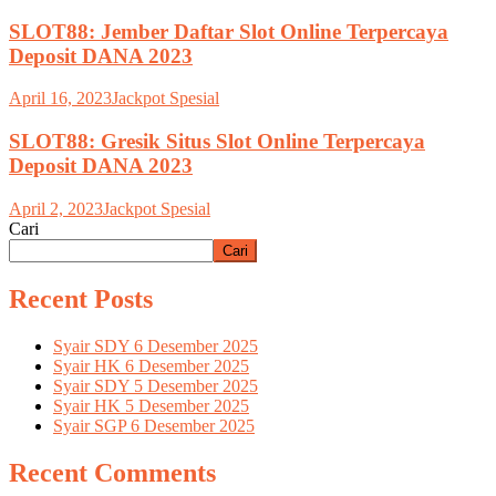
SLOT88: Jember Daftar Slot Online Terpercaya
Deposit DANA 2023
April 16, 2023
Jackpot Spesial
SLOT88: Gresik Situs Slot Online Terpercaya
Deposit DANA 2023
April 2, 2023
Jackpot Spesial
Cari
Cari
Recent Posts
Syair SDY 6 Desember 2025
Syair HK 6 Desember 2025
Syair SDY 5 Desember 2025
Syair HK 5 Desember 2025
Syair SGP 6 Desember 2025
Recent Comments