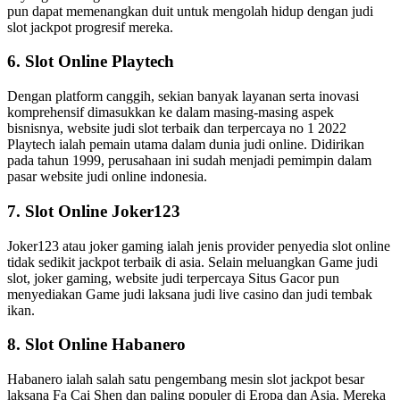
pun dapat memenangkan duit untuk mengolah hidup dengan judi
slot jackpot progresif mereka.
6. Slot Online Playtech
Dengan platform canggih, sekian banyak layanan serta inovasi
komprehensif dimasukkan ke dalam masing-masing aspek
bisnisnya, website judi slot terbaik dan terpercaya no 1 2022
Playtech ialah pemain utama dalam dunia judi online. Didirikan
pada tahun 1999, perusahaan ini sudah menjadi pemimpin dalam
pasar website judi online indonesia.
7. Slot Online Joker123
Joker123 atau joker gaming ialah jenis provider penyedia slot online
tidak sedikit jackpot terbaik di asia. Selain meluangkan Game judi
slot, joker gaming, website judi terpercaya Situs Gacor pun
menyediakan Game judi laksana judi live casino dan judi tembak
ikan.
8. Slot Online Habanero
Habanero ialah salah satu pengembang mesin slot jackpot besar
laksana Fa Cai Shen dan paling populer di Eropa dan Asia. Mereka