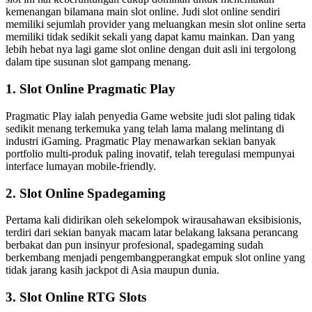
kemenangan bilamana main slot online. Judi slot online sendiri
memiliki sejumlah provider yang meluangkan mesin slot online serta
memiliki tidak sedikit sekali yang dapat kamu mainkan. Dan yang
lebih hebat nya lagi game slot online dengan duit asli ini tergolong
dalam tipe susunan slot gampang menang.
1. Slot Online Pragmatic Play
Pragmatic Play ialah penyedia Game website judi slot paling tidak
sedikit menang terkemuka yang telah lama malang melintang di
industri iGaming. Pragmatic Play menawarkan sekian banyak
portfolio multi-produk paling inovatif, telah teregulasi mempunyai
interface lumayan mobile-friendly.
2. Slot Online Spadegaming
Pertama kali didirikan oleh sekelompok wirausahawan eksibisionis,
terdiri dari sekian banyak macam latar belakang laksana perancang
berbakat dan pun insinyur profesional, spadegaming sudah
berkembang menjadi pengembangperangkat empuk slot online yang
tidak jarang kasih jackpot di Asia maupun dunia.
3. Slot Online RTG Slots