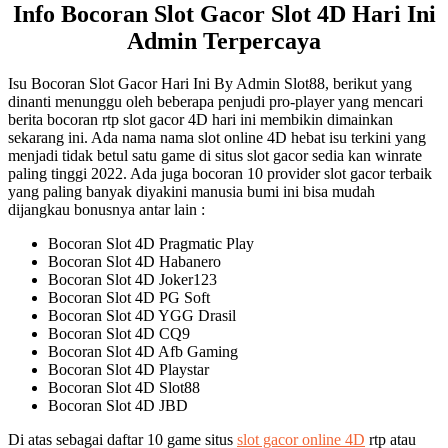
Info Bocoran Slot Gacor Slot 4D Hari Ini
Admin Terpercaya
Isu Bocoran Slot Gacor Hari Ini By Admin Slot88, berikut yang
dinanti menunggu oleh beberapa penjudi pro-player yang mencari
berita bocoran rtp slot gacor 4D hari ini membikin dimainkan
sekarang ini. Ada nama nama slot online 4D hebat isu terkini yang
menjadi tidak betul satu game di situs slot gacor sedia kan winrate
paling tinggi 2022. Ada juga bocoran 10 provider slot gacor terbaik
yang paling banyak diyakini manusia bumi ini bisa mudah
dijangkau bonusnya antar lain :
Bocoran Slot 4D Pragmatic Play
Bocoran Slot 4D Habanero
Bocoran Slot 4D Joker123
Bocoran Slot 4D PG Soft
Bocoran Slot 4D YGG Drasil
Bocoran Slot 4D CQ9
Bocoran Slot 4D Afb Gaming
Bocoran Slot 4D Playstar
Bocoran Slot 4D Slot88
Bocoran Slot 4D JBD
Di atas sebagai daftar 10 game situs
slot gacor online 4D
rtp atau