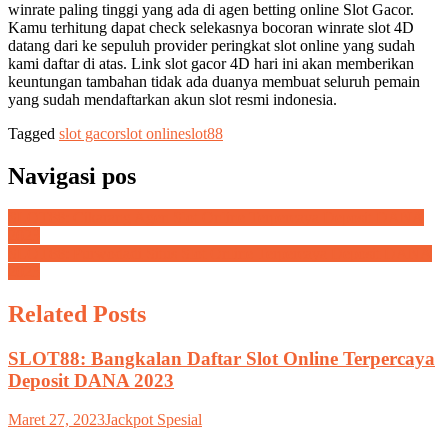
winrate paling tinggi yang ada di agen betting online Slot Gacor.
Kamu terhitung dapat check selekasnya bocoran winrate slot 4D
datang dari ke sepuluh provider peringkat slot online yang sudah
kami daftar di atas. Link slot gacor 4D hari ini akan memberikan
keuntungan tambahan tidak ada duanya membuat seluruh pemain
yang sudah mendaftarkan akun slot resmi indonesia.
Tagged
slot gacor
slot online
slot88
Navigasi pos
SLOT88: Cikarang Agen Slot Online Terpercaya Deposit DANA
2023
SLOT88: Purwodadi Situs Slot Online Terpercaya Deposit DANA
2023
Related Posts
SLOT88: Bangkalan Daftar Slot Online Terpercaya
Deposit DANA 2023
Maret 27, 2023
Jackpot Spesial