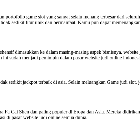
portofolio game slot yang sangat selalu menang terbesar dari seluruh 
ak sedikit fitur unik dan bermanfaat. Kamu pun dapat memenangkan du
hensif dimasukkan ke dalam masing-masing aspek bisnisnya, website ju
n ini sudah menjadi pemimpin dalam pasar website judi online indonesi
tidak sedikit jackpot terbaik di asia. Selain meluangkan Game judi slot
ana Fa Cai Shen dan paling populer di Eropa dan Asia. Mereka didiri
si di pasar website judi online semua dunia.