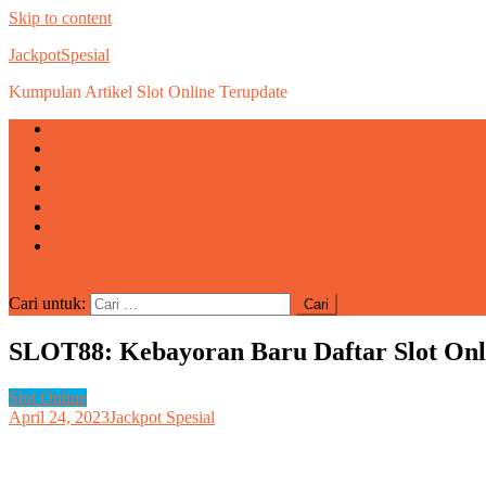
Skip to content
JackpotSpesial
Kumpulan Artikel Slot Online Terupdate
Home
Tips dan Trik Bermain Slot
Agen Slot
Togel Hongkong
Togel Singapura
Togel Sydney
Slot Deposit Pulsa
site mode button
Cari untuk:
SLOT88: Kebayoran Baru Daftar Slot Onl
Slot Online
April 24, 2023
Jackpot Spesial