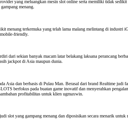
 provider yang meluangkan mesin slot online serta memiliki tidak sedik
lot gampang menang.
edikit menang terkemuka yang telah lama malang melintang di industri 
mobile-friendly.
erdiri dari sekian banyak macam latar belakang laksana perancang ber
sih jackpot di Asia maupun dunia.
Asia dan berbasis di Pulau Man. Berasal dari brand Realtime judi fa
LOTS berfokus pada buatan game inovatif dan menyerahkan pengalama
mbahan profitabilitas untuk klien ugmaxwin.
udi slot yang gampang menang dan diposisikan secara menarik untuk m