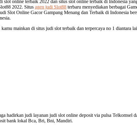
i slot online terbaik 2022 dan situs slot online terbaik di Indonesia ya
Slot88 2022. Situs
agen judi Slot88
terbaru menyediakan berbagai Game 
tus Judi Slot Online Gacor Gampang Menang dan Terbaik di Indonesia ber
nesia.
amu mainkan di situs judi slot terbaik dan terpercaya no 1 diantara l
 juga hadirkan judi layanan judi slot online deposit via pulsa Telkoms
it bank lokal Bca, Bri, Bni, Mandiri.