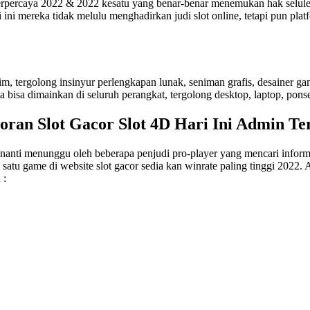
e terpercaya 2022 & 2022 kesatu yang benar-benar menemukan hak selul
Hari ini mereka tidak melulu menghadirkan judi slot online, tetapi pun 
 tim, tergolong insinyur perlengkapan lunak, seniman grafis, desainer
isa dimainkan di seluruh perangkat, tergolong desktop, laptop, ponsel
coran Slot Gacor Slot 4D Hari Ini Admin Te
nanti menunggu oleh beberapa penjudi pro-player yang mencari informa
 satu game di website slot gacor sedia kan winrate paling tinggi 2022.
 :