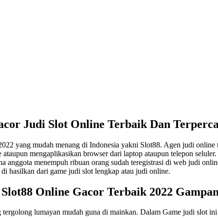
acor Judi Slot Online Terbaik Dan Terperc
aya 2022 yang mudah menang di Indonesia yakni Slot88. Agen judi onlin
e ataupun mengaplikasikan browser dari laptop ataupun telepon seluler
urna anggota menempuh ribuan orang sudah teregistrasi di web judi o
 hasilkan dari game judi slot lengkap atau judi online.
i Slot88 Online Gacor Terbaik 2022 Gamp
yang tergolong lumayan mudah guna di mainkan. Dalam Game judi slot