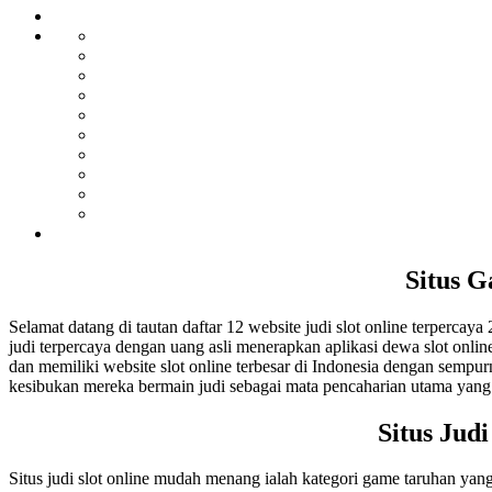
Situs G
Selamat datang di tautan daftar 12 website judi slot online terperc
judi terpercaya dengan uang asli menerapkan aplikasi dewa slot onlin
dan memiliki website slot online terbesar di Indonesia dengan semp
kesibukan mereka bermain judi sebagai mata pencaharian utama yang di
Situs Jud
Situs judi slot online mudah menang ialah kategori game taruhan 