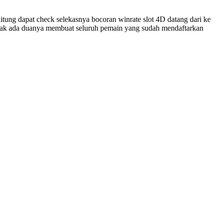
hitung dapat check selekasnya bocoran winrate slot 4D datang dari ke
 tidak ada duanya membuat seluruh pemain yang sudah mendaftarkan