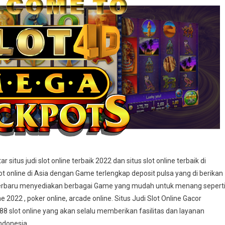
 situs judi slot online terbaik 2022 dan situs slot online terbaik di
ot online di Asia dengan Game terlengkap deposit pulsa yang di berikan
erbaru menyediakan berbagai Game yang mudah untuk menang sepert
ine 2022 , poker online, arcade online. Situs Judi Slot Online Gacor
 slot online yang akan selalu memberikan fasilitas dan layanan
ndonesia.