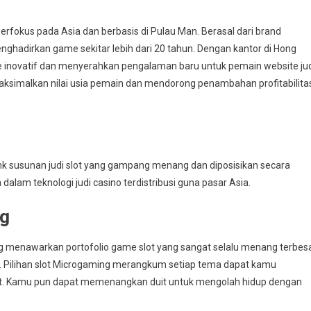
fokus pada Asia dan berbasis di Pulau Man. Berasal dari brand
enghadirkan game sekitar lebih dari 20 tahun. Dengan kantor di Hong
inovatif dan menyerahkan pengalaman baru untuk pemain website ju
ksimalkan nilai usia pemain dan mendorong penambahan profitabilita
nk susunan judi slot yang gampang menang dan diposisikan secara
lam teknologi judi casino terdistribusi guna pasar Asia.
ng
ng menawarkan portofolio game slot yang sangat selalu menang terbes
ne. Pilihan slot Microgaming merangkum setiap tema dapat kamu
aat. Kamu pun dapat memenangkan duit untuk mengolah hidup dengan