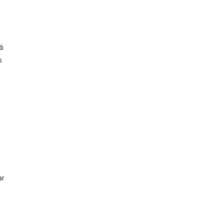
di
s
ar