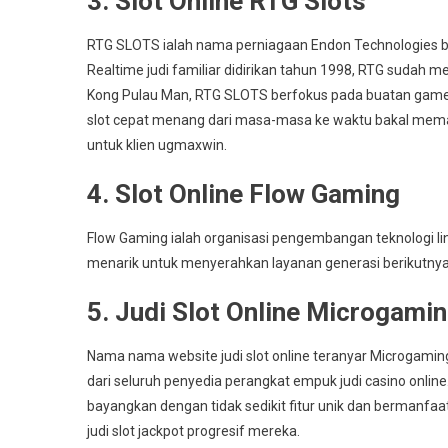
3. Slot Online RTG Slots
RTG SLOTS ialah nama perniagaan Endon Technologies ber
Realtime judi familiar didirikan tahun 1998, RTG sudah m
Kong Pulau Man, RTG SLOTS berfokus pada buatan game 
slot cepat menang dari masa-masa ke waktu bakal mema
untuk klien ugmaxwin.
4. Slot Online Flow Gaming
Flow Gaming ialah organisasi pengembangan teknologi li
menarik untuk menyerahkan layanan generasi berikutnya da
5. Judi Slot Online Microgami
Nama nama website judi slot online teranyar Microgami
dari seluruh penyedia perangkat empuk judi casino onli
bayangkan dengan tidak sedikit fitur unik dan bermanf
judi slot jackpot progresif mereka.