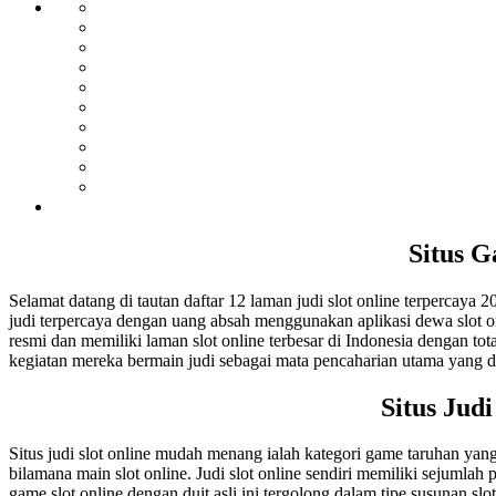
Situs G
Selamat datang di tautan daftar 12 laman judi slot online terpercay
judi terpercaya dengan uang absah menggunakan aplikasi dewa slot 
resmi dan memiliki laman slot online terbesar di Indonesia dengan t
kegiatan mereka bermain judi sebagai mata pencaharian utama yang di 
Situs Jud
Situs judi slot online mudah menang ialah kategori game taruhan 
bilamana main slot online. Judi slot online sendiri memiliki sejumlah
game slot online dengan duit asli ini tergolong dalam tipe susunan s