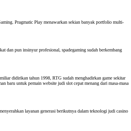
iGaming. Pragmatic Play menawarkan sekian banyak portfolio multi-
bakat dan pun insinyur profesional, spadegaming sudah berkembang
miliar didirikan tahun 1998, RTG sudah menghadirkan game sekitar
n baru untuk pemain website judi slot cepat menang dari masa-masa
enyerahkan layanan generasi berikutnya dalam teknologi judi casino