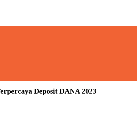
Terpercaya Deposit DANA 2023