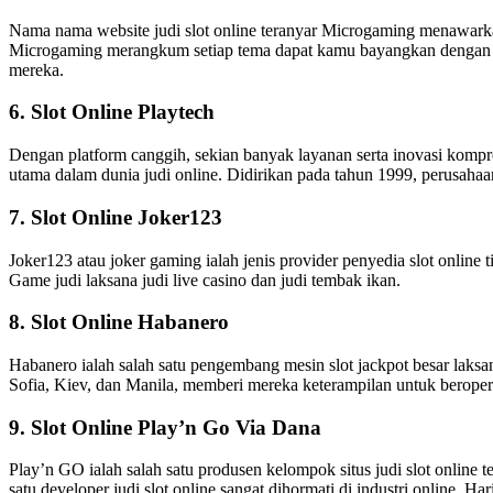
Nama nama website judi slot online teranyar Microgaming menawarkan 
Microgaming merangkum setiap tema dapat kamu bayangkan dengan tid
mereka.
6. Slot Online Playtech
Dengan platform canggih, sekian banyak layanan serta inovasi kompre
utama dalam dunia judi online. Didirikan pada tahun 1999, perusahaa
7. Slot Online Joker123
Joker123 atau joker gaming ialah jenis provider penyedia slot online 
Game judi laksana judi live casino dan judi tembak ikan.
8. Slot Online Habanero
Habanero ialah salah satu pengembang mesin slot jackpot besar laks
Sofia, Kiev, dan Manila, memberi mereka keterampilan untuk beropera
9. Slot Online Play’n Go Via Dana
Play’n GO ialah salah satu produsen kelompok situs judi slot onlin
satu developer judi slot online sangat dihormati di industri online. 