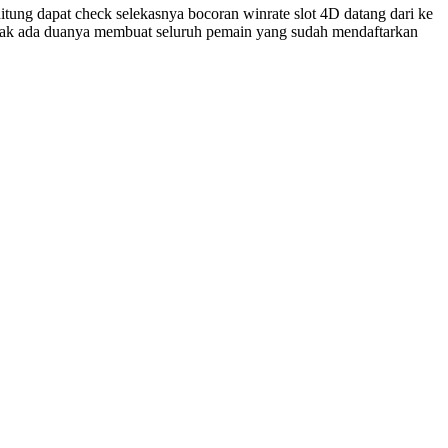
hitung dapat check selekasnya bocoran winrate slot 4D datang dari ke
 tidak ada duanya membuat seluruh pemain yang sudah mendaftarkan