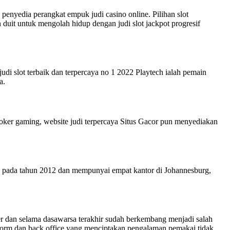
penyedia perangkat empuk judi casino online. Pilihan slot
it untuk mengolah hidup dengan judi slot jackpot progresif
di slot terbaik dan terpercaya no 1 2022 Playtech ialah pemain
a.
, joker gaming, website judi terpercaya Situs Gacor pun menyediakan
kan pada tahun 2012 dan mempunyai empat kantor di Johannesburg,
er dan selama dasawarsa terakhir sudah berkembang menjadi salah
platform dan back office yang menciptakan pengalaman pemakai tidak