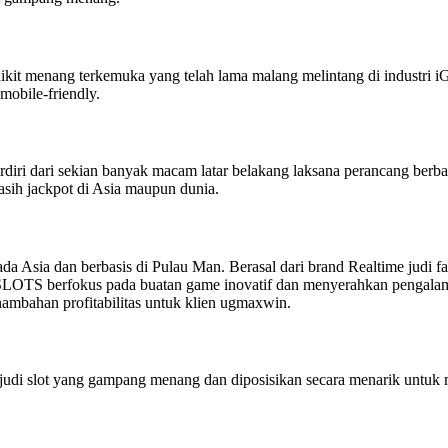
edikit menang terkemuka yang telah lama malang melintang di industri 
mobile-friendly.
erdiri dari sekian banyak macam latar belakang laksana perancang ber
sih jackpot di Asia maupun dunia.
Asia dan berbasis di Pulau Man. Berasal dari brand Realtime judi fa
LOTS berfokus pada buatan game inovatif dan menyerahkan pengalama
mbahan profitabilitas untuk klien ugmaxwin.
udi slot yang gampang menang dan diposisikan secara menarik untuk m