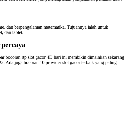
 game, dan berpengalaman matematika. Tujuannya ialah untuk
, dan tablet.
rpercaya
ar bocoran rtp slot gacor 4D hari ini membikin dimainkan sekarang
22. Ada juga bocoran 10 provider slot gacor terbaik yang paling