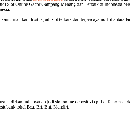
tus Judi Slot Online Gacor Gampang Menang dan Terbaik di Indonesia ber
nesia.
amu mainkan di situs judi slot terbaik dan terpercaya no 1 diantara l
 juga hadirkan judi layanan judi slot online deposit via pulsa Telkoms
it bank lokal Bca, Bri, Bni, Mandiri.