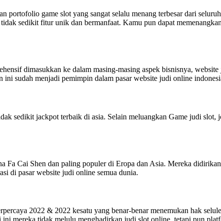
portofolio game slot yang sangat selalu menang terbesar dari seluruh 
ak sedikit fitur unik dan bermanfaat. Kamu pun dapat memenangkan du
hensif dimasukkan ke dalam masing-masing aspek bisnisnya, website ju
n ini sudah menjadi pemimpin dalam pasar website judi online indonesi
tidak sedikit jackpot terbaik di asia. Selain meluangkan Game judi slot
ana Fa Cai Shen dan paling populer di Eropa dan Asia. Mereka didiri
si di pasar website judi online semua dunia.
e terpercaya 2022 & 2022 kesatu yang benar-benar menemukan hak selul
Hari ini mereka tidak melulu menghadirkan judi slot online, tetapi pun 