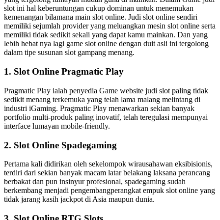
slot ini hal keberuntungan cukup dominan untuk menemukan
kemenangan bilamana main slot online. Judi slot online sendiri
memiliki sejumlah provider yang meluangkan mesin slot online serta
memiliki tidak sedikit sekali yang dapat kamu mainkan. Dan yang
lebih hebat nya lagi game slot online dengan duit asli ini tergolong
dalam tipe susunan slot gampang menang.
1. Slot Online Pragmatic Play
Pragmatic Play ialah penyedia Game website judi slot paling tidak
sedikit menang terkemuka yang telah lama malang melintang di
industri iGaming. Pragmatic Play menawarkan sekian banyak
portfolio multi-produk paling inovatif, telah teregulasi mempunyai
interface lumayan mobile-friendly.
2. Slot Online Spadegaming
Pertama kali didirikan oleh sekelompok wirausahawan eksibisionis,
terdiri dari sekian banyak macam latar belakang laksana perancang
berbakat dan pun insinyur profesional, spadegaming sudah
berkembang menjadi pengembangperangkat empuk slot online yang
tidak jarang kasih jackpot di Asia maupun dunia.
3. Slot Online RTG Slots