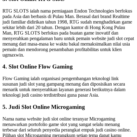
RTG SLOTS ialah nama perniagaan Endon Technologies berfokus
pada Asia dan berbasis di Pulau Man. Berasal dari brand Realtime
judi familiar didirikan tahun 1998, RTG sudah menghadirkan game
sekitar lebih dari 20 tahun. Dengan kantor di Hong Kong Pulau
Man, RTG SLOTS berfokus pada buatan game inovatif dan
menyerahkan pengalaman baru untuk pemain website judi slot cepat
menang dari masa-masa ke waktu bakal memaksimalkan nilai usia
pemain dan mendorong penambahan profitabilitas untuk klien
ugmaxwin.
4. Slot Online Flow Gaming
Flow Gaming ialah organisasi pengembangan teknologi link
susunan judi slot yang gampang menang dan diposisikan secara
menarik untuk menyerahkan layanan generasi berikutnya dalam
teknologi judi casino terdistribusi guna pasar Asia.
5. Judi Slot Online Microgaming
Nama nama website judi slot online teranyar Microgaming
menawarkan portofolio game slot yang sangat selalu menang
terbesar dari seluruh penyedia perangkat empuk judi casino online.
Pilihan slot Microgaming merangkum setiap tema dapat kamu