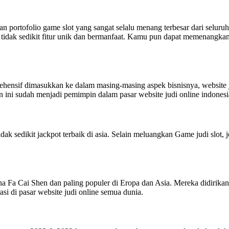
portofolio game slot yang sangat selalu menang terbesar dari seluruh 
ak sedikit fitur unik dan bermanfaat. Kamu pun dapat memenangkan du
hensif dimasukkan ke dalam masing-masing aspek bisnisnya, website ju
n ini sudah menjadi pemimpin dalam pasar website judi online indonesi
tidak sedikit jackpot terbaik di asia. Selain meluangkan Game judi slot
ana Fa Cai Shen dan paling populer di Eropa dan Asia. Mereka didiri
si di pasar website judi online semua dunia.