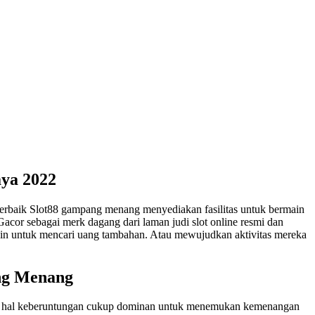
aya 2022
e terbaik Slot88 gampang menang menyediakan fasilitas untuk bermain
cor sebagai merk dagang dari laman judi slot online resmi dan
xwin untuk mencari uang tambahan. Atau mewujudkan aktivitas mereka
ang Menang
 ini hal keberuntungan cukup dominan untuk menemukan kemenangan