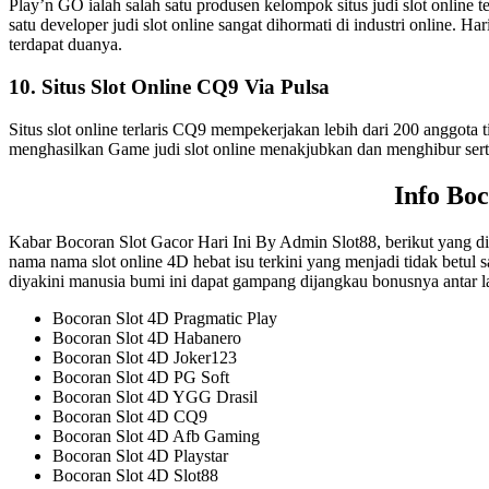
Play’n GO ialah salah satu produsen kelompok situs judi slot onlin
satu developer judi slot online sangat dihormati di industri online. 
terdapat duanya.
10. Situs Slot Online CQ9 Via Pulsa
Situs slot online terlaris CQ9 mempekerjakan lebih dari 200 anggota
menghasilkan Game judi slot online menakjubkan dan menghibur serta b
Info Bo
Kabar Bocoran Slot Gacor Hari Ini By Admin Slot88, berikut yang din
nama nama slot online 4D hebat isu terkini yang menjadi tidak betul s
diyakini manusia bumi ini dapat gampang dijangkau bonusnya antar la
Bocoran Slot 4D Pragmatic Play
Bocoran Slot 4D Habanero
Bocoran Slot 4D Joker123
Bocoran Slot 4D PG Soft
Bocoran Slot 4D YGG Drasil
Bocoran Slot 4D CQ9
Bocoran Slot 4D Afb Gaming
Bocoran Slot 4D Playstar
Bocoran Slot 4D Slot88