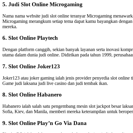
5. Judi Slot Online Microgaming
Nama nama website judi slot online teranyar Microgaming menawarkan 
Microgaming merangkum setiap tema dapat kamu bayangkan dengan tid
mereka.
6. Slot Online Playtech
Dengan platform canggih, sekian banyak layanan serta inovasi kompre
utama dalam dunia judi online. Didirikan pada tahun 1999, perusahaa
7. Slot Online Joker123
Joker123 atau joker gaming ialah jenis provider penyedia slot online 
Game judi laksana judi live casino dan judi tembak ikan.
8. Slot Online Habanero
Habanero ialah salah satu pengembang mesin slot jackpot besar laks
Sofia, Kiev, dan Manila, memberi mereka keterampilan untuk beropera
9. Slot Online Play’n Go Via Dana