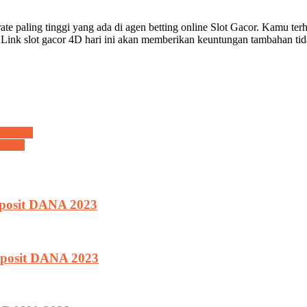
ate paling tinggi yang ada di agen betting online Slot Gacor. Kamu ter
tas. Link slot gacor 4D hari ini akan memberikan keuntungan tambahan
NA 2023
 2023
eposit DANA 2023
eposit DANA 2023