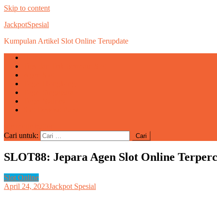
Skip to content
JackpotSpesial
Kumpulan Artikel Slot Online Terupdate
Home
Tips dan Trik Bermain Slot
Agen Slot
Togel Hongkong
Togel Singapura
Togel Sydney
Slot Deposit Pulsa
site mode button
Cari untuk:
SLOT88: Jepara Agen Slot Online Terper
Slot Online
April 24, 2023
Jackpot Spesial