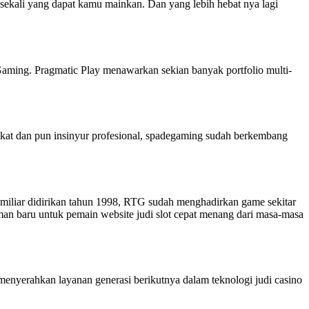
it sekali yang dapat kamu mainkan. Dan yang lebih hebat nya lagi
iGaming. Pragmatic Play menawarkan sekian banyak portfolio multi-
bakat dan pun insinyur profesional, spadegaming sudah berkembang
miliar didirikan tahun 1998, RTG sudah menghadirkan game sekitar
n baru untuk pemain website judi slot cepat menang dari masa-masa
enyerahkan layanan generasi berikutnya dalam teknologi judi casino