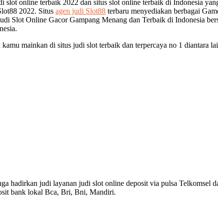
i slot online terbaik 2022 dan situs slot online terbaik di Indonesia ya
Slot88 2022. Situs
agen judi Slot88
terbaru menyediakan berbagai Game 
tus Judi Slot Online Gacor Gampang Menang dan Terbaik di Indonesia ber
nesia.
amu mainkan di situs judi slot terbaik dan terpercaya no 1 diantara l
 juga hadirkan judi layanan judi slot online deposit via pulsa Telkoms
it bank lokal Bca, Bri, Bni, Mandiri.