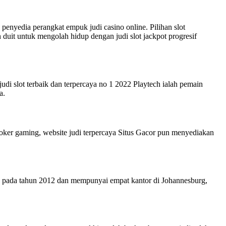
penyedia perangkat empuk judi casino online. Pilihan slot
it untuk mengolah hidup dengan judi slot jackpot progresif
di slot terbaik dan terpercaya no 1 2022 Playtech ialah pemain
a.
, joker gaming, website judi terpercaya Situs Gacor pun menyediakan
kan pada tahun 2012 dan mempunyai empat kantor di Johannesburg,