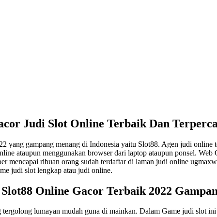
acor Judi Slot Online Terbaik Dan Terperc
a 2022 yang gampang menang di Indonesia yaitu Slot88. Agen judi onlin
nline ataupun menggunakan browser dari laptop ataupun ponsel. Web Ga
ber mencapai ribuan orang sudah terdaftar di laman judi online ugma
e judi slot lengkap atau judi online.
i Slot88 Online Gacor Terbaik 2022 Gamp
yang tergolong lumayan mudah guna di mainkan. Dalam Game judi slot