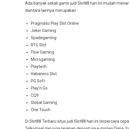
Ada banyak sekali game judi Slot88 hari ini mudah menang
diantara lainnya merupakan :
Pragmatic Play Slot Online
Joker Gaming
Spadegaming
RTG Slot
Flow Gaming
Microgaming
Playtech
Habanero Slot
PG Soft
Play’n Go
CQ9
Global Gaming
One Touch
Di Slot88 Terbaru situs judi Slot88 hari ini terpercaya cep
Telkomsel dan juga layanan deposit via e-money Dana, Sa