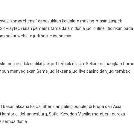
inovasi komprehensif dimasukkan ke dalam masing-masing aspek
2022 Playtech ialah pemain utama dalam dunia judi online. Didirikan pada
 pasar website judi online indonesia.
slot online tidak sedikit jackpot terbaik di asia. Selain meluangkan Gam
cor pun menyediakan Game judi laksana judi live casino dan judi tembak
 besar laksana Fa Cai Shen dan paling populer di Eropa dan Asia.
kantor di Johannesburg, Sofia, Kiev, dan Manila, memberi mereka
ne semua dunia.