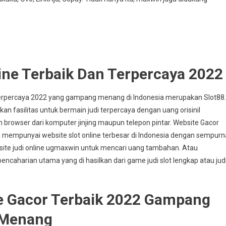
line Terbaik Dan Terpercaya 2022
ne terpercaya 2022 yang gampang menang di Indonesia merupakan Slot88.
n fasilitas untuk bermain judi terpercaya dengan uang orisinil
rowser dari komputer jinjing maupun telepon pintar. Website Gacor
an mempunyai website slot online terbesar di Indonesia dengan sempurn
ite judi online ugmaxwin untuk mencari uang tambahan. Atau
ncaharian utama yang di hasilkan dari game judi slot lengkap atau jud
ne Gacor Terbaik 2022 Gampang
Menang