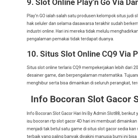
9. Slot Online Play’n Go Via Da
Play’n GO ialah salah satu produsen kelompok situs jud
hak seluler dan selama dasawarsa terakhir sudah berkemb
industri online. Hari ini mereka tidak melulu menghadirkan
pengalaman pemakai tidak terdapat duanya.
10. Situs Slot Online CQ9 Via 
Situs slot online terlaris CQ9 mempekerjakan lebih dari 2
desainer game, dan berpengalaman matematika. Tujuanny
menghibur serta bisa dimainkan di seluruh perangkat, terg
Info Bocoran Slot Gacor S
Info Bocoran Slot Gacor Hari Ini By Admin Slot88, beriku
isu bocoran rtp slot gacor 4D hari ini membuat dimainkan
menjadi tak betul satu game di situs slot gacor sedia kan 
terbaik yang paling banyak diyakini manusia bumi ini bis