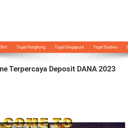
Slot
Togel Hongkong
Togel Singapura
Togel Sydney
ine Terpercaya Deposit DANA 2023