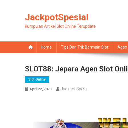
Skip
to
JackpotSpesial
content
Kumpulan Artikel Slot Online Terupdate
Home
Tips Dan Trik Bermain Slot
Agen 
SLOT88: Jepara Agen Slot Onl
Slot Online
Jackpot Spesial
April 22, 2023