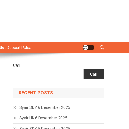
Slot Deposit Pulsa
Cari
Cari
RECENT POSTS
Syair SDY 6 Desember 2025
Syair HK 6 Desember 2025
Syair SDY 5 Desember 2025