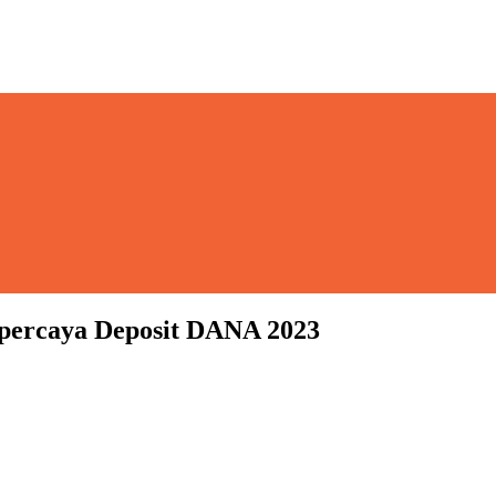
rpercaya Deposit DANA 2023