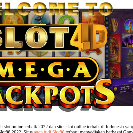
i slot online terbaik 2022 dan situs slot online terbaik di Indonesia ya
Slot88 2022. Situs
agen judi Slot88
terbaru menyediakan berbagai Game 