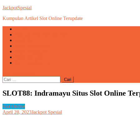
Skip
JackpotSpesial
to
Kumpulan Artikel Slot Online Terupdate
content
Home
Tips dan Trik Bermain Slot
Agen Slot
Togel Hongkong
Togel Singapura
Togel Sydney
Slot Deposit Pulsa
site mode button
Cari
untuk:
SLOT88: Indramayu Situs Slot Online Te
Slot Online
April 28, 2023
Jackpot Spesial