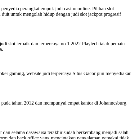
penyedia perangkat empuk judi casino online. Pilihan slot
it untuk mengolah hidup dengan judi slot jackpot progresif
di slot terbaik dan terpercaya no 1 2022 Playtech ialah pemain
a.
, joker gaming, website judi terpercaya Situs Gacor pun menyediakan
kan pada tahun 2012 dan mempunyai empat kantor di Johannesburg,
er dan selama dasawarsa terakhir sudah berkembang menjadi salah
platform dan back office yang menciptakan pengalaman pemakai tidak