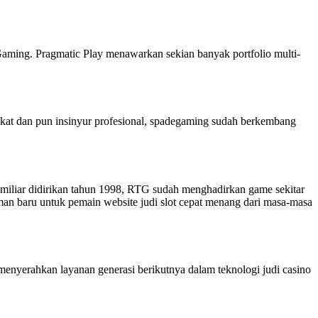
iGaming. Pragmatic Play menawarkan sekian banyak portfolio multi-
bakat dan pun insinyur profesional, spadegaming sudah berkembang
miliar didirikan tahun 1998, RTG sudah menghadirkan game sekitar
n baru untuk pemain website judi slot cepat menang dari masa-masa
enyerahkan layanan generasi berikutnya dalam teknologi judi casino