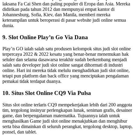
laksana Fa Cai Shen dan paling populer di Eropa dan Asia. Mereka
didirikan pada tahun 2012 dan mempunyai empat kantor di
Johannesburg, Sofia, Kiev, dan Manila, memberi mereka
keterampilan untuk beroperasi di pasar website judi online semua
dunia.
9. Slot Online Play’n Go Via Dana
Play’n GO ialah salah satu produsen kelompok situs judi slot online
terpercaya 2022 & 2022 kesatu yang benar-benar menemukan hak
seluler dan selama dasawarsa terakhir sudah berkembang menjadi
salah satu developer judi slot online sangat dihormati di industri
online. Hari ini mereka tidak melulu menghadirkan judi slot online,
tetapi pun platform dan back office yang menciptakan pengalaman
pemakai tidak terdapat duanya.
10. Situs Slot Online CQ9 Via Pulsa
Situs slot online terlaris CQ9 mempekerjakan lebih dari 200 anggota
tim, tergolong insinyur perlengkapan lunak, seniman grafis, desainer
game, dan berpengalaman matematika. Tujuannya ialah untuk
menghasilkan Game judi slot online menakjubkan dan menghibur
serta bisa dimainkan di seluruh perangkat, tergolong desktop, laptop,
ponsel, dan tablet.