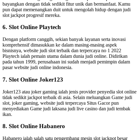
bayangkan dengan tidak sedikit fitur unik dan bermanfaat. Kamu
pun dapat memenangkan duit untuk mengolah hidup dengan judi
slot jackpot progresif mereka.
6. Slot Online Playtech
Dengan platform canggih, sekian banyak layanan serta inovasi
komprehensif dimasukkan ke dalam masing-masing aspek
bisnisnya, website judi slot terbaik dan terpercaya no 1 2022
Playtech ialah pemain utama dalam dunia judi online. Didirikan
pada tahun 1999, perusahaan ini sudah menjadi pemimpin dalam
pasar website judi online indonesia.
7. Slot Online Joker123
Joker123 atau joker gaming ialah jenis provider penyedia slot online
tidak sedikit jackpot terbaik di asia. Selain meluangkan Game judi
slot, joker gaming, website judi terpercaya Situs Gacor pun
menyediakan Game judi laksana judi live casino dan judi tembak
ikan.
8. Slot Online Habanero
Habanero ialah salah satu pengembang mesin slot jackpot besar