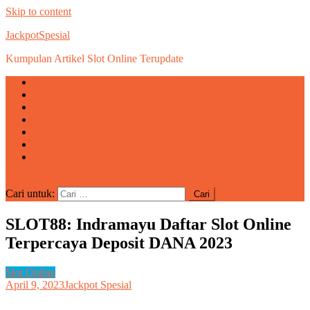
Skip to content
JackpotSpesial
Kumpulan Artikel Slot Online Terupdate
Home
Tips dan Trik Bermain Slot
Agen Slot
Togel Hongkong
Togel Singapura
Togel Sydney
Slot Deposit Pulsa
site mode button
Cari untuk:
SLOT88: Indramayu Daftar Slot Online
Terpercaya Deposit DANA 2023
Slot Online
April 9, 2023
Jackpot Spesial