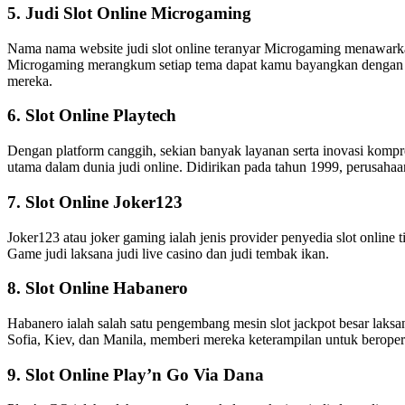
5. Judi Slot Online Microgaming
Nama nama website judi slot online teranyar Microgaming menawarkan 
Microgaming merangkum setiap tema dapat kamu bayangkan dengan tid
mereka.
6. Slot Online Playtech
Dengan platform canggih, sekian banyak layanan serta inovasi kompre
utama dalam dunia judi online. Didirikan pada tahun 1999, perusahaa
7. Slot Online Joker123
Joker123 atau joker gaming ialah jenis provider penyedia slot online 
Game judi laksana judi live casino dan judi tembak ikan.
8. Slot Online Habanero
Habanero ialah salah satu pengembang mesin slot jackpot besar laks
Sofia, Kiev, dan Manila, memberi mereka keterampilan untuk beropera
9. Slot Online Play’n Go Via Dana