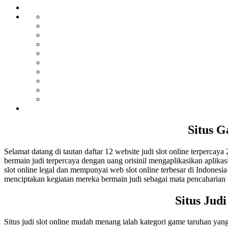
Situs G
Selamat datang di tautan daftar 12 website judi slot online terperc
bermain judi terpercaya dengan uang orisinil mengaplikasikan aplika
slot online legal dan mempunyai web slot online terbesar di Indones
menciptakan kegiatan mereka bermain judi sebagai mata pencaharian ut
Situs Jud
Situs judi slot online mudah menang ialah kategori game taruhan 