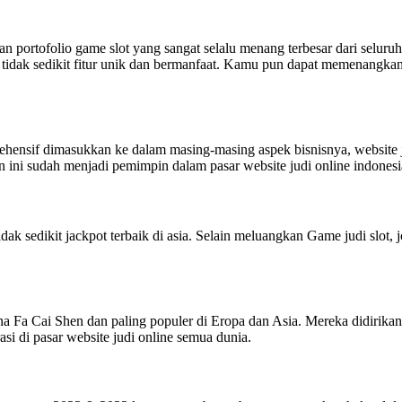
portofolio game slot yang sangat selalu menang terbesar dari seluruh 
ak sedikit fitur unik dan bermanfaat. Kamu pun dapat memenangkan du
hensif dimasukkan ke dalam masing-masing aspek bisnisnya, website ju
n ini sudah menjadi pemimpin dalam pasar website judi online indonesi
tidak sedikit jackpot terbaik di asia. Selain meluangkan Game judi slot
ana Fa Cai Shen dan paling populer di Eropa dan Asia. Mereka didiri
si di pasar website judi online semua dunia.