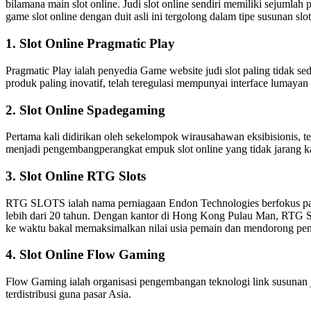
bilamana main slot online. Judi slot online sendiri memiliki sejumlah
game slot online dengan duit asli ini tergolong dalam tipe susunan s
1. Slot Online Pragmatic Play
Pragmatic Play ialah penyedia Game website judi slot paling tidak s
produk paling inovatif, telah teregulasi mempunyai interface lumayan 
2. Slot Online Spadegaming
Pertama kali didirikan oleh sekelompok wirausahawan eksibisionis, t
menjadi pengembangperangkat empuk slot online yang tidak jarang ka
3. Slot Online RTG Slots
RTG SLOTS ialah nama perniagaan Endon Technologies berfokus pada 
lebih dari 20 tahun. Dengan kantor di Hong Kong Pulau Man, RTG S
ke waktu bakal memaksimalkan nilai usia pemain dan mendorong pena
4. Slot Online Flow Gaming
Flow Gaming ialah organisasi pengembangan teknologi link susunan j
terdistribusi guna pasar Asia.