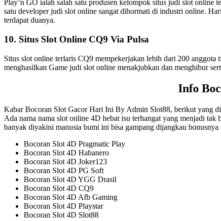
Play’n GO ialah salah satu produsen kelompok situs judi slot onlin
satu developer judi slot online sangat dihormati di industri online. 
terdapat duanya.
10. Situs Slot Online CQ9 Via Pulsa
Situs slot online terlaris CQ9 mempekerjakan lebih dari 200 anggota
menghasilkan Game judi slot online menakjubkan dan menghibur serta b
Info Bo
Kabar Bocoran Slot Gacor Hari Ini By Admin Slot88, berikut yang din
Ada nama nama slot online 4D hebat isu terhangat yang menjadi tak be
banyak diyakini manusia bumi ini bisa gampang dijangkau bonusnya an
Bocoran Slot 4D Pragmatic Play
Bocoran Slot 4D Habanero
Bocoran Slot 4D Joker123
Bocoran Slot 4D PG Soft
Bocoran Slot 4D YGG Drasil
Bocoran Slot 4D CQ9
Bocoran Slot 4D Afb Gaming
Bocoran Slot 4D Playstar
Bocoran Slot 4D Slot88