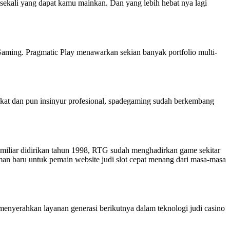
it sekali yang dapat kamu mainkan. Dan yang lebih hebat nya lagi
iGaming. Pragmatic Play menawarkan sekian banyak portfolio multi-
bakat dan pun insinyur profesional, spadegaming sudah berkembang
miliar didirikan tahun 1998, RTG sudah menghadirkan game sekitar
n baru untuk pemain website judi slot cepat menang dari masa-masa
enyerahkan layanan generasi berikutnya dalam teknologi judi casino