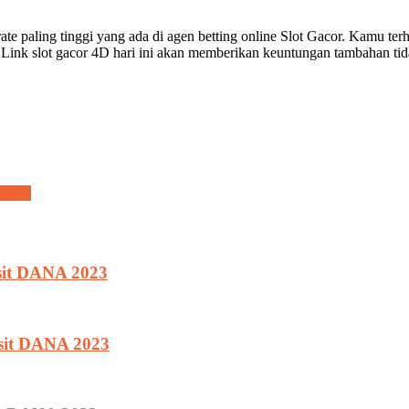
ate paling tinggi yang ada di agen betting online Slot Gacor. Kamu ter
tas. Link slot gacor 4D hari ini akan memberikan keuntungan tambahan
 2023
osit DANA 2023
osit DANA 2023