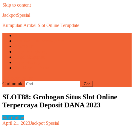
Skip to content
JackpotSpesial
Kumpulan Artikel Slot Online Terupdate
Home
Tips dan Trik Bermain Slot
Agen Slot
Togel Hongkong
Togel Singapura
Togel Sydney
Slot Deposit Pulsa
site mode button
Cari untuk:
SLOT88: Grobogan Situs Slot Online
Terpercaya Deposit DANA 2023
Slot Online
April 21, 2023
Jackpot Spesial