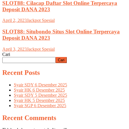
SLOT88: Cilacap Daftar Slot Online Terpercaya
Deposit DANA 2023
April 2, 2023
Jackpot Spesial
SLOT88: Situbondo Situs Slot Online Terpercaya
Deposit DANA 2023
April 3, 2023
Jackpot Spesial
Cari
Cari
Recent Posts
Syair SDY 6 Desember 2025
Syair HK 6 Desember 2025
Syair SDY 5 Desember 2025
Syair HK 5 Desember 2025
Syair SGP 6 Desember 2025
Recent Comments