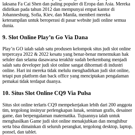
laksana Fa Cai Shen dan paling populer di Eropa dan Asia. Mereka
didirikan pada tahun 2012 dan mempunyai empat kantor di
Johannesburg, Sofia, Kiev, dan Manila, memberi mereka
keterampilan untuk beroperasi di pasar website judi online semua
dunia.
9. Slot Online Play’n Go Via Dana
Play’n GO ialah salah satu produsen kelompok situs judi slot online
terpercaya 2022 & 2022 kesatu yang benar-benar menemukan hak
seluler dan selama dasawarsa terakhir sudah berkembang menjadi
salah satu developer judi slot online sangat dihormati di industri
online. Hari ini mereka tidak melulu menghadirkan judi slot online,
tetapi pun platform dan back office yang menciptakan pengalaman
pemakai tidak terdapat duanya.
10. Situs Slot Online CQ9 Via Pulsa
Situs slot online terlaris CQ9 mempekerjakan lebih dari 200 anggota
tim, tergolong insinyur perlengkapan lunak, seniman grafis, desainer
game, dan berpengalaman matematika. Tujuannya ialah untuk
menghasilkan Game judi slot online menakjubkan dan menghibur
serta bisa dimainkan di seluruh perangkat, tergolong desktop, laptop,
ponsel, dan tablet.