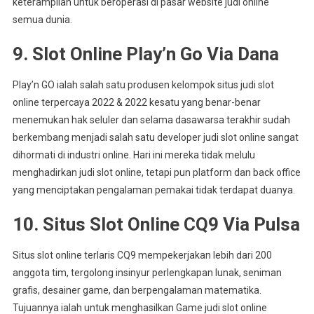
keterampilan untuk beroperasi di pasar website judi online
semua dunia.
9. Slot Online Play’n Go Via Dana
Play’n GO ialah salah satu produsen kelompok situs judi slot
online terpercaya 2022 & 2022 kesatu yang benar-benar
menemukan hak seluler dan selama dasawarsa terakhir sudah
berkembang menjadi salah satu developer judi slot online sangat
dihormati di industri online. Hari ini mereka tidak melulu
menghadirkan judi slot online, tetapi pun platform dan back office
yang menciptakan pengalaman pemakai tidak terdapat duanya.
10. Situs Slot Online CQ9 Via Pulsa
Situs slot online terlaris CQ9 mempekerjakan lebih dari 200
anggota tim, tergolong insinyur perlengkapan lunak, seniman
grafis, desainer game, dan berpengalaman matematika.
Tujuannya ialah untuk menghasilkan Game judi slot online