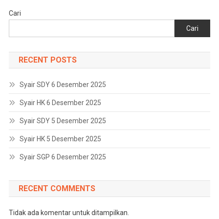
Cari
Cari
RECENT POSTS
Syair SDY 6 Desember 2025
Syair HK 6 Desember 2025
Syair SDY 5 Desember 2025
Syair HK 5 Desember 2025
Syair SGP 6 Desember 2025
RECENT COMMENTS
Tidak ada komentar untuk ditampilkan.