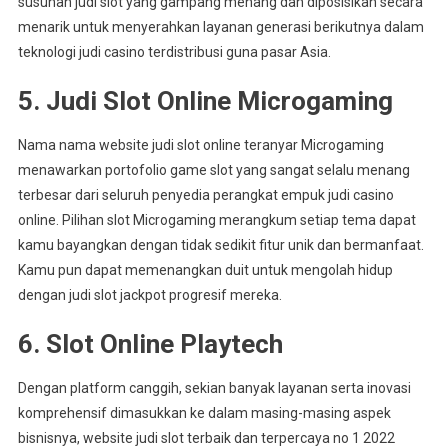
susunan judi slot yang gampang menang dan diposisikan secara
menarik untuk menyerahkan layanan generasi berikutnya dalam
teknologi judi casino terdistribusi guna pasar Asia.
5. Judi Slot Online Microgaming
Nama nama website judi slot online teranyar Microgaming
menawarkan portofolio game slot yang sangat selalu menang
terbesar dari seluruh penyedia perangkat empuk judi casino
online. Pilihan slot Microgaming merangkum setiap tema dapat
kamu bayangkan dengan tidak sedikit fitur unik dan bermanfaat.
Kamu pun dapat memenangkan duit untuk mengolah hidup
dengan judi slot jackpot progresif mereka.
6. Slot Online Playtech
Dengan platform canggih, sekian banyak layanan serta inovasi
komprehensif dimasukkan ke dalam masing-masing aspek
bisnisnya, website judi slot terbaik dan terpercaya no 1 2022