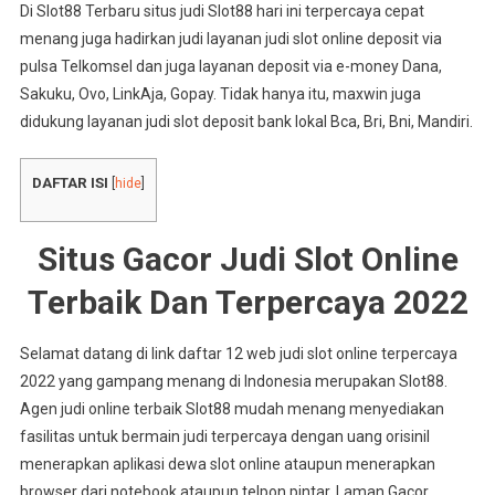
Di Slot88 Terbaru situs judi Slot88 hari ini terpercaya cepat
menang juga hadirkan judi layanan judi slot online deposit via
pulsa Telkomsel dan juga layanan deposit via e-money Dana,
Sakuku, Ovo, LinkAja, Gopay. Tidak hanya itu, maxwin juga
didukung layanan judi slot deposit bank lokal Bca, Bri, Bni, Mandiri.
DAFTAR ISI
[
hide
]
Situs Gacor Judi Slot Online
Terbaik Dan Terpercaya 2022
Selamat datang di link daftar 12 web judi slot online terpercaya
2022 yang gampang menang di Indonesia merupakan Slot88.
Agen judi online terbaik Slot88 mudah menang menyediakan
fasilitas untuk bermain judi terpercaya dengan uang orisinil
menerapkan aplikasi dewa slot online ataupun menerapkan
browser dari notebook ataupun telpon pintar. Laman Gacor