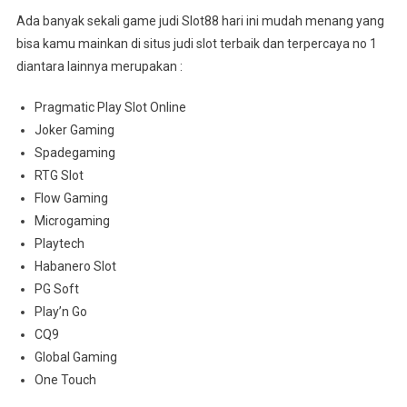
Ada banyak sekali game judi Slot88 hari ini mudah menang yang
bisa kamu mainkan di situs judi slot terbaik dan terpercaya no 1
diantara lainnya merupakan :
Pragmatic Play Slot Online
Joker Gaming
Spadegaming
RTG Slot
Flow Gaming
Microgaming
Playtech
Habanero Slot
PG Soft
Play’n Go
CQ9
Global Gaming
One Touch