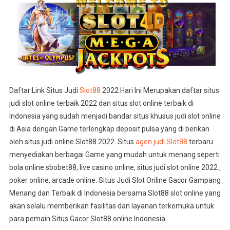
Daftar Link Situs Judi
Slot88
2022 Hari Ini Merupakan daftar situs
judi slot online terbaik 2022 dan situs slot online terbaik di
Indonesia yang sudah menjadi bandar situs khusus judi slot online
di Asia dengan Game terlengkap deposit pulsa yang di berikan
oleh situs judi online Slot88 2022. Situs
agen judi Slot88
terbaru
menyediakan berbagai Game yang mudah untuk menang seperti
bola online sbobet88, live casino online, situs judi slot online 2022 ,
poker online, arcade online. Situs Judi Slot Online Gacor Gampang
Menang dan Terbaik di Indonesia bersama Slot88 slot online yang
akan selalu memberikan fasilitas dan layanan terkemuka untuk
para pemain Situs Gacor Slot88 online Indonesia.