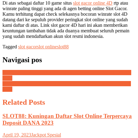
Di atas sebagai daftar 10 game situs
slot gacor online 4D
rtp atau
winrate paling tinggi yang ada di agen betting online Slot Gacor.
Kamu terhitung dapat check selekasnya bocoran winrate slot 4D
datang dari ke sepuluh provider peringkat slot online yang sudah
kami daftar di atas. Link slot gacor 4D hari ini akan memberikan
keuntungan tambahan tidak ada duanya membuat seluruh pemain
yang sudah mendaftarkan akun slot resmi indonesia.
Tagged
slot gacor
slot online
slot88
Navigasi pos
SLOT88: Kraksaan Agen Slot Online Terpercaya Deposit DANA
2023
SLOT88: Cibinong Agen Slot Online Terpercaya Deposit DANA
2023
Related Posts
SLOT88: Kuningan Daftar Slot Online Terpercaya
Deposit DANA 2023
April 19, 2023
Jackpot Spesial