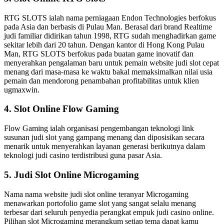
RTG SLOTS ialah nama perniagaan Endon Technologies berfokus
pada Asia dan berbasis di Pulau Man. Berasal dari brand Realtime
judi familiar didirikan tahun 1998, RTG sudah menghadirkan game
sekitar lebih dari 20 tahun. Dengan kantor di Hong Kong Pulau
Man, RTG SLOTS berfokus pada buatan game inovatif dan
menyerahkan pengalaman baru untuk pemain website judi slot cepat
menang dari masa-masa ke waktu bakal memaksimalkan nilai usia
pemain dan mendorong penambahan profitabilitas untuk klien
ugmaxwin.
4. Slot Online Flow Gaming
Flow Gaming ialah organisasi pengembangan teknologi link
susunan judi slot yang gampang menang dan diposisikan secara
menarik untuk menyerahkan layanan generasi berikutnya dalam
teknologi judi casino terdistribusi guna pasar Asia.
5. Judi Slot Online Microgaming
Nama nama website judi slot online teranyar Microgaming
menawarkan portofolio game slot yang sangat selalu menang
terbesar dari seluruh penyedia perangkat empuk judi casino online.
Pilihan slot Microgaming merangkum setiap tema dapat kamu