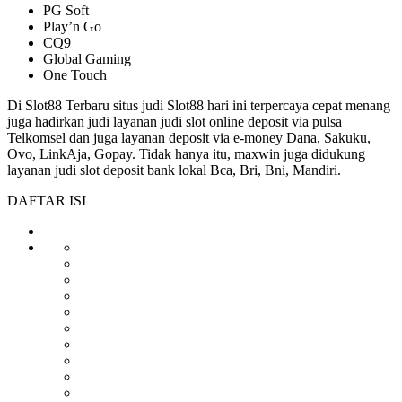
PG Soft
Play’n Go
CQ9
Global Gaming
One Touch
Di Slot88 Terbaru situs judi Slot88 hari ini terpercaya cepat menang
juga hadirkan judi layanan judi slot online deposit via pulsa
Telkomsel dan juga layanan deposit via e-money Dana, Sakuku,
Ovo, LinkAja, Gopay. Tidak hanya itu, maxwin juga didukung
layanan judi slot deposit bank lokal Bca, Bri, Bni, Mandiri.
DAFTAR ISI