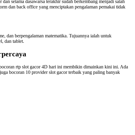
er dan selama dasawarsa terakhir sudah berkembang menjadi salah
platform dan back office yang menciptakan pengalaman pemakai tidak
 game, dan berpengalaman matematika. Tujuannya ialah untuk
, dan tablet.
rpercaya
ocoran rtp slot gacor 4D hari ini membikin dimainkan kini ini. Ada
 juga bocoran 10 provider slot gacor terbaik yang paling banyak