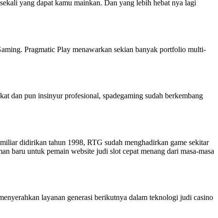
it sekali yang dapat kamu mainkan. Dan yang lebih hebat nya lagi
iGaming. Pragmatic Play menawarkan sekian banyak portfolio multi-
bakat dan pun insinyur profesional, spadegaming sudah berkembang
miliar didirikan tahun 1998, RTG sudah menghadirkan game sekitar
n baru untuk pemain website judi slot cepat menang dari masa-masa
enyerahkan layanan generasi berikutnya dalam teknologi judi casino