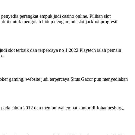
penyedia perangkat empuk judi casino online. Pilihan slot
it untuk mengolah hidup dengan judi slot jackpot progresif
di slot terbaik dan terpercaya no 1 2022 Playtech ialah pemain
a.
, joker gaming, website judi terpercaya Situs Gacor pun menyediakan
kan pada tahun 2012 dan mempunyai empat kantor di Johannesburg,