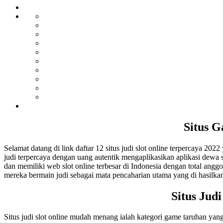
Situs G
Selamat datang di link daftar 12 situs judi slot online terpercaya 
judi terpercaya dengan uang autentik mengaplikasikan aplikasi dewa
dan memiliki web slot online terbesar di Indonesia dengan total ang
mereka bermain judi sebagai mata pencaharian utama yang di hasilkan d
Situs Jud
Situs judi slot online mudah menang ialah kategori game taruhan 