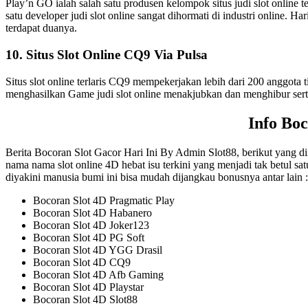
Play’n GO ialah salah satu produsen kelompok situs judi slot onlin
satu developer judi slot online sangat dihormati di industri online. 
terdapat duanya.
10. Situs Slot Online CQ9 Via Pulsa
Situs slot online terlaris CQ9 mempekerjakan lebih dari 200 anggota
menghasilkan Game judi slot online menakjubkan dan menghibur serta b
Info Bo
Berita Bocoran Slot Gacor Hari Ini By Admin Slot88, berikut yang di
nama nama slot online 4D hebat isu terkini yang menjadi tak betul sat
diyakini manusia bumi ini bisa mudah dijangkau bonusnya antar lain :
Bocoran Slot 4D Pragmatic Play
Bocoran Slot 4D Habanero
Bocoran Slot 4D Joker123
Bocoran Slot 4D PG Soft
Bocoran Slot 4D YGG Drasil
Bocoran Slot 4D CQ9
Bocoran Slot 4D Afb Gaming
Bocoran Slot 4D Playstar
Bocoran Slot 4D Slot88