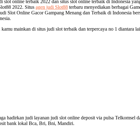
i slot online terbaik 2022 dan situs slot online terbaik di Indonesia ya
Slot88 2022. Situs
agen judi Slot88
terbaru menyediakan berbagai Game 
tus Judi Slot Online Gacor Gampang Menang dan Terbaik di Indonesia ber
nesia.
amu mainkan di situs judi slot terbaik dan terpercaya no 1 diantara l
 juga hadirkan judi layanan judi slot online deposit via pulsa Telkoms
it bank lokal Bca, Bri, Bni, Mandiri.