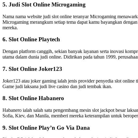
5. Judi Slot Online Microgaming
Nama nama website judi slot online teranyar Microgaming menawarkan 
Microgaming merangkum setiap tema dapat kamu bayangkan dengan tid
mereka.
6. Slot Online Playtech
Dengan platform canggih, sekian banyak layanan serta inovasi kompre
utama dalam dunia judi online. Didirikan pada tahun 1999, perusahaa
7. Slot Online Joker123
Joker123 atau joker gaming ialah jenis provider penyedia slot online 
Game judi laksana judi live casino dan judi tembak ikan.
8. Slot Online Habanero
Habanero ialah salah satu pengembang mesin slot jackpot besar laks
Sofia, Kiev, dan Manila, memberi mereka keterampilan untuk beropera
9. Slot Online Play’n Go Via Dana