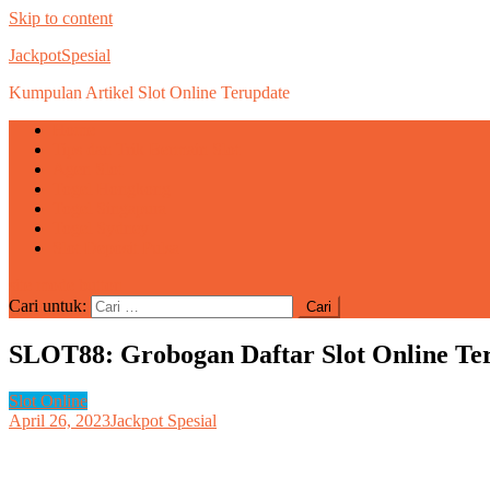
Skip to content
JackpotSpesial
Kumpulan Artikel Slot Online Terupdate
Home
Tips dan Trik Bermain Slot
Agen Slot
Togel Hongkong
Togel Singapura
Togel Sydney
Slot Deposit Pulsa
site mode button
Cari untuk:
SLOT88: Grobogan Daftar Slot Online Te
Slot Online
April 26, 2023
Jackpot Spesial