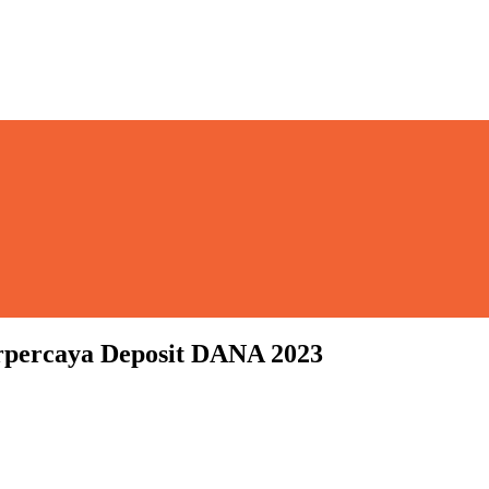
rpercaya Deposit DANA 2023