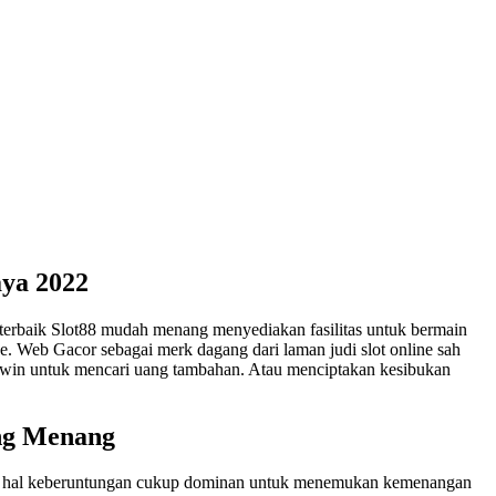
aya 2022
e terbaik Slot88 mudah menang menyediakan fasilitas untuk bermain
. Web Gacor sebagai merk dagang dari laman judi slot online sah
gmaxwin untuk mencari uang tambahan. Atau menciptakan kesibukan
ang Menang
 ini hal keberuntungan cukup dominan untuk menemukan kemenangan