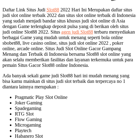
Daftar Link Situs Judi
Slot88
2022 Hari Ini Merupakan daftar situs
judi slot online terbaik 2022 dan situs slot online terbaik di Indonesia
yang sudah menjadi bandar situs khusus judi slot online di Asia
dengan Game terlengkap deposit pulsa yang di berikan oleh situs
judi online Slot88 2022. Situs
agen judi Slot88
terbaru menyediakan
berbagai Game yang mudah untuk menang seperti bola online
sbobet88, live casino online, situs judi slot online 2022 , poker
online, arcade online. Situs Judi Slot Online Gacor Gampang
Menang dan Terbaik di Indonesia bersama Slot88 slot online yang
akan selalu memberikan fasilitas dan layanan terkemuka untuk para
pemain Situs Gacor Slot88 online Indonesia.
Ada banyak sekali game judi Slot88 hari ini mudah menang yang
bisa kamu mainkan di situs judi slot terbaik dan terpercaya no 1
diantara lainnya merupakan :
Pragmatic Play Slot Online
Joker Gaming
Spadegaming
RTG Slot
Flow Gaming
Microgaming
Playtech
Habanero Slot