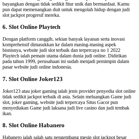
bayangkan dengan tidak sedikit fitur unik dan bermanfaat. Kamu
pun dapat memenangkan duit untuk mengolah hidup dengan judi
slot jackpot progresif mereka.
6. Slot Online Playtech
Dengan platform canggih, sekian banyak layanan serta inovasi
komprehensif dimasukkan ke dalam masing-masing aspek
bisnisnya, website judi slot terbaik dan terpercaya no 1 2022
Playtech ialah pemain utama dalam dunia judi online. Didirikan
pada tahun 1999, perusahaan ini sudah menjadi pemimpin dalam
pasar website judi online indonesia.
7. Slot Online Joker123
Joker123 atau joker gaming ialah jenis provider penyedia slot online
tidak sedikit jackpot terbaik di asia. Selain meluangkan Game judi
slot, joker gaming, website judi terpercaya Situs Gacor pun
menyediakan Game judi laksana judi live casino dan judi tembak
ikan.
8. Slot Online Habanero
Habanero ialah salah satu pengembang mesin slot jackpot besar