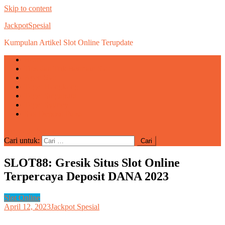
Skip to content
JackpotSpesial
Kumpulan Artikel Slot Online Terupdate
Home
Tips dan Trik Bermain Slot
Agen Slot
Togel Hongkong
Togel Singapura
Togel Sydney
Slot Deposit Pulsa
site mode button
Cari untuk:
SLOT88: Gresik Situs Slot Online
Terpercaya Deposit DANA 2023
Slot Online
April 12, 2023
Jackpot Spesial