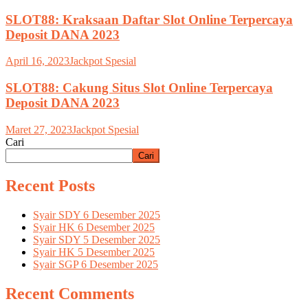
SLOT88: Kraksaan Daftar Slot Online Terpercaya
Deposit DANA 2023
April 16, 2023
Jackpot Spesial
SLOT88: Cakung Situs Slot Online Terpercaya
Deposit DANA 2023
Maret 27, 2023
Jackpot Spesial
Cari
Cari
Recent Posts
Syair SDY 6 Desember 2025
Syair HK 6 Desember 2025
Syair SDY 5 Desember 2025
Syair HK 5 Desember 2025
Syair SGP 6 Desember 2025
Recent Comments