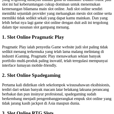
slot ini hal keberuntungan cukup dominan untuk menemukan
kemenangan bilamana main slot online. Judi slot online sendiri
memiliki sejumlah provider yang meluangkan mesin slot online serta
memiliki tidak sedikit sekali yang dapat kamu mainkan. Dan yang
lebih hebat nya lagi game slot online dengan duit asli ini tergolong
dalam tipe susunan slot gampang menang.
1. Slot Online Pragmatic Play
Pragmatic Play ialah penyedia Game website judi slot paling tidak
sedikit menang terkemuka yang telah lama malang melintang di
industri iGaming. Pragmatic Play menawarkan sekian banyak
portfolio multi-produk paling inovatif, telah teregulasi mempunyai
interface lumayan mobile-friendly.
2. Slot Online Spadegaming
Pertama kali didirikan oleh sekelompok wirausahawan eksibisionis,
terdiri dari sekian banyak macam latar belakang laksana perancang
berbakat dan pun insinyur profesional, spadegaming sudah
berkembang menjadi pengembangperangkat empuk slot online yang
tidak jarang kasih jackpot di Asia maupun dunia.
3. Slot Online RTG Slots