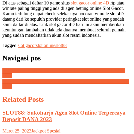
Di atas sebagai daftar 10 game situs
slot gacor online 4D
rtp atau
winrate paling tinggi yang ada di agen betting online Slot Gacor.
Kamu terhitung dapat check selekasnya bocoran winrate slot 4D
datang dari ke sepuluh provider peringkat slot online yang sudah
kami daftar di atas. Link slot gacor 4D hari ini akan memberikan
keuntungan tambahan tidak ada duanya membuat seluruh pemain
yang sudah mendaftarkan akun slot resmi indonesia.
Tagged
slot gacor
slot online
slot88
Navigasi pos
SLOT88: Menteng Situs Slot Online Terpercaya Deposit DANA
2023
SLOT88: Lamongan Situs Slot Online Terpercaya Deposit DANA
2023
Related Posts
SLOT88: Sukoharjo Agen Slot Online Terpercaya
Deposit DANA 2023
Maret 25, 2023
Jackpot Spesial