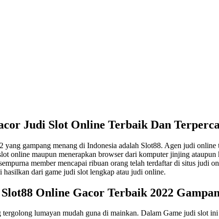
acor Judi Slot Online Terbaik Dan Terperc
2022 yang gampang menang di Indonesia adalah Slot88. Agen judi onlin
slot online maupun menerapkan browser dari komputer jinjing ataupun h
 sempurna member mencapai ribuan orang telah terdaftar di situs judi
hasilkan dari game judi slot lengkap atau judi online.
i Slot88 Online Gacor Terbaik 2022 Gamp
yang tergolong lumayan mudah guna di mainkan. Dalam Game judi slot