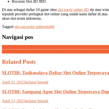
Bocoran Slot 4D JBD
Di atas sebagai daftar 10 game situs
slot gacor online 4D
rtp atau winr
sepuluh provider peringkat slot online yang sudah kami daftar di a
akun slot resmi indonesia.
Tagged
slot gacor
slot online
slot88
Navigasi pos
SLOT88: Situbondo Agen Slot Online Terpercaya Deposit DANA 2
SLOT88: Pemalang Situs Slot Online Terpercaya Deposit DANA 20
Related Posts
SLOT88: Tasikmalaya Daftar Slot Online Terpercay
April 12, 2023
Jackpot Spesial
SLOT88: Sampang Agen Slot Online Terpercaya De
April 13, 2023
Jackpot Spesial