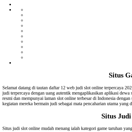
Situs G
Selamat datang di tautan daftar 12 web judi slot online terpercaya 
judi terpercaya dengan uang autentik mengaplikasikan aplikasi dewa 
resmi dan mempunyai laman slot online terbesar di Indonesia dengan
kegiatan mereka bermain judi sebagai mata pencaharian utama yang di 
Situs Jud
Situs judi slot online mudah menang ialah kategori game taruhan 