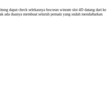
hitung dapat check selekasnya bocoran winrate slot 4D datang dari ke
 tidak ada duanya membuat seluruh pemain yang sudah mendaftarkan