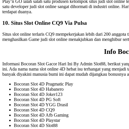
Play’n GO ialah salah satu produsen kelompok situs judi slot onlin
satu developer judi slot online sangat dihormati di industri online. 
terdapat duanya.
10. Situs Slot Online CQ9 Via Pulsa
Situs slot online terlaris CQ9 mempekerjakan lebih dari 200 anggota
menghasilkan Game judi slot online menakjubkan dan menghibur serta b
Info Bo
Informasi Bocoran Slot Gacor Hari Ini By Admin Slot88, berikut yang
ini. Ada nama nama slot online 4D hebat isu terhangat yang menjadi ta
banyak diyakini manusia bumi ini dapat mudah dijangkau bonusnya ant
Bocoran Slot 4D Pragmatic Play
Bocoran Slot 4D Habanero
Bocoran Slot 4D Joker123
Bocoran Slot 4D PG Soft
Bocoran Slot 4D YGG Drasil
Bocoran Slot 4D CQ9
Bocoran Slot 4D Afb Gaming
Bocoran Slot 4D Playstar
Bocoran Slot 4D Slot88