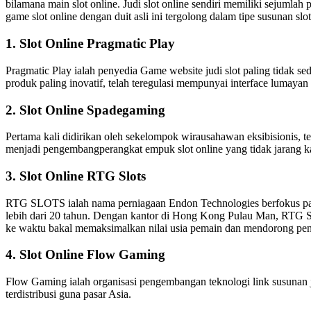
bilamana main slot online. Judi slot online sendiri memiliki sejumlah
game slot online dengan duit asli ini tergolong dalam tipe susunan s
1. Slot Online Pragmatic Play
Pragmatic Play ialah penyedia Game website judi slot paling tidak s
produk paling inovatif, telah teregulasi mempunyai interface lumayan 
2. Slot Online Spadegaming
Pertama kali didirikan oleh sekelompok wirausahawan eksibisionis, t
menjadi pengembangperangkat empuk slot online yang tidak jarang ka
3. Slot Online RTG Slots
RTG SLOTS ialah nama perniagaan Endon Technologies berfokus pada 
lebih dari 20 tahun. Dengan kantor di Hong Kong Pulau Man, RTG S
ke waktu bakal memaksimalkan nilai usia pemain dan mendorong pena
4. Slot Online Flow Gaming
Flow Gaming ialah organisasi pengembangan teknologi link susunan j
terdistribusi guna pasar Asia.