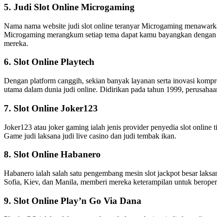
5. Judi Slot Online Microgaming
Nama nama website judi slot online teranyar Microgaming menawarkan 
Microgaming merangkum setiap tema dapat kamu bayangkan dengan tid
mereka.
6. Slot Online Playtech
Dengan platform canggih, sekian banyak layanan serta inovasi kompre
utama dalam dunia judi online. Didirikan pada tahun 1999, perusahaa
7. Slot Online Joker123
Joker123 atau joker gaming ialah jenis provider penyedia slot online 
Game judi laksana judi live casino dan judi tembak ikan.
8. Slot Online Habanero
Habanero ialah salah satu pengembang mesin slot jackpot besar laks
Sofia, Kiev, dan Manila, memberi mereka keterampilan untuk beropera
9. Slot Online Play’n Go Via Dana