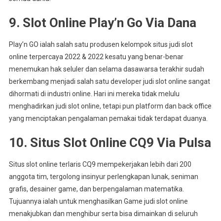
9. Slot Online Play’n Go Via Dana
Play’n GO ialah salah satu produsen kelompok situs judi slot
online terpercaya 2022 & 2022 kesatu yang benar-benar
menemukan hak seluler dan selama dasawarsa terakhir sudah
berkembang menjadi salah satu developer judi slot online sangat
dihormati di industri online. Hari ini mereka tidak melulu
menghadirkan judi slot online, tetapi pun platform dan back office
yang menciptakan pengalaman pemakai tidak terdapat duanya.
10. Situs Slot Online CQ9 Via Pulsa
Situs slot online terlaris CQ9 mempekerjakan lebih dari 200
anggota tim, tergolong insinyur perlengkapan lunak, seniman
grafis, desainer game, dan berpengalaman matematika.
Tujuannya ialah untuk menghasilkan Game judi slot online
menakjubkan dan menghibur serta bisa dimainkan di seluruh