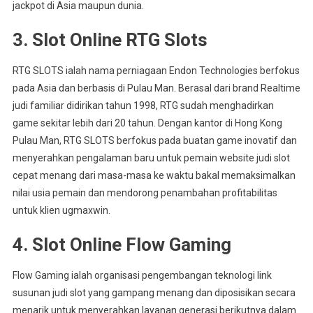
jackpot di Asia maupun dunia.
3. Slot Online RTG Slots
RTG SLOTS ialah nama perniagaan Endon Technologies berfokus
pada Asia dan berbasis di Pulau Man. Berasal dari brand Realtime
judi familiar didirikan tahun 1998, RTG sudah menghadirkan
game sekitar lebih dari 20 tahun. Dengan kantor di Hong Kong
Pulau Man, RTG SLOTS berfokus pada buatan game inovatif dan
menyerahkan pengalaman baru untuk pemain website judi slot
cepat menang dari masa-masa ke waktu bakal memaksimalkan
nilai usia pemain dan mendorong penambahan profitabilitas
untuk klien ugmaxwin.
4. Slot Online Flow Gaming
Flow Gaming ialah organisasi pengembangan teknologi link
susunan judi slot yang gampang menang dan diposisikan secara
menarik untuk menyerahkan layanan generasi berikutnya dalam