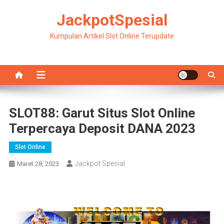
Skip
JackpotSpesial
to
content
Kumpulan Artikel Slot Online Terupdate
SLOT88: Garut Situs Slot Online
Terpercaya Deposit DANA 2023
Slot Online
Jackpot Spesial
Maret 28, 2023