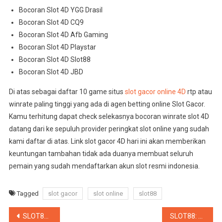
Bocoran Slot 4D YGG Drasil
Bocoran Slot 4D CQ9
Bocoran Slot 4D Afb Gaming
Bocoran Slot 4D Playstar
Bocoran Slot 4D Slot88
Bocoran Slot 4D JBD
Di atas sebagai daftar 10 game situs
slot gacor online 4D
rtp atau
winrate paling tinggi yang ada di agen betting online Slot Gacor.
Kamu terhitung dapat check selekasnya bocoran winrate slot 4D
datang dari ke sepuluh provider peringkat slot online yang sudah
kami daftar di atas. Link slot gacor 4D hari ini akan memberikan
keuntungan tambahan tidak ada duanya membuat seluruh
pemain yang sudah mendaftarkan akun slot resmi indonesia.
Tagged
slot gacor
slot online
slot88
Navigasi
SLOT88: Boyolali Daftar Slot Online Terpercaya Deposit DANA 2023
SLOT88: Wonogiri Situs Slot Online Terpercaya Deposit DANA 2023