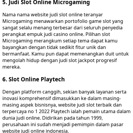
5. Judi Slot Online Microgaming
Nama nama website judi slot online teranyar
Microgaming menawarkan portofolio game slot yang
sangat selalu menang terbesar dari seluruh penyedia
perangkat empuk judi casino online. Pilihan slot
Microgaming merangkum setiap tema dapat kamu
bayangkan dengan tidak sedikit fitur unik dan
bermanfaat. Kamu pun dapat memenangkan duit untuk
mengolah hidup dengan judi slot jackpot progresif
mereka.
6. Slot Online Playtech
Dengan platform canggih, sekian banyak layanan serta
inovasi komprehensif dimasukkan ke dalam masing-
masing aspek bisnisnya, website judi slot terbaik dan
terpercaya no 1 2022 Playtech ialah pemain utama dalam
dunia judi online. Didirikan pada tahun 1999,
perusahaan ini sudah menjadi pemimpin dalam pasar
website judi online indonesia.