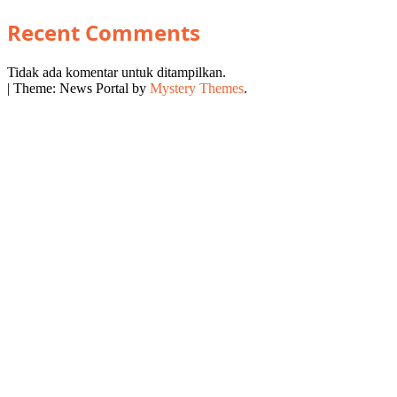
Recent Comments
Tidak ada komentar untuk ditampilkan.
|
Theme: News Portal by
Mystery Themes
.