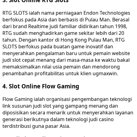
RTG SLOTS ialah nama perniagaan Endon Technologies
berfokus pada Asia dan berbasis di Pulau Man. Berasal
dari brand Realtime judi familiar didirikan tahun 1998,
RTG sudah menghadirkan game sekitar lebih dari 20
tahun. Dengan kantor di Hong Kong Pulau Man, RTG
SLOTS berfokus pada buatan game inovatif dan
menyerahkan pengalaman baru untuk pemain website
judi slot cepat menang dari masa-masa ke waktu bakal
memaksimalkan nilai usia pemain dan mendorong
penambahan profitabilitas untuk klien ugmaxwin.
4. Slot Online Flow Gaming
Flow Gaming ialah organisasi pengembangan teknologi
link susunan judi slot yang gampang menang dan
diposisikan secara menarik untuk menyerahkan layanan
generasi berikutnya dalam teknologi judi casino
terdistribusi guna pasar Asia.