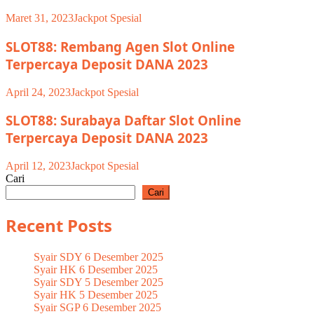
Maret 31, 2023
Jackpot Spesial
SLOT88: Rembang Agen Slot Online
Terpercaya Deposit DANA 2023
April 24, 2023
Jackpot Spesial
SLOT88: Surabaya Daftar Slot Online
Terpercaya Deposit DANA 2023
April 12, 2023
Jackpot Spesial
Cari
Cari
Recent Posts
Syair SDY 6 Desember 2025
Syair HK 6 Desember 2025
Syair SDY 5 Desember 2025
Syair HK 5 Desember 2025
Syair SGP 6 Desember 2025