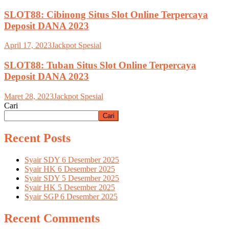
SLOT88: Cibinong Situs Slot Online Terpercaya
Deposit DANA 2023
April 17, 2023
Jackpot Spesial
SLOT88: Tuban Situs Slot Online Terpercaya
Deposit DANA 2023
Maret 28, 2023
Jackpot Spesial
Cari
Cari
Recent Posts
Syair SDY 6 Desember 2025
Syair HK 6 Desember 2025
Syair SDY 5 Desember 2025
Syair HK 5 Desember 2025
Syair SGP 6 Desember 2025
Recent Comments