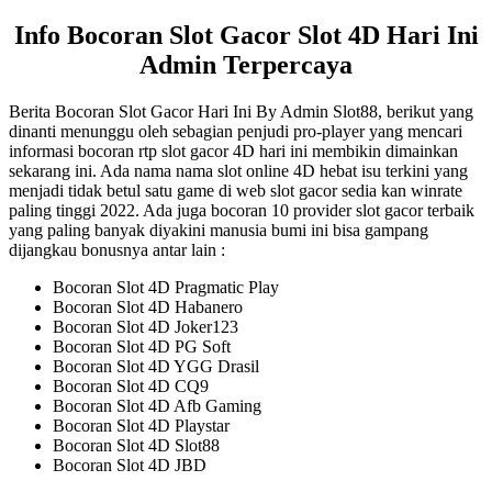
Info Bocoran Slot Gacor Slot 4D Hari Ini
Admin Terpercaya
Berita Bocoran Slot Gacor Hari Ini By Admin Slot88, berikut yang
dinanti menunggu oleh sebagian penjudi pro-player yang mencari
informasi bocoran rtp slot gacor 4D hari ini membikin dimainkan
sekarang ini. Ada nama nama slot online 4D hebat isu terkini yang
menjadi tidak betul satu game di web slot gacor sedia kan winrate
paling tinggi 2022. Ada juga bocoran 10 provider slot gacor terbaik
yang paling banyak diyakini manusia bumi ini bisa gampang
dijangkau bonusnya antar lain :
Bocoran Slot 4D Pragmatic Play
Bocoran Slot 4D Habanero
Bocoran Slot 4D Joker123
Bocoran Slot 4D PG Soft
Bocoran Slot 4D YGG Drasil
Bocoran Slot 4D CQ9
Bocoran Slot 4D Afb Gaming
Bocoran Slot 4D Playstar
Bocoran Slot 4D Slot88
Bocoran Slot 4D JBD