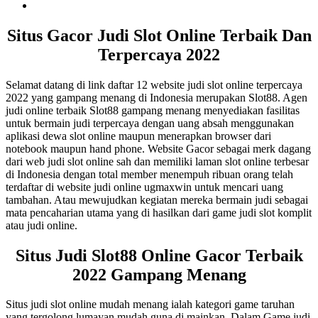
Situs Gacor Judi Slot Online Terbaik Dan
Terpercaya 2022
Selamat datang di link daftar 12 website judi slot online terpercaya
2022 yang gampang menang di Indonesia merupakan Slot88. Agen
judi online terbaik Slot88 gampang menang menyediakan fasilitas
untuk bermain judi terpercaya dengan uang absah menggunakan
aplikasi dewa slot online maupun menerapkan browser dari
notebook maupun hand phone. Website Gacor sebagai merk dagang
dari web judi slot online sah dan memiliki laman slot online terbesar
di Indonesia dengan total member menempuh ribuan orang telah
terdaftar di website judi online ugmaxwin untuk mencari uang
tambahan. Atau mewujudkan kegiatan mereka bermain judi sebagai
mata pencaharian utama yang di hasilkan dari game judi slot komplit
atau judi online.
Situs Judi Slot88 Online Gacor Terbaik
2022 Gampang Menang
Situs judi slot online mudah menang ialah kategori game taruhan
yang tergolong lumayan mudah guna di mainkan. Dalam Game judi