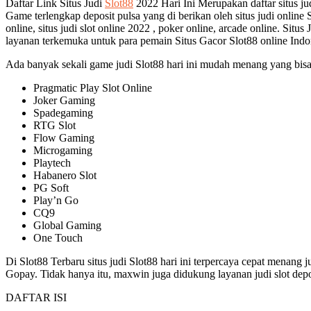
Daftar Link Situs Judi
Slot88
2022 Hari Ini Merupakan daftar situs jud
Game terlengkap deposit pulsa yang di berikan oleh situs judi online 
online, situs judi slot online 2022 , poker online, arcade online. Si
layanan terkemuka untuk para pemain Situs Gacor Slot88 online Indo
Ada banyak sekali game judi Slot88 hari ini mudah menang yang bisa k
Pragmatic Play Slot Online
Joker Gaming
Spadegaming
RTG Slot
Flow Gaming
Microgaming
Playtech
Habanero Slot
PG Soft
Play’n Go
CQ9
Global Gaming
One Touch
Di Slot88 Terbaru situs judi Slot88 hari ini terpercaya cepat menang
Gopay. Tidak hanya itu, maxwin juga didukung layanan judi slot depos
DAFTAR ISI