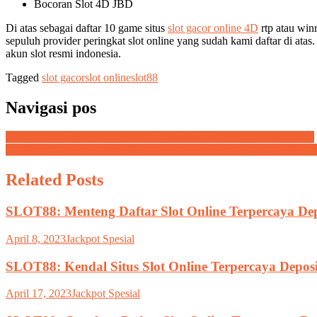
Bocoran Slot 4D JBD
Di atas sebagai daftar 10 game situs
slot gacor online 4D
rtp atau winr
sepuluh provider peringkat slot online yang sudah kami daftar di a
akun slot resmi indonesia.
Tagged
slot gacor
slot online
slot88
Navigasi pos
SLOT88: Kendal Situs Slot Online Terpercaya Deposit DANA 2023
SLOT88: Surakarta Daftar Slot Online Terpercaya Deposit DANA 2
Related Posts
SLOT88: Menteng Daftar Slot Online Terpercaya D
April 8, 2023
Jackpot Spesial
SLOT88: Kendal Situs Slot Online Terpercaya Depo
April 17, 2023
Jackpot Spesial