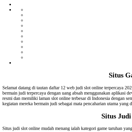
Situs G
Selamat datang di tautan daftar 12 web judi slot online terpercaya
bermain judi terpercaya dengan uang absah menggunakan aplikasi dewa
resmi dan memiliki laman slot online terbesar di Indonesia dengan 
kegiatan mereka bermain judi sebagai mata pencaharian utama yang di h
Situs Jud
Situs judi slot online mudah menang ialah kategori game taruhan 