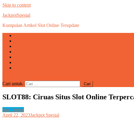
Skip to content
JackpotSpesial
Kumpulan Artikel Slot Online Terupdate
Home
Tips dan Trik Bermain Slot
Agen Slot
Togel Hongkong
Togel Singapura
Togel Sydney
Slot Deposit Pulsa
site mode button
Cari untuk:
SLOT88: Ciruas Situs Slot Online Terper
Slot Online
April 22, 2023
Jackpot Spesial