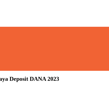
caya Deposit DANA 2023