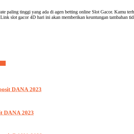
ate paling tinggi yang ada di agen betting online Slot Gacor. Kamu ter
tas. Link slot gacor 4D hari ini akan memberikan keuntungan tambahan
023
eposit DANA 2023
sit DANA 2023