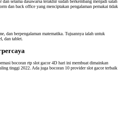
er dan selama dasawarsa terakhir sudah berkembang menjadi salah
platform dan back office yang menciptakan pengalaman pemakai tidak
 game, dan berpengalaman matematika. Tujuannya ialah untuk
, dan tablet.
rpercaya
ormasi bocoran rtp slot gacor 4D hari ini membuat dimainkan
aling tinggi 2022. Ada juga bocoran 10 provider slot gacor terbaik