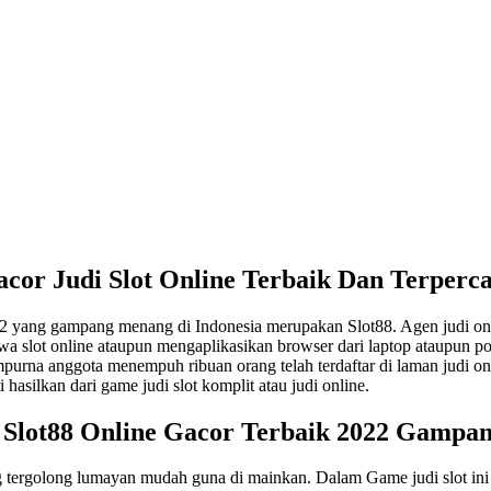
acor Judi Slot Online Terbaik Dan Terperc
 2022 yang gampang menang di Indonesia merupakan Slot88. Agen judi o
 slot online ataupun mengaplikasikan browser dari laptop ataupun pons
sempurna anggota menempuh ribuan orang telah terdaftar di laman judi
asilkan dari game judi slot komplit atau judi online.
i Slot88 Online Gacor Terbaik 2022 Gamp
yang tergolong lumayan mudah guna di mainkan. Dalam Game judi slot