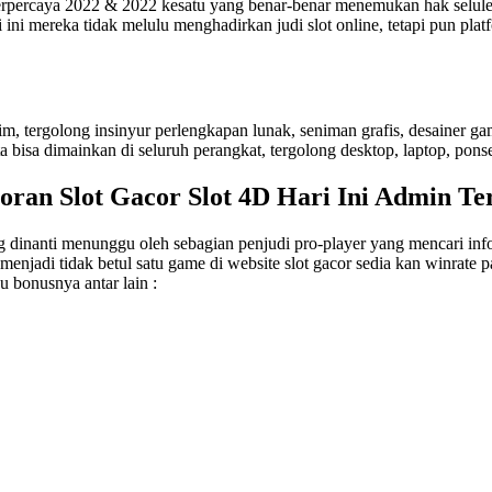
e terpercaya 2022 & 2022 kesatu yang benar-benar menemukan hak selul
Hari ini mereka tidak melulu menghadirkan judi slot online, tetapi pun 
 tim, tergolong insinyur perlengkapan lunak, seniman grafis, desainer
isa dimainkan di seluruh perangkat, tergolong desktop, laptop, ponsel
coran Slot Gacor Slot 4D Hari Ini Admin Te
g dinanti menunggu oleh sebagian penjudi pro-player yang mencari inf
enjadi tidak betul satu game di website slot gacor sedia kan winrate p
 bonusnya antar lain :