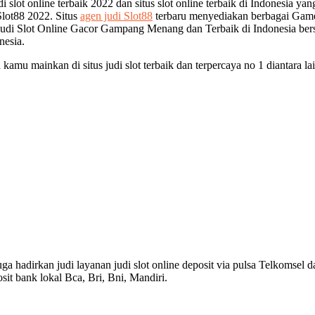
i slot online terbaik 2022 dan situs slot online terbaik di Indonesia ya
Slot88 2022. Situs
agen judi Slot88
terbaru menyediakan berbagai Game 
tus Judi Slot Online Gacor Gampang Menang dan Terbaik di Indonesia ber
nesia.
amu mainkan di situs judi slot terbaik dan terpercaya no 1 diantara l
 juga hadirkan judi layanan judi slot online deposit via pulsa Telkoms
it bank lokal Bca, Bri, Bni, Mandiri.